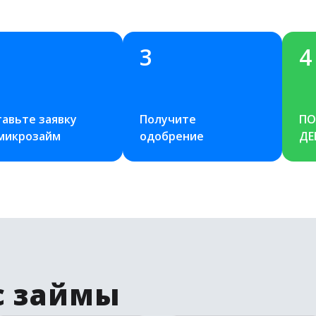
3
4
авьте заявку 
Получите 
ПО
 микрозайм
одобрение
ДЕ
с займы