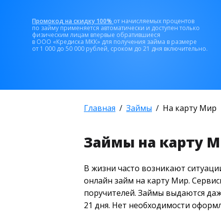
Промокод на скидку 100%
от начисляемых процентов
по займу применяется автоматически и доступен только
физическим лицам впервые обратившиеся
в ООО «Кредиска МКК» для получения займа в размере
от 1 000 до 50 000 рублей, сроком до 21 дня включительно.
Главная
Займы
На карту Мир
Займы на карту М
В жизни часто возникают ситуации
онлайн займ на карту Мир. Сервис
поручителей. Займы выдаются даже
21 дня. Нет необходимости оформл