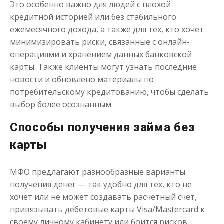
Это особенно важно для людей с плохой
кредитной историей или без стабильного
ежемесячного дохода, а также для тех, кто хочет
Моментальный займ
минимизировать риски, связанные с онлайн-
операциями и хранением данных банковской
до
50 000
₽
Сумма
карты. Также клиенты могут узнать последние
от 1
до 21 дня
Срок
новости и обновлено материалы по
Получить
потребительскому кредитованию, чтобы сделать
выбор более осознанным.
Способы получения займа без
карты
МФО предлагают разнообразные варианты
получения денег — так удобно для тех, кто не
Одолжим до 30 дней
хочет или не может создавать расчетный счет,
привязывать дебетовые карты Visa/Mastercard к
своему личному кабинету или боится рисков,
до
50 000
₽
Сумма