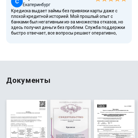
С
Екатеринбург
Кредиска выдает займы без привязки карты даже с
плохой кредитной историей. Мой прошлый опыт с
банками был негативным из-за множества отказов, но
здесь получил деньги без проблем. Служба поддержки
быстро отвечает, все вопросы решают оперативно,
процесс максимально честный и прозрачный.
Рекомендую всем, кто ищет надежный микрозайм без
лишних документов и бюрократии. Пользуюсь именно
этим сервисом, так как там можно быстро подать
заявку и получать уведомления по SMS. В личном
кабинете есть удобный раздел для подбора
оптимального срока возврата и досрочного погашения
займа. Отзывы реальных пользователей помогают
Документы
найти займ и избежать ошибок при оформлении
микрозайма без карты либо с использованием самых
современных виртуальных сервисов и приложений.
Кредиска - надежный кредитор.