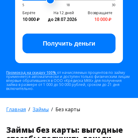
5
18
30
Берёте
На 12 дней
Возвращаете
10 000 ₽
до 28.07.2026
10 000 ₽
Получить
деньги
Промокод на скидку 100%
от начисляемых процентов по займу
применяется автоматически и доступен только физическим лицам
впервые обратившиеся в ООО «Кредиска МКК» для получения
займа в размере от 1 000 до 50 000 рублей, сроком до 21 дня
включительно.
Главная
Займы
Без карты
Займы без карты: выгодные