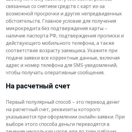
от 1
до 30 дня
Срок
связанных со снятием средств с карт из-за
возможной просрочки и других непредвиденных
Получить
обстоятельств. Главное условие для получения
микрокредита без подтверждения карты –
наличие паспорта РФ, подтверждения прописки и
действующего мобильного телефона, а также
соответствие возрасту заемщика. Укажите при
подаче заявки все корректные данные, включая
адрес и номер телефона для SMS-уведомлений,
чтобы получать оперативные сообщения.
Переведём в долг
На расчетный счет
до
50 000
₽
Сумма
от 1
до 21 дня
Срок
Первый популярный способ – это перевод денег
Получить
на расчетный счет, реквизиты которого
указываются при оформлении онлайн-заявки. При
выборе этого способа деньги переводятся в
течение нескольких часов или до трех рабочих