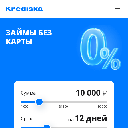
ЗАЙМЫ БЕЗ
КАРТЫ
10 000
₽
Сумма
1 000
25 500
50 000
12 дней
Срок
на