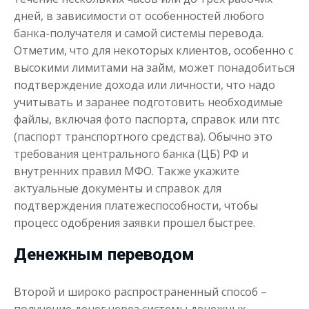
дней, в зависимости от особенностей любого
банка-получателя и самой системы перевода.
Отметим, что для некоторых клиентов, особенно с
высокими лимитами на займ, может понадобиться
Деньги до зарплаты
подтверждение дохода или личности, что надо
учитывать и заранее подготовить необходимые
файлы, включая фото паспорта, справок или птс
до
50 000
₽
Сумма
(паспорт транспортного средства). Обычно это
от 1
до 21 дня
Срок
требования центрального банка (ЦБ) РФ и
Получить
внутренних правил МФО. Также укажите
актуальные документы и справок для
подтверждения платежеспособности, чтобы
процесс одобрения заявки прошел быстрее.
Денежным переводом
Второй и широко распространенный способ –