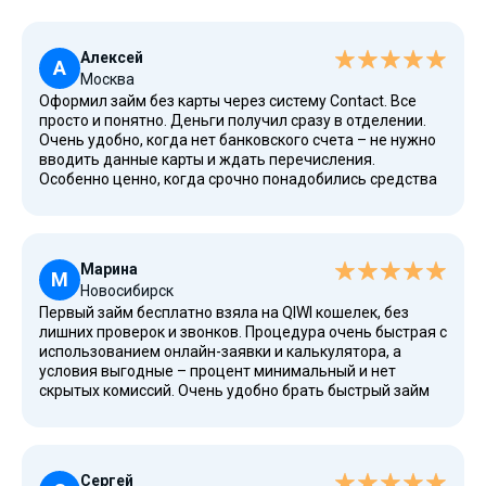
Алексей
А
Москва
Оформил займ без карты через систему Contact. Все
просто и понятно. Деньги получил сразу в отделении.
Очень удобно, когда нет банковского счета – не нужно
вводить данные карты и ждать перечисления.
Особенно ценно, когда срочно понадобились средства
на ремонт автомобиля и необходимо быстро получить
деньги. К сожалению, у меня был залог в виде старого
авто, но здесь этого не потребовали, что очень
порадовало.
Марина
М
Новосибирск
Первый займ бесплатно взяла на QIWI кошелек, без
лишних проверок и звонков. Процедура очень быстрая с
использованием онлайн-заявки и калькулятора, а
условия выгодные – процент минимальный и нет
скрытых комиссий. Очень удобно брать быстрый займ
на короткий период, особенно когда нужны деньги на
учебу или мелкие расходы. Также получала обновлено
материалы и новости по потребительскому
кредитованию через сервис.
Сергей