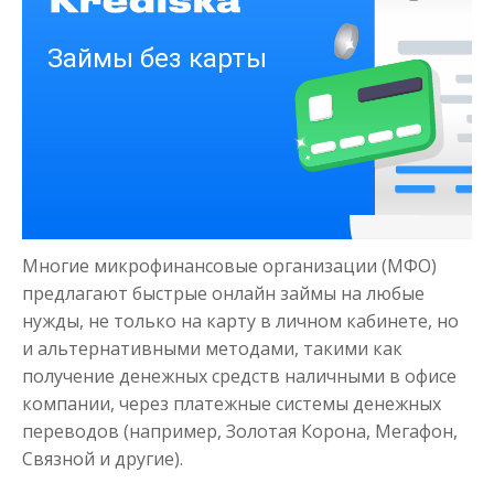
Получить
Деньги на здоровье
Многие микрофинансовые организации (МФО)
до
50 000
₽
Сумма
предлагают быстрые онлайн займы на любые
от 1
до 21 дня
Срок
нужды, не только на карту в личном кабинете, но
и альтернативными методами, такими как
Получить
получение денежных средств наличными в офисе
компании, через платежные системы денежных
переводов (например, Золотая Корона, Мегафон,
Связной и другие).