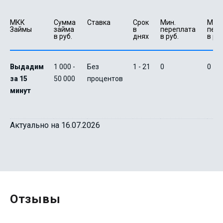
МКК 
Сумма 
Ставка
Срок 
Мин. 

Макс.
Займы
займа 
в 
переплата 
пере
в руб.
днях
в руб.
в руб
Выдадим
1 000 -
Без
1 - 21
0
0
за 15
50 000
процентов
минут
Актуально на 16.07.2026
Отзывы