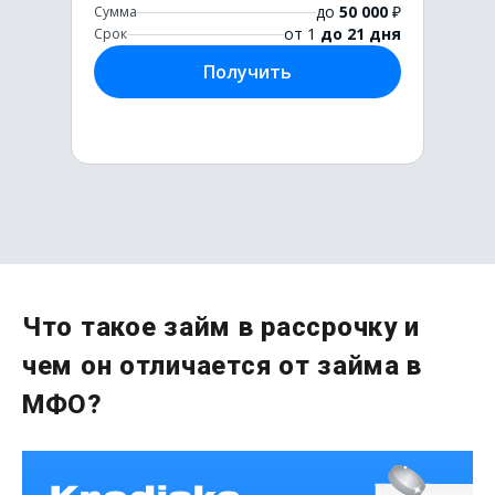
до
50 000
₽
Сумма
от 1
до 21 дня
Срок
Получить
Первый раз без комиссии
Что такое займ в рассрочку и
до
50 000
₽
чем он отличается от займа в
Сумма
от 1
до 21 дня
Срок
МФО?
Получить