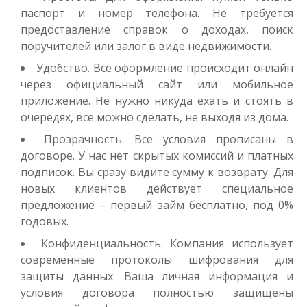
паспорт и номер телефона. Не требуется
предоставление справок о доходах, поиск
Деньги до зарплаты
поручителей или залог в виде недвижимости.
Удобство. Все оформление происходит онлайн
до
50 000
₽
Сумма
через официальный сайт или мобильное
от 1
до 21 дня
Срок
приложение. Не нужно никуда ехать и стоять в
Получить
очередях, все можно сделать, не выходя из дома.
Прозрачность. Все условия прописаны в
договоре. У нас нет скрытых комиссий и платных
подписок. Вы сразу видите сумму к возврату. Для
новых клиентов действует специальное
предложение – первый займ бесплатно, под 0%
годовых.
Конфиденциальность. Компания использует
современные протоколы шифрования для
защиты данных. Ваша личная информация и
условия договора полностью защищены