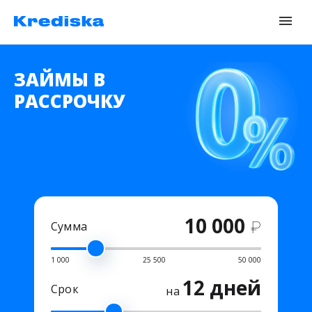
ЗАЙМЫ В
РАССРОЧКУ
10 000
₽
Сумма
1 000
25 500
50 000
12 дней
Срок
на