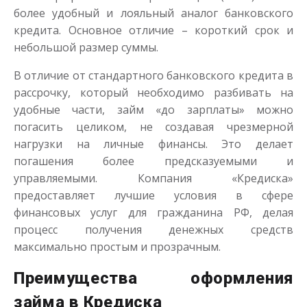
более удобный и лояльный аналог банковского
кредита. Основное отличие – короткий срок и
до
50 000
₽
Сумма
небольшой размер суммы.
от 1
до 21 дня
Срок
В отличие от стандартного банковского кредита в
Получить
рассрочку, который необходимо разбивать на
удобные части, займ «до зарплаты» можно
погасить целиком, не создавая чрезмерной
нагрузки на личные финансы. Это делает
погашения более предсказуемыми и
управляемыми. Компания «Кредиска»
предоставляет лучшие условия в сфере
финансовых услуг для гражданина РФ, делая
Одолжим до 30 дней
процесс получения денежных средств
максимально простым и прозрачным.
до
50 000
₽
Сумма
от 1
до 30 дня
Срок
Преимущества оформления
Получить
займа в Кредиска