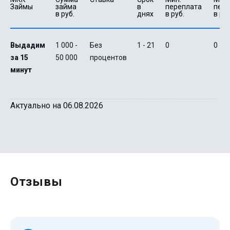
Займы
займа 
в 
переплата 
пере
в руб.
днях
в руб.
в руб
Выдадим
1 000 -
Без
1 - 21
0
0
за 15
50 000
процентов
минут
Актуально на 06.08.2026
Отзывы