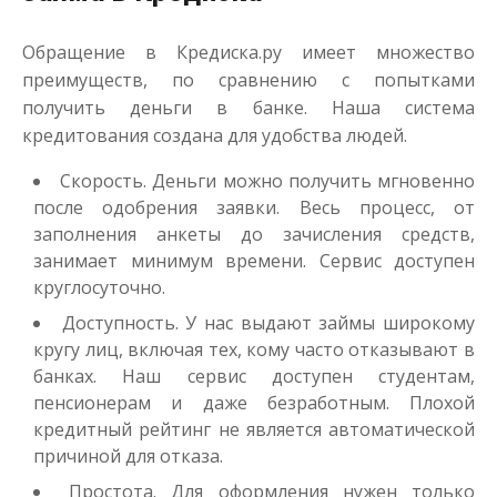
Обращение в Кредиска.ру имеет множество
преимуществ, по сравнению с попытками
получить деньги в банке. Наша система
кредитования создана для удобства людей.
Скорость. Деньги можно получить мгновенно
Переведём в долг
после одобрения заявки. Весь процесс, от
заполнения анкеты до зачисления средств,
занимает минимум времени. Сервис доступен
до
50 000
₽
Сумма
круглосуточно.
от 1
до 21 дня
Срок
Доступность. У нас выдают займы широкому
Получить
кругу лиц, включая тех, кому часто отказывают в
банках. Наш сервис доступен студентам,
пенсионерам и даже безработным. Плохой
кредитный рейтинг не является автоматической
причиной для отказа.
Простота. Для оформления нужен только