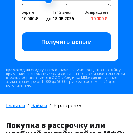
5
18
30
Берёте
На 12 дней
Возвращаете
10 000 ₽
до 18.08.2026
10 000 ₽
Получить
деньги
Промокод на скидку 100%
от начисляемых процентов по займу
применяется автоматически и доступен только физическим лицам
впервые обратившиеся в ООО «Кредиска МКК» для получения
займа в размере от 1 000 до 50 000 рублей, сроком до 21 дня
включительно.
Главная
Займы
В рассрочку
Покупка в рассрочку или