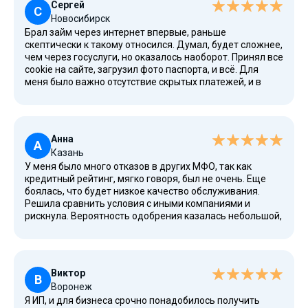
Сергей
С
Новосибирск
Брал займ через интернет впервые, раньше
скептически к такому относился. Думал, будет сложнее,
чем через госуслуги, но оказалось наоборот. Принял все
cookie на сайте, загрузил фото паспорта, и всё. Для
меня было важно отсутствие скрытых платежей, и в
договоре я увидел полную стоимость кредита (ПСК).
Это очень полезное знание, когда отстаиваешь свои
права. Обязательно буду рекомендовать друзьям.
Анна
А
Казань
У меня было много отказов в других МФО, так как
кредитный рейтинг, мягко говоря, был не очень. Еще
боялась, что будет низкое качество обслуживания.
Решила сравнить условия с иными компаниями и
рискнула. Вероятность одобрения казалась небольшой,
но мне повезло! Это настоящий экспресс-вариант,
деньги пришли буквально в течение часа. Теперь буду
пользоваться этим сервисом, если возникнет
необходимость. Спасибо!
Виктор
В
Воронеж
Я ИП, и для бизнеса срочно понадобилось получить