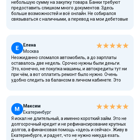
небольшую сумму на закупку товара. Банки требуют
предоставить слишком много документов. Здесь
больше возможностей и всё онлайн. Не собирался
связываться с наличными, а перевод на мои дебетовые
карты прошел моментально и без посредников. Всё
сработало идеально.
Елена
Е
Москва
Неожиданно сломался автомобиль, а до зарплаты
оставалось две недель. Срочно нужны были деньги.
Это, конечно, не покупка машины, и автокредиты тут ни
при чём, а вот оплатить ремонт было нужно. Очень
удобно следить за балансом в личном кабинете. Это
отличная дополнительная поддержка. Весь процесс
занял минут 20.
Максим
М
Екатеринбург
Я искал не длительный, а именно короткий займ. Это не
долгосрочный кредит и не рефинансирование крупных
долгов, а финансовая помощь «здесь и сейчас». Живу в
Екатеринбурге, и радует, что не нужно никуда ехать.