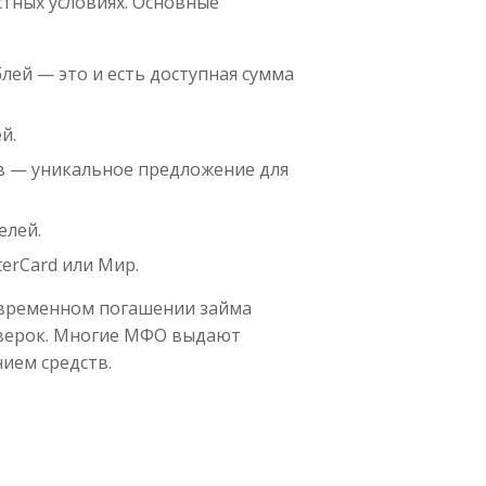
тных условиях. Основные
блей — это и есть доступная сумма
й.
в — уникальное предложение для
елей.
terCard или Мир.
оевременном погашении займа
оверок. Многие МФО выдают
ием средств.