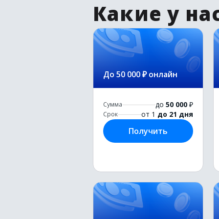
Какие у на
До 50 000 ₽ онлайн
до
50 000
₽
Сумма
от 1
до 21 дня
Срок
Получить