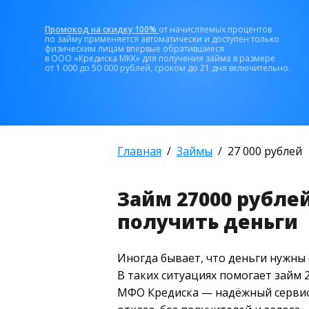
Промокод на скидку 100%
от начисляемых процентов
по займу применяется автоматически и доступен только
физическим лицам впервые обратившиеся
в ООО «Кредиска МКК» для получения займа в размере
от 1 000 до 50 000 рублей, сроком до 21 дня включительно.
Главная
Займы
27 000 рублей
Займ 27000 рубле
получить деньги
Иногда бывает, что деньги нужны 
В таких ситуациях помогает займ
МФО Кредиска — надёжный сервис,