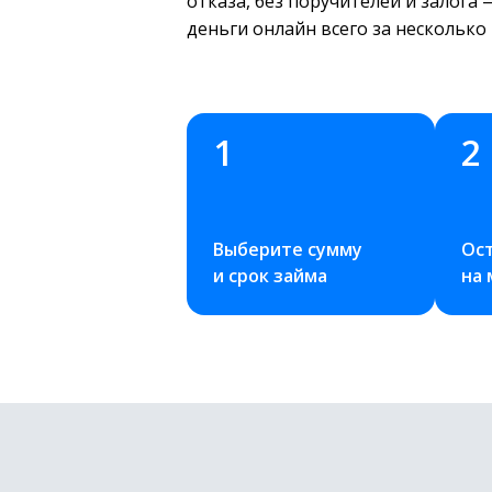
отказа, без поручителей и залога
деньги онлайн всего за несколько
1
2
Выберите сумму 
Ост
и срок займа
на