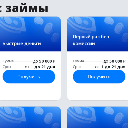
с займы
Первый раз без
Быстрые деньги
комиссии
до
50 000
₽
до
50 000
₽
Сумма
Сумма
от 1
до 21 дня
от 1
до 21 дня
Срок
Срок
Получить
Получить