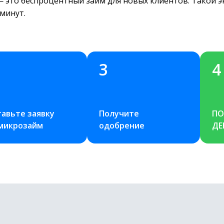
 — это беспроцентный займ для новых клиентов. Такой 
 минут.
3
4
авьте заявку 
Получите 
ПО
 микрозайм
одобрение
ДЕ