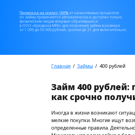
Промокод на скидку 100%
от начисляемых процентов
по займу применяется автоматически и доступен только
физическим лицам впервые обратившиеся
в ООО «Кредиска МКК» для получения займа в размере
от 1 000 до 50 000 рублей, сроком до 21 дня включительно.
Главная
Займы
400 рублей
Займ 400 рублей:
как срочно получ
Иногда в жизни возникают ситуаци
мелкие покупки. Многие ищут воз
определенные правила. Деятельно