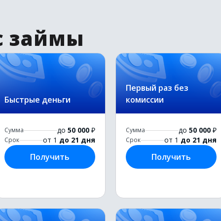
с займы
Первый раз без
Быстрые деньги
комиссии
до
50 000
₽
до
50 000
₽
Сумма
Сумма
от 1
до 21 дня
от 1
до 21 дня
Срок
Срок
Получить
Получить