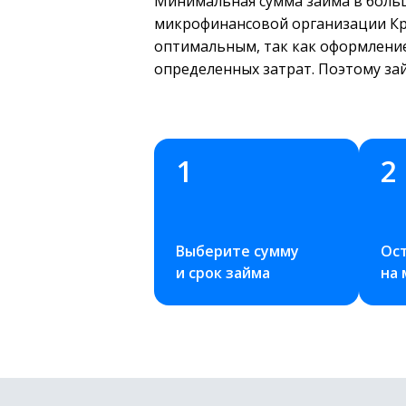
Минимальная сумма займа в больш
микрофинансовой организации Кре
оптимальным, так как оформлени
определенных затрат. Поэтому за
1
2
Выберите сумму 
Ост
и срок займа
на