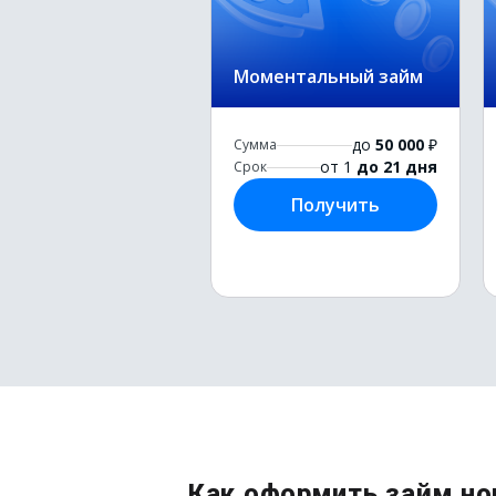
Моментальный займ
до
50 000
₽
Сумма
от 1
до 21 дня
Срок
Получить
Как оформить займ но