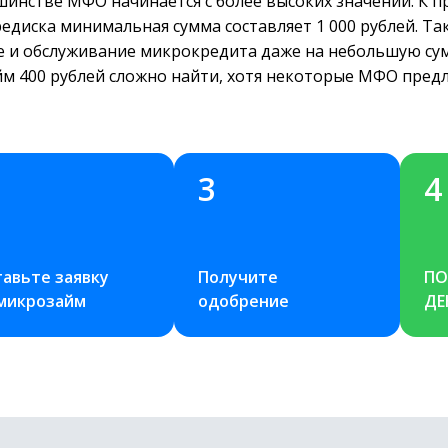
инстве МФО начинается с более высоких значений. К п
диска минимальная сумма составляет 1 000 рублей. Так
е и обслуживание микрокредита даже на небольшую су
йм 400 рублей сложно найти, хотя некоторые МФО предл
3
4
авьте заявку 
Получите 
ПО
 микрозайм
одобрение
ДЕ