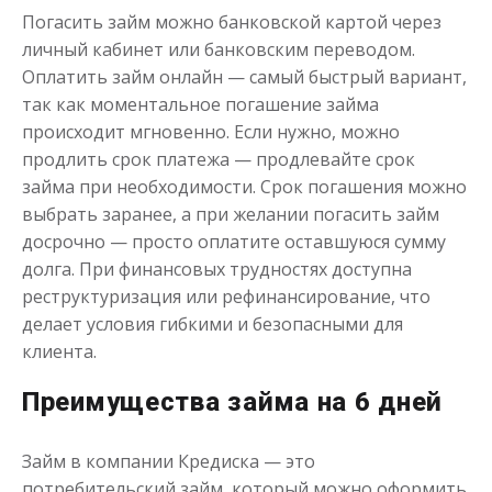
Погасить займ можно банковской картой через
личный кабинет или банковским переводом.
до
50 000
₽
Сумма
Оплатить займ онлайн — самый быстрый вариант,
от 1
до 21 дня
Срок
так как моментальное погашение займа
Получить
происходит мгновенно. Если нужно, можно
продлить срок платежа — продлевайте срок
займа при необходимости. Срок погашения можно
выбрать заранее, а при желании погасить займ
досрочно — просто оплатите оставшуюся сумму
долга. При финансовых трудностях доступна
реструктуризация или рефинансирование, что
делает условия гибкими и безопасными для
клиента.
Преимущества займа на 6 дней
Займ в компании Кредиска — это
потребительский займ, который можно оформить