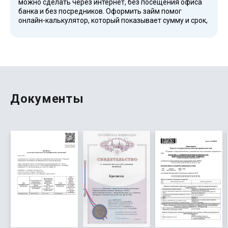
можно сделать через интернет, без посещения офиса
банка и без посредников. Оформить займ помог
онлайн-калькулятор, который показывает сумму и срок,
процентная ставка фиксирована. Деньги перевели на
счет мгновенно, всё безопасно и удобно для граждан
РФ. Используем систему cookie, официальный сайт
работает круглосуточно, а поддержка отвечает без
отказа. Это надежные МФО, которые дают займ без
залога, даже при плохой кредитной истории. После
погашения займа я смогу взять повторно, ведь займ
является выгодным и честным инструментом для
Документы
решения финансовых вопросов.