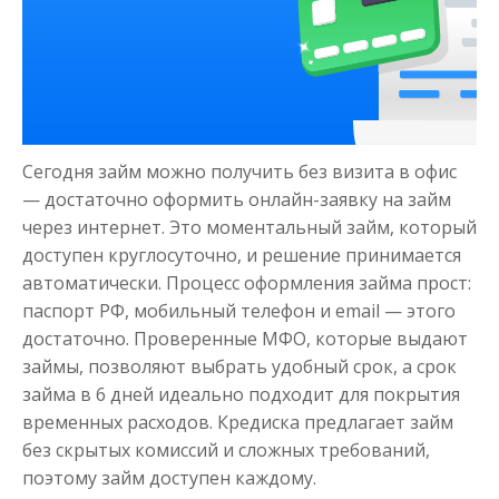
Деньги на здоровье
до
50 000
₽
Сумма
Сегодня займ можно получить без визита в офис
от 1
до 21 дня
Срок
— достаточно оформить онлайн-заявку на займ
Получить
через интернет. Это моментальный займ, который
доступен круглосуточно, и решение принимается
автоматически. Процесс оформления займа прост:
паспорт РФ, мобильный телефон и email — этого
достаточно. Проверенные МФО, которые выдают
займы, позволяют выбрать удобный срок, а срок
займа в 6 дней идеально подходит для покрытия
временных расходов. Кредиска предлагает займ
Моментальный займ
без скрытых комиссий и сложных требований,
поэтому займ доступен каждому.