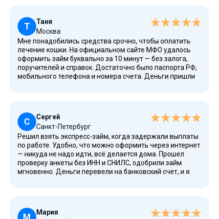
Таня
Т
Москва
Мне понадобились средства срочно, чтобы оплатить
лечение кошки. На официальном сайте МФО удалось
оформить займ буквально за 10 минут — без залога,
поручителей и справок. Достаточно было паспорта РФ,
мобильного телефона и номера счета. Деньги пришли
мгновенно, прямо на дебетовую карту Visa. Условия
прозрачные, процентная ставка понятная, всё
происходит без посредников, а система работает
круглосуточно. Особенно порадовала возможность
Сергей
взять займ бесплатно для новых граждан России — это
С
Санкт-Петербург
действительно выгодное предложение. Теперь
Решил взять экспресс-займ, когда задержали выплаты
рекомендую проверенные МФО друзьям, потому что
по работе. Удобно, что можно оформить через интернет
это надежные сервисы с высоким рейтингом и полной
— никуда не надо идти, всё делается дома. Прошел
конфиденциальностью.
проверку анкеты без ИНН и СНИЛС, одобрили займ
мгновенно. Деньги перевели на банковский счет, и я
смог погасить платеж без комиссий. Здесь не требуется
подтверждение дохода, нет отказа даже безработным
и пенсионерам. Все финансовые данные пользователей
защищены файлами cookie, есть пользовательское
Мария
соглашение и система конфиденциальности, поэтому
М