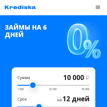
ЗАЙМЫ НА 6
ДНЕЙ
10 000
₽
Сумма
1 000
25 500
50 000
12 дней
Срок
на