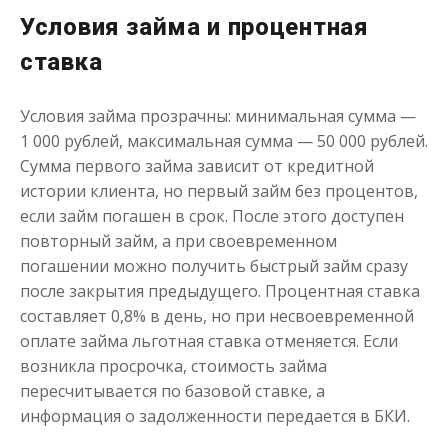
до
50 000
₽
Сумма
Условия займа и процентная
от 1
до 21 дня
Срок
ставка
Получить
Условия займа прозрачны: минимальная сумма —
1 000 рублей, максимальная сумма — 50 000 рублей.
Сумма первого займа зависит от кредитной
истории клиента, но первый займ без процентов,
если займ погашен в срок. После этого доступен
повторный займ, а при своевременном
Одолжим до 30 дней
погашении можно получить быстрый займ сразу
после закрытия предыдущего. Процентная ставка
составляет 0,8% в день, но при несвоевременной
до
50 000
₽
Сумма
оплате займа льготная ставка отменяется. Если
от 1
до 30 дня
Срок
возникла просрочка, стоимость займа
Получить
пересчитывается по базовой ставке, а
информация о задолженности передается в БКИ.