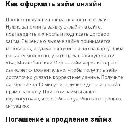
Как оформить займ онлайн
Процесс получения займа полностью онлайн.
Нужно заполнить заявку онлайн на сайте,
подтвердить личность и подписать договор
Переведём в долг
займа. Решение о выдаче займа принимается
мгновенно, и сумма поступит прямо на карту. Займ
до
50 000
₽
Сумма
на карту можно получить на банковскую карту
от 1
до 21 дня
Срок
Visa, MasterCard или Мир — займ через интернет
зачисляется моментально. Чтобы получить займ,
Получить
достаточно указать корректные данные. Получите
одобрение за 10 минут и получите деньги онлайн
прямо на карту. При этом займ выдают
круглосуточно, что особенно удобно в экстренных
ситуациях.
Погашение и продление займа
Деньги до зарплаты