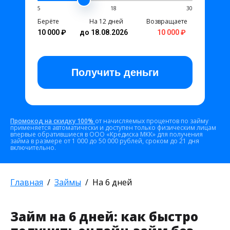
5
18
30
Берёте
На 12 дней
Возвращаете
10 000 ₽
до 18.08.2026
10 000 ₽
Получить
деньги
Промокод на скидку 100%
от начисляемых процентов по займу
применяется автоматически и доступен только физическим лицам
впервые обратившиеся в ООО «Кредиска МКК» для получения
займа в размере от 1 000 до 50 000 рублей, сроком до 21 дня
включительно.
Главная
Займы
На 6 дней
Займ на 6 дней: как быстро