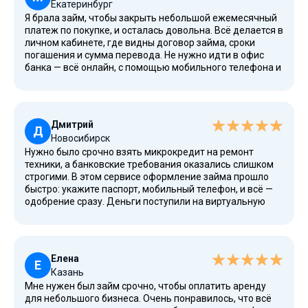
Екатеринбург
безопасно. После погашения займа можно оформить
Я брала займ, чтобы закрыть небольшой ежемесячный
повторно, а для новых клиентов действует первый займ
платеж по покупке, и осталась довольна. Всё делается в
бесплатно.
личном кабинете, где видны договор займа, сроки
погашения и сумма перевода. Не нужно идти в офис
банка — всё онлайн, с помощью мобильного телефона и
электронного кошелька. Мне понравилось, что займ
доступен пенсионерам, студентам, ИП и гражданам РФ
без прописки, а также при плохой кредитной истории.
Рассмотрение заявки заняло пару минут, и я получила
Дмитрий
золотую возможность восстановить рейтинг кредита.
Д
Новосибирск
Это одни из лучших предложений в России, где
Нужно было срочно взять микрокредит на ремонт
работает ЦБ, а сервис входит в реестр МФО.
техники, а банковские требования оказались слишком
строгими. В этом сервисе оформление займа прошло
быстро: укажите паспорт, мобильный телефон, и всё —
одобрение сразу. Деньги поступили на виртуальную
карту за минуту. Очень удобно, что займ можно
погасить переводом. В случае просрочки есть
возможность продления, а долгосрочные и
краткосрочные займы доступны без лишних проверок.
Елена
Процентная ставка низкая, а скорость рассмотрения
Е
Казань
высокая. Для новых пользователей есть
Мне нужен был займ срочно, чтобы оплатить аренду
дополнительная информация на сайте — нажмите
для небольшого бизнеса. Очень понравилось, что всё
здесь, чтобы узнать подробнее.