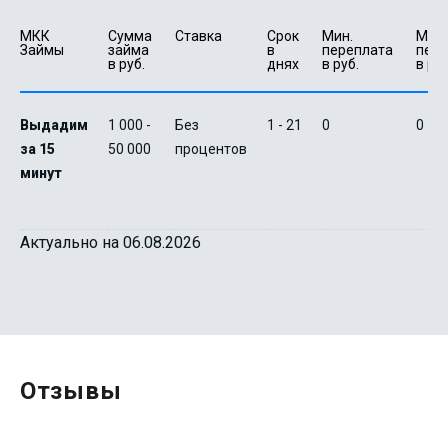
МКК 
Сумма 
Ставка
Срок 
Мин. 

Макс.
Займы
займа 
в 
переплата 
пере
в руб.
днях
в руб.
в руб
Выдадим
1 000 -
Без
1 - 21
0
0
за 15
50 000
процентов
минут
Актуально на 06.08.2026
Отзывы