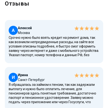
Отзывы
Алексей
А
Москва
Срочно нужно было взять кредит на ремонт дома, так
как возникли непредвиденные расходы; на сайте все
условия описаны подробнее, я быстро смог оформить
заявку через интернет и даже с мобильного устройства.
Указал паспорт, номер телефона и данные РФ, без
справок о доходах и без поручителей, что особенно
удобно для граждан. Деньги перечислили переводом
на банковский счет, возможна выдача и наличными.
Понравилось, что нет скрытых подписок, а процентная
Ирина
ставка и график погашения с ежемесячным платежом
И
Санкт-Петербург
рассчитаны через калькулятор, все проверено, без
Я обращалась за займом к пенсии, так как задержали
отказа, решение получил в течение часа.
выплату и нужно было оплатить лечение; для
пенсионеров здесь понятные требования, достаточно
паспорт и пенсионное удостоверение. Заявку можно
подать через приложение или через Госуслуги, что
очень удобно. После рассмотрения деньги поступили на