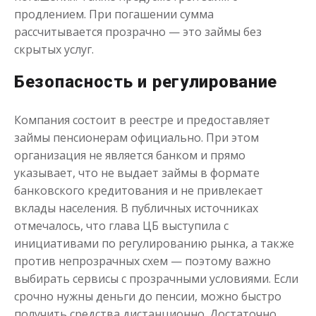
продлением. При погашении сумма
рассчитывается прозрачно — это займы без
до
50 000
₽
Сумма
скрытых услуг.
от 1
до 21 дня
Срок
Получить
Безопасность и регулирование
Компания состоит в реестре и предоставляет
займы пенсионерам официально. При этом
организация не является банком и прямо
указывает, что не выдает займы в формате
банковского кредитования и не привлекает
вклады населения. В публичных источниках
отмечалось, что глава ЦБ выступила с
инициативами по регулированию рынка, а также
против непрозрачных схем — поэтому важно
выбирать сервисы с прозрачными условиями. Если
срочно нужны деньги до пенсии, можно быстро
получить средства дистанционно. Достаточно