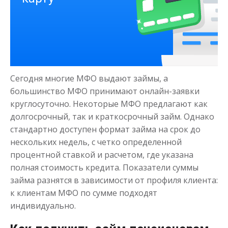
Деньги на здоровье
до
50 000
₽
Сумма
Сегодня многие МФО выдают займы, а
от 1
до 21 дня
Срок
большинство МФО принимают онлайн-заявки
Получить
круглосуточно. Некоторые МФО предлагают как
долгосрочный, так и краткосрочный займ. Однако
стандартно доступен формат займа на срок до
нескольких недель, с четко определенной
процентной ставкой и расчетом, где указана
полная стоимость кредита. Показатели суммы
займа разнятся в зависимости от профиля клиента:
к клиентам МФО по сумме подходят
Моментальный займ
индивидуально.