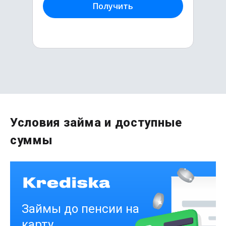
Получить
Первый раз без комиссии
Условия займа и доступные
до
50 000
₽
суммы
Сумма
от 1
до 21 дня
Срок
Получить