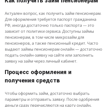
Как получить займ пенсионерам
до
50 000
₽
Сумма
от 1
до 21 дня
Срок
Актуален вопрос, как получить займ пенсионерам.
Получить
Для оформления требуется паспорт гражданина
РФ, иногда достаточно только паспорта — это
зависит от политики сервиса. Доступны займы
пенсионерам, в том числе микрозайм для
пенсионеров, а также пенсионный кредит. Часто
выдают займы пенсионерам онлайн — достаточно
подать онлайн-заявку на сайте или заполнить
заявку на займ через личный кабинет.
Одолжим до 30 дней
Процесс оформления и
до
50 000
₽
Сумма
получения средств
от 1
до 30 дня
Срок
Получить
Чтобы оформить займ, достаточно выбрать
параметры и отправить заявку. После одобрения
деньги сразу перечисляются на карту онлайн,