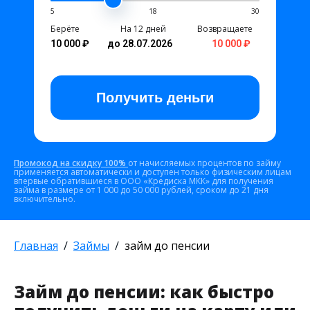
5
18
30
Берёте
На 12 дней
Возвращаете
10 000 ₽
до 28.07.2026
10 000 ₽
Получить
деньги
Промокод на скидку 100%
от начисляемых процентов по займу
применяется автоматически и доступен только физическим лицам
впервые обратившиеся в ООО «Кредиска МКК» для получения
займа в размере от 1 000 до 50 000 рублей, сроком до 21 дня
включительно.
Главная
Займы
займ до пенсии
Займ до пенсии: как быстро