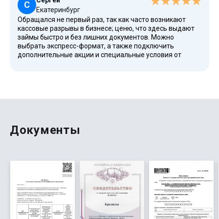
Сергей
С
Екатеринбург
Обращался не первый раз, так как часто возникают
кассовые разрывы в бизнесе; ценю, что здесь выдают
займы быстро и без лишних документов. Можно
выбрать экспресс-формат, а также подключить
дополнительные акции и специальные условия от
партнеров сервиса. Все данные защищены, обращения
обрабатываются в течение нескольких месяцев
сотрудничества без нареканий. После полного
погашения можно снова подать заявку, а условия
прозрачны, что для меня лучше всего среди других
решений на рынке России.
Документы