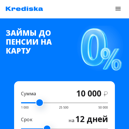
ЗАЙМЫ ДО
ПЕНСИИ НА
КАРТУ
10 000
₽
Сумма
1 000
25 500
50 000
12 дней
Срок
на