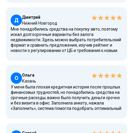
карту через систему быстрых переводов, доступны и
другие способы оплаты. Отдельно отмечу низкое
начисление процентов при отсутствии просрочек, а при
Дмитрий
необходимости предлагают рефинансирование и
Д
Нижний Новгород
дополнительные программы.
Мне понадобились средства на покупку авто, поэтому
искал долгосрочные варианты без залога
недвижимости. Здесь можно выбрать потребительский
формат и сравнить предложения, изучив рейтинг и
новости о регулировании от ЦБ и требования к новым
клиентам. Все оформляется через веб-интерфейс, а
консультацию получил по телефону от операторов.
Деньги выдают быстро, без необходимости
подтверждать большой возраст или стаж работы в
Ольга
десятки лет.
О
Казань
У меня была плохая кредитная история после прошлых
финансовых трудностей, но понадобились средства на
срочные расходы; важно было получить деньги срочно
и без визита в офис. Заполнила анкету, нажала
«Заполнить», система помогла подобрать оптимальный
вариант, все прошло бесплатно на этапе оформления.
После одобрения средства пришли на «Сбербанк
Онлайн», а условия прозрачные, без скрытых комиссий
и без требований открывать вклады.