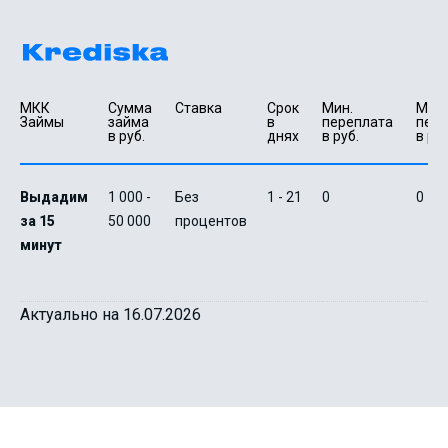
МКК 
Сумма 
Ставка
Срок 
Мин. 

Макс.
Займы
займа 
в 
переплата 
пере
в руб.
днях
в руб.
в руб
Выдадим
1 000 -
Без
1 - 21
0
0
за 15
50 000
процентов
минут
Актуально на 16.07.2026