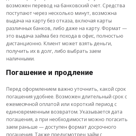
возможен перевод на банковский счет. Средства
поступают через несколько минут, возможна
выдача на карту без отказа, включая карты
различных банков, либо даже на карту. Формат —
это выдача займа без похода в офис, полностью
Переведём в долг
дистанционно. Клиент может взять деньги,
получить их в долг, либо выбрать заем
до
50 000
₽
Сумма
наличными.
от 1
до 21 дня
Срок
Погашение и продление
Получить
Перед оформлением важно уточнить, какой срок
погашения удобнее. Возможен длительный срок с
ежемесячной оплатой или короткий период с
единовременным возвратом. Указывается дата
погашения, а при необходимости можно погасить
заем раньше — доступен формат досрочного
Деньги до зарплаты
погашения. Также предусмотрен займ с