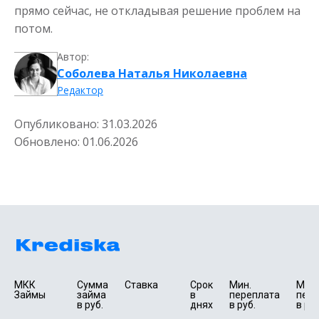
прямо сейчас, не откладывая решение проблем на
потом.
Автор:
Соболева Наталья Николаевна
Редактор
Опубликовано:
31.03.2026
Обновлено:
01.06.2026
МКК 
Сумма 
Ставка
Срок 
Мин. 

Макс.
Займы
займа 
в 
переплата 
пере
в руб.
днях
в руб.
в руб