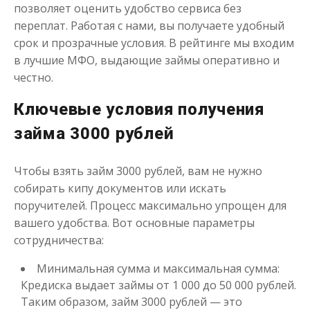
позволяет оценить удобство сервиса без
Моментальный займ
переплат. Работая с нами, вы получаете удобный
срок и прозрачные условия. В рейтинге мы входим
в лучшие МФО, выдающие займы оперативно и
до
50 000
₽
Сумма
от 1
до 21 дня
Срок
честно.
Получить
Ключевые условия получения
займа 3000 рублей
Чтобы взять займ 3000 рублей, вам не нужно
собирать кипу документов или искать
поручителей. Процесс максимально упрощен для
вашего удобства. Вот основные параметры
Одолжим до 30 дней
сотрудничества:
Минимальная сумма и максимальная сумма:
до
50 000
₽
Сумма
Кредиска выдает займы от 1 000 до 50 000 рублей.
от 1
до 30 дня
Срок
Таким образом, займ 3000 рублей — это