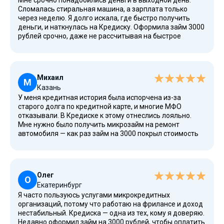
Мне срочно понадобились деньги в выходной день.
Сломалась стиральная машина, а зарплата только
через неделю. Я долго искала, где быстро получить
деньги, и наткнулась на Кредиску. Оформила займ 3000
рублей срочно, даже не рассчитывая на быстрое
одобрение. Всё заняло буквально 10 минут. Деньги
пришли на карту мгновенно. Процентная ставка для
первого займа оказалась нулевой, что стало приятным
сюрпризом. Через две недели я спокойно погасила
Михаил
займ в личном кабинете. Обязательно буду обращаться
М
Казань
повторно, если возникнет такая необходимость.
У меня кредитная история была испорчена из-за
старого долга по кредитной карте, и многие МФО
отказывали. В Кредиске к этому отнеслись лояльно.
Мне нужно было получить микрозайм на ремонт
автомобиля — как раз займ на 3000 покрыл стоимость
запчастей. Срок с ежемесячной выплатой не
предлагают, потому что сумма и сроки небольшие, да и
я планировал вернуть всё досрочно. Так и сделал —
через 10 дней закрыл долг. Проценты начислили только
Олег
за фактическое время пользования займом. Очень
О
Екатеринбург
удобно, что можно зайти в личный кабинет и оплаты
Я часто пользуюсь услугами микрокредитных
займа проводить в пару кликов. Рекомендую всем, у
организаций, потому что работаю на фрилансе и доход
кого сложности с кредитной историей.
нестабильный. Кредиска — одна из тех, кому я доверяю.
Недавно оформил займ на 3000 рублей, чтобы оплатить