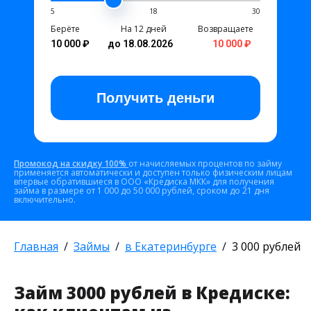
5
18
30
Берёте
На 12 дней
Возвращаете
10 000 ₽
до 18.08.2026
10 000 ₽
Получить
деньги
Промокод на скидку 100%
от начисляемых процентов по займу
применяется автоматически и доступен только физическим лицам
впервые обратившиеся в ООО «Кредиска МКК» для получения
займа в размере от 1 000 до 50 000 рублей, сроком до 21 дня
включительно.
Главная
Займы
в Екатеринбурге
3 000 рублей
Займ 3000 рублей в Кредиске: