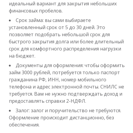
Получить
идеальный вариант для закрытия небольших
финансовых пробелов.
Срок займа: вы сами выбираете
установленный срок от 5 до 30 дней. Это
позволяет подобрать небольшой срок для
быстрого закрытия долга или более длительный
срок для комфортного распределения нагрузки
на бюджет.
Переведём в долг
Документы для оформления: чтобы оформить
займ 3000 рублей, потребуется только паспорт
гражданина РФ, ИНН, номер мобильного
до
50 000
₽
Сумма
от 1
до 21 дня
телефона и адрес электронной почты. СНИЛС не
Срок
требуется. Вам не нужно подтверждать доход и
Получить
предоставлять справки 2-НДФЛ.
Залог: залог и поручительство не требуются.
Оформление происходит дистанционно, без
обеспечения.