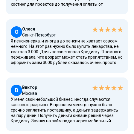
хостинг для проектов до получения оплаты от
заказчика. Выбрать удобный срок мне предложили в
анкете, я взял деньги на 15 дней. Вернул всё в течение
этого срока без проблем. Скорость одобрения
порадовала — заявку на займ рассмотрели за 5 минут.
Олеся
Сайт работает стабильно, никаких сбоев. Плюс
О
Санкт-Петербург
виртуальные карты можно использовать для
Я пенсионерка, и иногда до пенсии не хватает совсем
получения, если физической под рукой нет. Лучшие
немного. На этот раз нужно было купить лекарства, не
МФО, выдающие быстрые переводы — это точно про
хватало 3 000. Дочь посоветовала Кредиску. Я немного
Кредиску.
переживала, что возраст может стать препятствием, но
оформить займ 3000 рублей оказалось очень просто.
ИНН и паспорт РФ, СНИЛС не понадобился. Электронный
договор займа прислали, всё прозрачно. Деньги
получила на карту Сбербанка. Вернула займ в течение
10 дней, переплата была минимальной. Важно, что для
Виктор
пенсионеров условия такие же лояльные, как и для
В
Москва
всех. Люди в поддержке вежливые, всё подробно
У меня свой небольшой бизнес, иногда случаются
объяснили по телефону. Теперь знаю, куда обратиться
кассовые разрывы. В прошлом месяце нужно было
в случае необходимости.
срочно заплатить поставщику, а деньги задержались
на пару дней. Получить деньги онлайн решил через
Кредиску. Заявку на займ подал через мобильный
телефон, деньги на карту пришли за 7 минут. Взял займ
на 3000 рублей на 5 дней. Быстрое одобрение сыграло