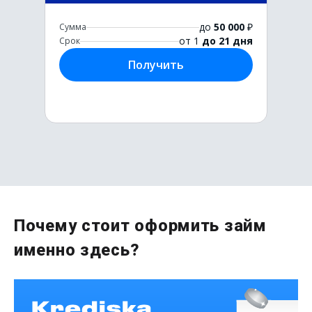
до
50 000
₽
Сумма
от 1
до 21 дня
Срок
Получить
Первый раз без комиссии
Почему стоит оформить займ
до
50 000
₽
именно здесь?
Сумма
от 1
до 21 дня
Срок
Получить