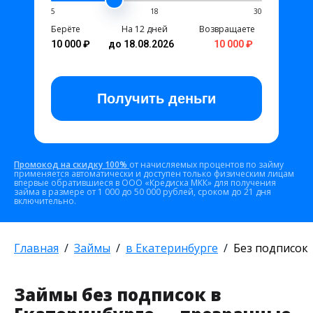
5
18
30
Берёте
На 12 дней
Возвращаете
10 000 ₽
до 18.08.2026
10 000 ₽
Получить
деньги
Промокод на скидку 100%
от начисляемых процентов по займу
применяется автоматически и доступен только физическим лицам
впервые обратившиеся в ООО «Кредиска МКК» для получения
займа в размере от 1 000 до 50 000 рублей, сроком до 21 дня
включительно.
Главная
Займы
в Екатеринбурге
Без подписок
Займы без подписок в