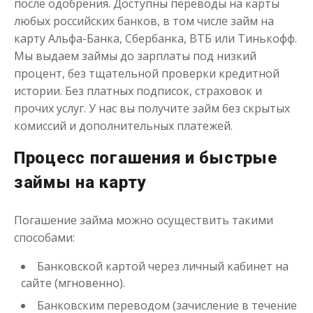
после одобрения. Доступны переводы на карты
до
50 000
₽
Сумма
от 1
до 30 дня
Срок
любых российских банков, в том числе займ на
карту Альфа-Банка, Сбербанка, ВТБ или Тинькофф.
Получить
Мы выдаем займы до зарплаты под низкий
процент, без тщательной проверки кредитной
истории. Без платных подписок, страховок и
прочих услуг. У нас вы получите займ без скрытых
комиссий и дополнительных платежей.
Процесс погашения и быстрые
займы на карту
Переведём в долг
Погашение займа можно осуществить такими
до
50 000
₽
Сумма
способами:
от 1
до 21 дня
Срок
Получить
Банковской картой через личный кабинет на
сайте (мгновенно).
Банковским переводом (зачисление в течение