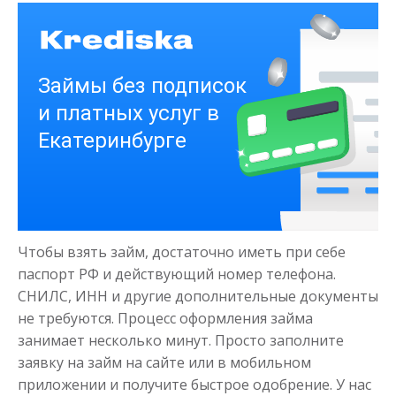
Получить
Деньги на здоровье
до
50 000
₽
Сумма
Чтобы взять займ, достаточно иметь при себе
от 1
до 21 дня
Срок
паспорт РФ и действующий номер телефона.
Получить
СНИЛС, ИНН и другие дополнительные документы
не требуются. Процесс оформления займа
занимает несколько минут. Просто заполните
заявку на займ на сайте или в мобильном
приложении и получите быстрое одобрение. У нас