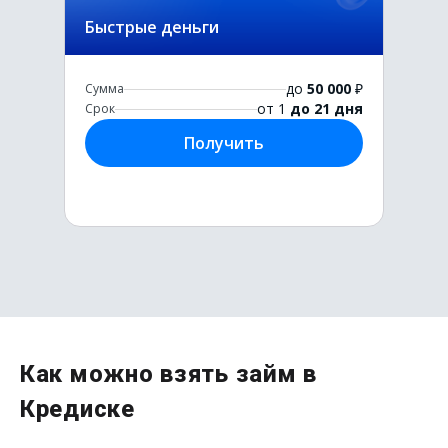
Быстрые деньги
до
50 000
₽
Сумма
от 1
до 21 дня
Срок
Получить
Первый раз без комиссии
Как можно взять займ в
до
50 000
₽
Кредиске
Сумма
от 1
до 21 дня
Срок