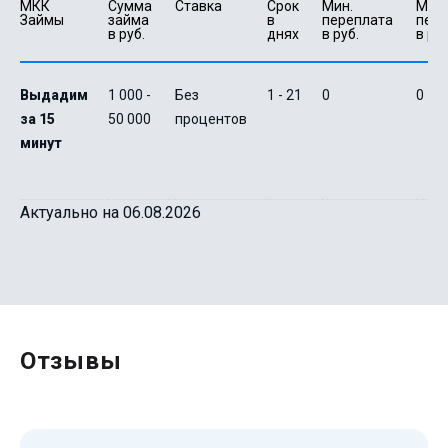
МКК 
Сумма 
Ставка
Срок 
Мин. 

Макс.
Займы
займа 
в 
переплата 
пере
в руб.
днях
в руб.
в руб
Выдадим
1 000 -
Без
1 - 21
0
0
за 15
50 000
процентов
минут
Актуально на 06.08.2026
Отзывы