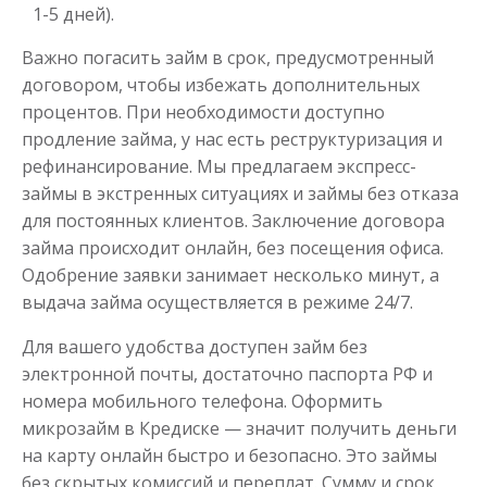
1-5 дней).
Важно погасить займ в срок, предусмотренный
договором, чтобы избежать дополнительных
процентов. При необходимости доступно
Деньги до зарплаты
продление займа, у нас есть реструктуризация и
рефинансирование. Мы предлагаем экспресс-
займы в экстренных ситуациях и займы без отказа
до
50 000
₽
Сумма
для постоянных клиентов. Заключение договора
от 1
до 21 дня
Срок
займа происходит онлайн, без посещения офиса.
Получить
Одобрение заявки занимает несколько минут, а
выдача займа осуществляется в режиме 24/7.
Для вашего удобства доступен займ без
электронной почты, достаточно паспорта РФ и
номера мобильного телефона. Оформить
микрозайм в Кредиске — значит получить деньги
на карту онлайн быстро и безопасно. Это займы
без скрытых комиссий и переплат. Сумму и срок