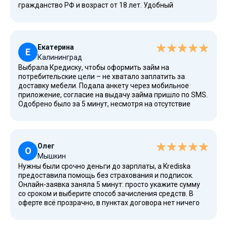
гражданство РФ и возраст от 18 лет. Удобный
калькулятор на сайте помогает сравнить условия и
рассчитать размер переплаты. Сервис работает с
дебетовыми картами любых российских банков.
Никаких платных услуг, подписок и страховок не
Екатерина
предлагают, что огромный плюс. Обязательно
Е
Калининград
порекомендую сервис другим!
Выбрала Кредиску, чтобы оформить займ на
потребительские цели – не хватало заплатить за
доставку мебели. Подала анкету через мобильное
приложение, согласие на выдачу займа пришло по SMS.
Одобрено было за 5 минут, несмотря на отсутствие
кредитной истории. Здесь есть предложения для
разных категорий заемщиков, даже программы для
должников. Форма заявки простая, а
конфиденциальности уделяют особое внимание. Всем
Олег
довольна, спасибо огромное!
О
Мышкин
Нужны были срочно деньги до зарплаты, а Krediska
предоставила помощь без страхования и подписок.
Онлайн-заявка заняла 5 минут: просто укажите сумму
со сроком и выберите способ зачисления средств. В
оферте всё прозрачно, в пунктах договора нет ничего
подозрительного. Одобрили заявку за 5 минут, а деньги
перевели на карту Тинькофф через 10 минут. Буду