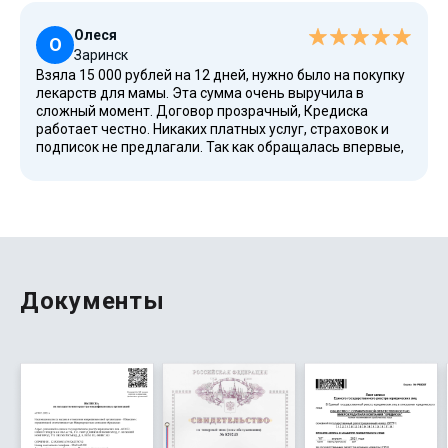
пользоваться этим сервисом и дальше.
Олеся
О
Заринск
Взяла 15 000 рублей на 12 дней, нужно было на покупку
лекарств для мамы. Эта сумма очень выручила в
сложный момент. Договор прозрачный, Кредиска
работает честно. Никаких платных услуг, страховок и
подписок не предлагали. Так как обращалась впервые,
займ выдали под 0%. Как взяла в долг 15 000 рублей,
так столько и вернула. Погасила своевременно с карты
Сбербанка, никаких проблем при погашении не
возникло. Спасибо!
Документы