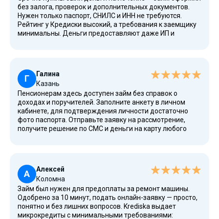
без залога, проверок и дополнительных документов.
Нужен только паспорт, СНИЛС и ИНН не требуются.
Рейтинг у Кредиски высокий, а требования к заемщику
минимальны. Деньги предоставляют даже ИП и
самозанятым. Переводом на банковскую карту любого
российского банка. Мне перевели на ВТБ, наверно
минут через 5 после того, как получил одобрение по
СМС.
Галина
Г
Казань
Пенсионерам здесь доступен займ без справок о
доходах и поручителей. Заполните анкету в личном
кабинете, для подтверждения личности достаточно
фото паспорта. Отправьте заявку на рассмотрение,
получите решение по СМС и деньги на карту любого
российского банка. Больше не нужно несколько дней, а
то и недель ждать одобрения банка! Кредиска выдает
деньги в день обращения. Платежи прозрачные, без
скрытых комиссий и переплат. Средств хватает на
Алексей
решение срочных финансовых проблем.
А
Коломна
Займ был нужен для предоплаты за ремонт машины.
Одобрено за 10 минут, подать онлайн-заявку — просто,
понятно и без лишних вопросов. Krediska выдает
микрокредиты с минимальными требованиями: