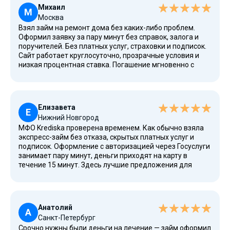
Михаил
М
Москва
Взял займ на ремонт дома без каких-либо проблем.
Оформил заявку за пару минут без справок, залога и
поручителей. Без платных услуг, страховки и подписок.
Сайт работает круглосуточно, прозрачные условия и
низкая процентная ставка. Погашение мгновенно с
помощью карты Сбербанка. Krediska — надежный
вариант даже для гражданина России с плохой
кредитной историей. Номер заявки отслеживается в
личном кабинете. Рекомендую!
Елизавета
Е
Нижний Новгород
МФО Krediska проверена временем. Как обычно взяла
экспресс-займ без отказа, скрытых платных услуг и
подписок. Оформление с авторизацией через Госуслуги
занимает пару минут, деньги приходят на карту в
течение 15 минут. Здесь лучшие предложения для
людей с просрочками у других кредиторов,
безработных и студентов. Подробнее об оформлении
займов можно узнать на сайте или у оператора службы
поддержки. У компании есть лицензия, входит в реестр
Анатолий
МФО ЦБ РФ. Вопросу регуляции уделяю особое
А
Санкт-Петербург
внимание. Всё супер, спасибо!
Срочно нужны были деньги на лечение — займ оформил