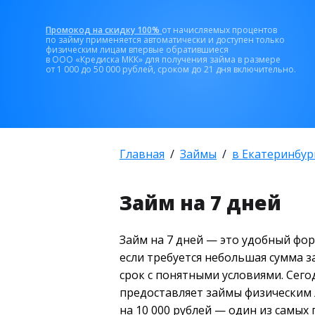
Промокод на скидку 100%
от начисляемых процентов
по займу применяется автоматически и доступен только
физическим лицам впервые обратившиеся
в ООО «Кредиска МКК» для получения займа в размере
от 1 000 до 50 000 рублей, сроком до 21 дня включительно.
Главная
Займы
в Екатеринбур
Займ на 7 дней
Займ на 7 дней — это удобный фор
если требуется небольшая сумма 
срок с понятными условиями. Сег
предоставляет займы физическим л
на 10 000 рублей — один из самых