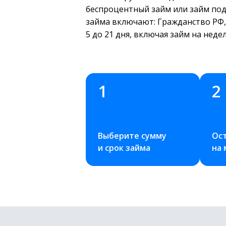
беспроцентный займ или займ под
займа включают: Гражданство РФ, 
5 до 21 дня, включая займ на нед
1
2
Выберите сумму 
Ост
и срок займа
на