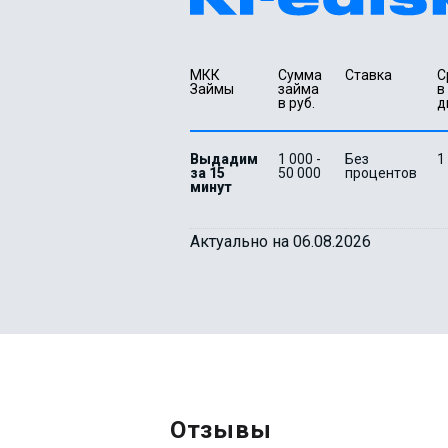
МКК 
Сумма 
Ставка
С
Займы
займа 
в 
в руб.
д
Выдадим
1 000 -
Без
1
за 15
50 000
процентов
минут
Актуально на 06.08.2026
Отзывы