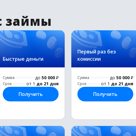
с займы
Первый раз без
Быстрые деньги
комиссии
до
50 000
₽
до
50 000
₽
Сумма
Сумма
от 1
до 21 дня
от 1
до 21 дня
Срок
Срок
Получить
Получить