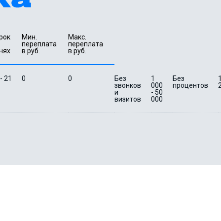
рок 
Мин. 

Макс.

переплата 
переплата 
нях
в руб.
в руб.
 - 21
0
0
Без
1
Без
1
звонков
000
процентов
и
- 50
визитов
000