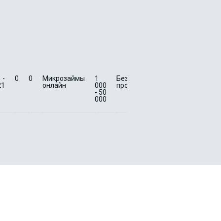
 -
0
0
Микрозаймы
1
Без
3 -
0
0
Быс
21
онлайн
000
процентов
21
зай
- 50
на к
000