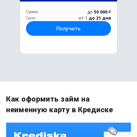
до
50 000
₽
Сумма
от 1
до 21 дня
Срок
Получить
Первый раз без комиссии
Как оформить займ на
до
50 000
₽
неименную карту в Кредиске
Сумма
от 1
до 21 дня
Срок
Получить