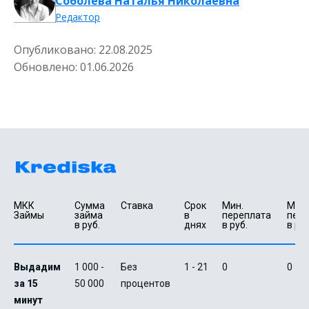
Соболева Наталья Николаевна
Редактор
Опубликовано:
22.08.2025
Обновлено:
01.06.2026
МКК 
Сумма 
Ставка
Срок 
Мин. 

Макс.
Займы
займа 
в 
переплата 
пере
в руб.
днях
в руб.
в руб
Выдадим
1 000 -
Без
1 - 21
0
0
за 15
50 000
процентов
минут