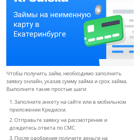
Деньги на здоровье
до
50 000
₽
Сумма
Чтобы получить займ, необходимо заполнить
от 1
до 21 дня
Срок
заявку онлайн, указав сумму займа и срок займа.
Получить
Выполните такие простые шаги:
Заполните анкету на сайте или в мобильном
приложении Кредиски.
Отправьте заявку на рассмотрение и
дождитесь ответа по СМС.
После одобрения получите деньги на