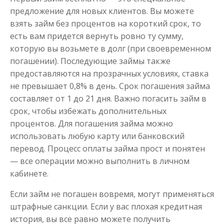
Получить
предложение для новых клиентов. Вы можете
взять займ без процентов на короткий срок, то
есть вам придется вернуть ровно ту сумму,
которую вы возьмете в долг (при своевременном
погашении). Последующие займы также
предоставляются на прозрачных условиях, ставка
не превышает 0,8% в день. Срок погашения займа
составляет от 1 до 21 дня. Важно погасить займ в
Переведём в долг
срок, чтобы избежать дополнительных
процентов. Для погашения займа можно
до
50 000
₽
использовать любую карту или банковский
Сумма
от 1
до 21 дня
Срок
перевод. Процесс оплаты займа прост и понятен
— все операции можно выполнить в личном
Получить
кабинете.
Если займ не погашен вовремя, могут применяться
штрафные санкции. Если у вас плохая кредитная
история, вы все равно можете получить