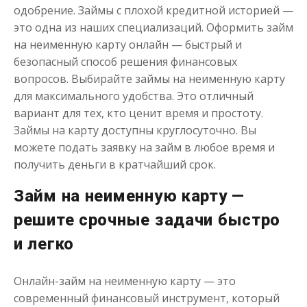
одобрение. Займы с плохой кредитной историей —
это одна из наших специализаций. Оформить займ
на неименную карту онлайн — быстрый и
Деньги до зарплаты
безопасный способ решения финансовых
вопросов. Выбирайте займы на неименную карту
до
50 000
₽
Сумма
для максимального удобства. Это отличный
от 1
до 21 дня
Срок
вариант для тех, кто ценит время и простоту.
Займы на карту доступны круглосуточно. Вы
Получить
можете подать заявку на займ в любое время и
получить деньги в кратчайший срок.
Займ на неименную карту —
решите срочные задачи быстро
и легко
Онлайн-займ на неименную карту — это
современный финансовый инструмент, который