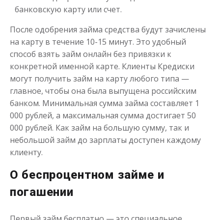
банковскую карту или счет.
Моментальный займ
После одобрения займа средства будут зачислены
на карту в течение 10-15 минут. Это удобный
до
50 000
₽
Сумма
от 1
до 21 дня
способ взять займ онлайн без привязки к
Срок
конкретной именной карте. Клиенты Кредиски
Получить
могут получить займ на карту любого типа —
главное, чтобы она была выпущена российским
банком. Минимальная сумма займа составляет 1
000 рублей, а максимальная сумма достигает 50
000 рублей. Как займ на большую сумму, так и
небольшой займ до зарплаты доступен каждому
клиенту.
Одолжим до 30 дней
О беспроцентном займе и
погашении
до
50 000
₽
Сумма
от 1
до 30 дня
Срок
Первый займ бесплатно — это специальное