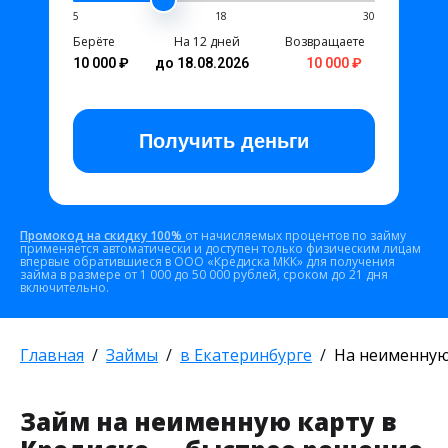
5
18
30
Берёте
На 12 дней
Возвращаете
10 000 ₽
до 18.08.2026
10 000 ₽
Получить
деньги
Промокод на скидку 100%
от начисляемых процентов по займу
применяется автоматически и доступен только физическим лицам
впервые обратившиеся в ООО «Кредиска МКК» для получения
займа в размере от 1 000 до 50 000 рублей, сроком до 21 дня
включительно.
Главная
Займы
в Екатеринбурге
На неименную
Займ на неименную карту в