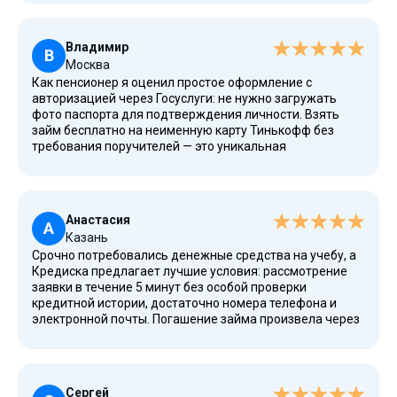
доступно гражданам РФ даже с плохой кредитной
историей, притом без поручителей и залога.
Владимир
В
Москва
Как пенсионер я оценил простое оформление с
авторизацией через Госуслуги: не нужно загружать
фото паспорта для подтверждения личности. Взять
займ бесплатно на неименную карту Тинькофф без
требования поручителей — это уникальная
возможность для граждан РФ с небольшим доходом.
МФО предлагает лучшие условия и низкую процентную
ставку даже для пенсионеров.
Анастасия
А
Казань
Срочно потребовались денежные средства на учебу, а
Кредиска предлагает лучшие условия: рассмотрение
заявки в течение 5 минут без особой проверки
кредитной истории, достаточно номера телефона и
электронной почты. Погашение займа произвела через
личный кабинет без дополнительных комиссий. Займ
можно оформить студенту без постоянной работы,
главное — гражданство РФ и возраст от 18 лет.
Сергей