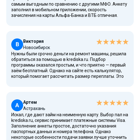
самым выгодным по сравнению с другими МФО. Анкету
заполнил в мобильном приложении, скорость
зачисления на карты Альфа-Банка и ВТБ отличная.
Работает служба поддержки хорошо, а отсутствие
проблем с задолженностью при досрочном погашении
— это важно.
Виктория
В
Новосибирск
Нужны были срочно деньги на ремонт машины, решила
обратиться за помощью в krediska.ru. Подбор
программы оказался простым, и что приятно — первый
заём бесплатный. Однако на сайте есть калькулятор,
который помогает рассчитать размер переплаты. Это
может пригодиться для последующих обращений.
Оператор службы поддержки помог отправить запрос и
получить положительное решение. Рекомендую!
Артем
А
Астрахань
Искал, где дают займ на неименную карту. Выбор пал на
krediska.ru, сервис принимает платежные системы Visa.
Заполнение анкеты простое, достаточно указания
паспортных данных и номера телефона. Однако
некоторые особенности подачи заявки лучше уточнить