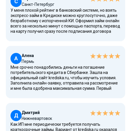
С
Санкт-Петербург
У меня плохой рейтинг в банковский системе, но взять
экспресс-займ в Кредиске можно круглосуточно, даже
безработному с испорченной КИ. Оформил займ онлайн
всего за несколько минут с помощью паспорта, перевод
на карту получил сразу после подписания договора
через СМС. МФО предлагает рефинансирование и
реструктуризацию, что очень удобно. Сервисом
доволен, спасибо большое!
Алена
А
Пермь
Мне срочно понадобились деньги на погашение
потребительского кредита в Сбербанке. Зашла на
официальный сайт krediska.ru, чтобы изучить условия.
Заполнила онлайн-заявку, отправила на рассмотрение
и мне была одобрена максимальная сумма. Первый
займ беспроцентный, что очень приятно. Для меня
важно, что компания в реестре ЦБ РФ. Сравнивать с
малоизвестными МФО нет смысла, здесь надежно.
Дмитрий
Д
Нижневартовск
Как ИП мне периодически требуется получать
краткосрочные займы. Вариант от krediska.ru оказался