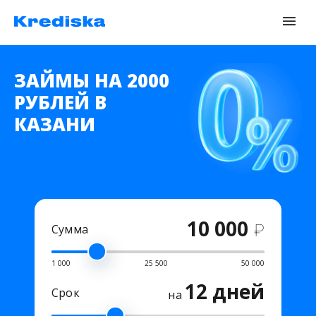
ЗАЙМЫ НА 2000
РУБЛЕЙ В
КАЗАНИ
10 000
₽
Сумма
1 000
25 500
50 000
12 дней
Срок
на