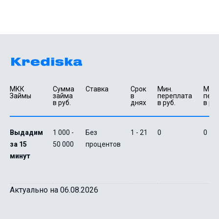
МКК 
Сумма 
Ставка
Срок 
Мин. 

Макс.
Займы
займа 
в 
переплата 
пере
в руб.
днях
в руб.
в руб
Выдадим
1 000 -
Без
1 - 21
0
0
за 15
50 000
процентов
минут
Актуально на 06.08.2026