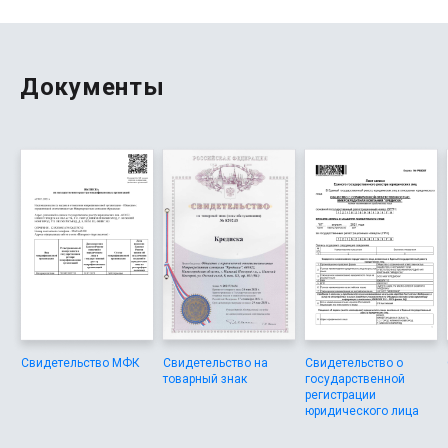
МФО. Компания внесена в реестр ЦБ РФ, что
гарантирует защиту прав. Некоторые МФО навязывают
страхование, здесь этого не было. Если хотите вернуть
долг досрочно, процедура для этого простая. Я
обязательно буду обращаться повторно и
Документы
рекомендовать другим. Все люди могут обращаться
сюда.
Свидетельство МФК
Свидетельство на
Свидетельство о
товарный знак
государственной
регистрации
юридического лица