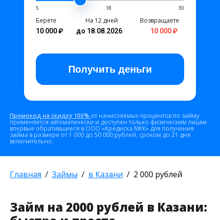
5
18
30
Берёте
На 12 дней
Возвращаете
10 000 ₽
до 18.08.2026
10 000 ₽
Получить
деньги
Промокод на скидку 100%
от начисляемых процентов по займу
применяется автоматически и доступен только физическим лицам
впервые обратившиеся в ООО «Кредиска МКК» для получения
займа в размере от 1 000 до 50 000 рублей, сроком до 21 дня
включительно.
Главная
Займы
в Казани
2 000 рублей
Займ на 2000 рублей в Казани: