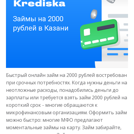
Деньги на здоровье
до
50 000
₽
Сумма
Быстрый онлайн займ на 2000 рублей востребован
от 1
до 21 дня
Срок
при срочных потребностях. Когда нужны деньги на
Получить
неотложные расходы, понадобились деньги до
зарплаты или требуется взять займ 2000 рублей на
короткий срок - многие обращаются к
микрофинансовым организациям. Оформить займ
можно быстро: многие МФО предлагают
моментальные займы на карту. Займ забирайте,