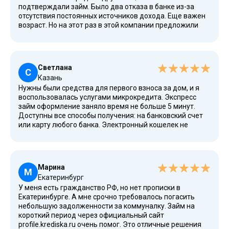
подтверждали займ. Было два отказа в банке из-за
несколько месяцев С МФО России не заключаю. Здесь
отсутствия постоянных источников дохода. Еще важен
одобряют даже с плохой кредитной историей и без
возраст. Но на этот раз в этой компании предложили
поручителей.
помощь. Подать заявку круглосуточно можно даже
безработным — требования ниже, чем в банковском
офисе: спросили только паспорт РФ. Через несколько
недель после первого обращения пришел снова. Здесь
Светлана
мне выдают займ без справок, залог не нужен.
С
Казань
Наличными можно снять в банке. Много положительных
Нужны были средства для первого взноса за дом, и я
отзывы, высокий рейтинг МФО, подтверждение займа
воспользовалась услугами микрокредита. Экспресс
имеет высокое значение. Одобрения выдаются часто.
займ оформление заняло время не больше 5 минут.
Подробнее о новых акциях и лучшие условия смотрите в
Доступны все способы получения: на банковский счет
личном кабинете или на сайте. Кстати, можно зайти
или карту любого банка. Электронный кошелек не
через Госуслуги.
обслуживают. Наличие калькулятора на сайте
позволяет иметь полное представление о сумме
погашения до подписания договора. После оформления
деньги поступили в течение часа. Это большой плюс
Марина
для тех, кто ценит время и удобно. Новости и рейтинг
М
Екатеринбург
МФО также доступны на сайте для сравнения. Для
У меня есть гражданство РФ, но нет прописки в
получения не нужно иметь высокое качество дохода
Екатеринбурге. А мне срочно требовалось погасить
или ждать проверок несколько дней.
небольшую задолженности за коммуналку. Займ на
короткий период через официальный сайт
profile.krediska.ru очень помог. Это отличные решения