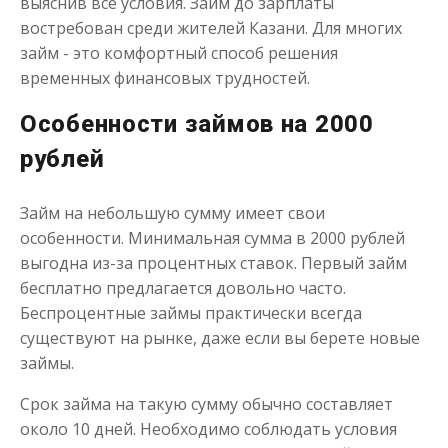
выяснив все условия. Займ до зарплаты
востребован среди жителей Казани. Для многих
Моментальный займ
займ - это комфортный способ решения
временных финансовых трудностей.
до
50 000
₽
Сумма
Особенности займов на 2000
от 1
до 21 дня
Срок
рублей
Получить
Займ на небольшую сумму имеет свои
особенности. Минимальная сумма в 2000 рублей
выгодна из-за процентных ставок. Первый займ
бесплатно предлагается довольно часто.
Беспроцентные займы практически всегда
существуют на рынке, даже если вы берете новые
Одолжим до 30 дней
займы.
Срок займа на такую сумму обычно составляет
до
50 000
₽
Сумма
около 10 дней. Необходимо соблюдать условия
от 1
до 30 дня
Срок