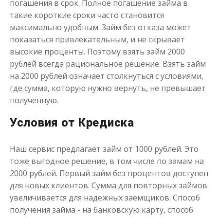
погашения в срок. Полное погашение займа в
Получить
такие короткие сроки часто становится
максимально удобным. Займ без отказа может
показаться привлекательным, и не скрывает
высокие проценты. Поэтому взять займ 2000
рублей всегда рациональное решение. Взять займ
на 2000 рублей означает столкнуться с условиями,
где сумма, которую нужно вернуть, не превышает
полученную.
Переведём в долг
Условия от Кредиска
до
50 000
₽
Сумма
Наш сервис предлагает займ от 1000 рублей. Это
от 1
до 21 дня
Срок
тоже выгодное решение, в том числе по замам на
Получить
2000 рублей. Первый займ без процентов доступен
для новых клиентов. Сумма для повторных займов
увеличивается для надежных заемщиков. Способ
получения займа - на банковскую карту, способ