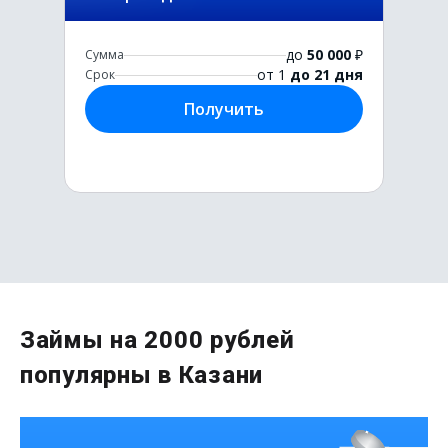
до
50 000
₽
Сумма
от 1
до 21 дня
Срок
Получить
Первый раз без комиссии
Займы на 2000 рублей
до
50 000
₽
популярны в Казани
Сумма
от 1
до 21 дня
Срок
Получить