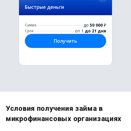
Быстрые деньги
до
50 000
₽
Сумма
от 1
до 21 дня
Срок
Получить
Первый раз без комиссии
Условия получения займа в
до
50 000
₽
микрофинансовых организациях
Сумма
от 1
до 21 дня
Срок