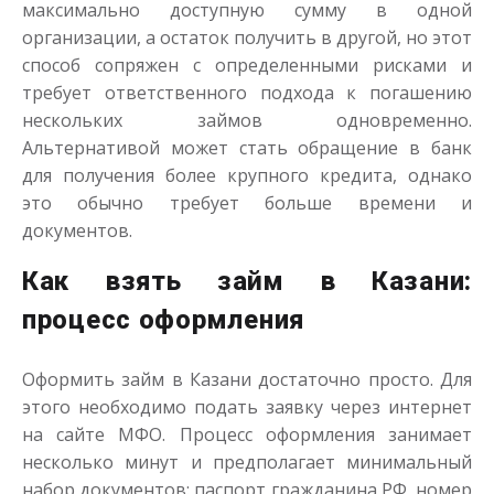
максимально доступную сумму в одной
организации, а остаток получить в другой, но этот
способ сопряжен с определенными рисками и
Моментальный займ
требует ответственного подхода к погашению
нескольких займов одновременно.
Альтернативой может стать обращение в банк
до
50 000
₽
Сумма
от 1
до 21 дня
Срок
для получения более крупного кредита, однако
это обычно требует больше времени и
Получить
документов.
Как взять займ в Казани:
процесс оформления
Оформить займ в Казани достаточно просто. Для
этого необходимо подать заявку через интернет
Одолжим до 30 дней
на сайте МФО. Процесс оформления занимает
несколько минут и предполагает минимальный
набор документов: паспорт гражданина РФ, номер