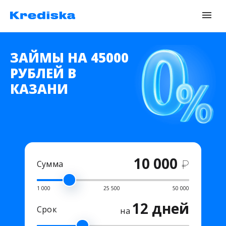
ЗАЙМЫ НА 45000
РУБЛЕЙ В
КАЗАНИ
10 000
₽
Сумма
1 000
25 500
50 000
12 дней
Срок
на