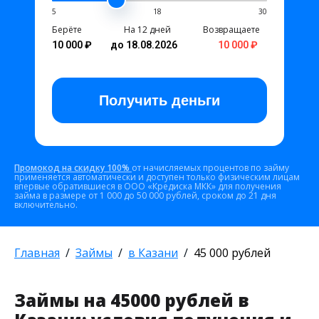
5
18
30
Берёте
На 12 дней
Возвращаете
10 000 ₽
до 18.08.2026
10 000 ₽
Получить
деньги
Промокод на скидку 100%
от начисляемых процентов по займу
применяется автоматически и доступен только физическим лицам
впервые обратившиеся в ООО «Кредиска МКК» для получения
займа в размере от 1 000 до 50 000 рублей, сроком до 21 дня
включительно.
Главная
Займы
в Казани
45 000 рублей
Займы на 45000 рублей в