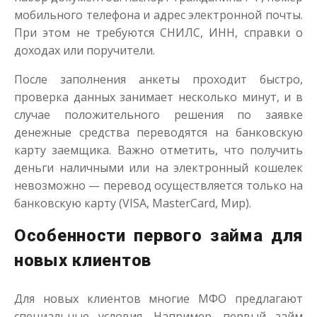
до
50 000
₽
Сумма
мобильного телефона и адрес электронной почты.
от 1
до 30 дня
Срок
При этом не требуются СНИЛС, ИНН, справки о
Получить
доходах или поручители.
После заполнения анкеты проходит быстро,
проверка данных занимает несколько минут, и в
случае положительного решения по заявке
денежные средства переводятся на банковскую
карту заемщика. Важно отметить, что получить
деньги наличными или на электронный кошелек
Переведём в долг
невозможно — перевод осуществляется только на
банковскую карту (VISA, MasterCard, Мир).
до
50 000
₽
Сумма
Особенности первого займа для
от 1
до 21 дня
Срок
новых клиентов
Получить
Для новых клиентов многие МФО предлагают
специальные условия. Например, первый займ