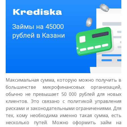
Получить
Деньги на здоровье
до
50 000
₽
Сумма
Максимальная сумма, которую можно получить в
от 1
до 21 дня
Срок
большинстве микрофинансовых организаций,
Получить
обычно не превышает 50 000 рублей для новых
клиентов. Это связано с политикой управления
рисками и законодательными ограничениями. Для
тех, кому необходима именно такая сумма, есть
несколько путей. Можно оформить займ на