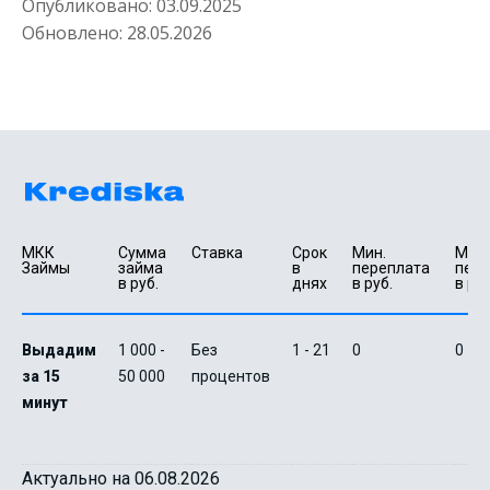
Опубликовано:
03.09.2025
Обновлено:
28.05.2026
МКК 
Сумма 
Ставка
Срок 
Мин. 

Макс.
Займы
займа 
в 
переплата 
пере
в руб.
днях
в руб.
в руб
Выдадим
1 000 -
Без
1 - 21
0
0
за 15
50 000
процентов
минут
Актуально на 06.08.2026