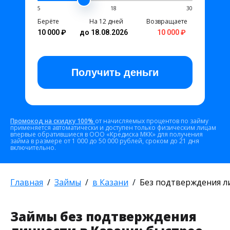
5
18
30
Берёте
На 12 дней
Возвращаете
10 000 ₽
до 18.08.2026
10 000 ₽
Получить
деньги
Промокод на скидку 100%
от начисляемых процентов по займу
применяется автоматически и доступен только физическим лицам
впервые обратившиеся в ООО «Кредиска МКК» для получения
займа в размере от 1 000 до 50 000 рублей, сроком до 21 дня
включительно.
Главная
Займы
в Казани
Без подтверждения л
Займы без подтверждения