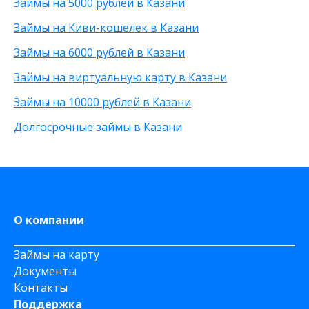
Займы на 5000 рублей в Казани
По телефону
С высоким одобрением
30 000 рублей
Займы на Киви-кошелек в Казани
Через Телеграм
Без залога
8 000 рублей
На Webmoney
Без посредников
500 рублей
Займы на 6000 рублей в Казани
Через Золотую Корону
Без посещения офиса
20 000 рублей
Займы на виртуальную карту в Казани
На карту круглосуточно
Без звонков
Через приложение
Займы на 10000 рублей в Казани
На карту Моментум
Долгосрочные займы в Казани
Не выходя из дома
на Яндекс деньги
На дому срочно
На Сберкнижку
О компании
Займы на карту
Документы
Контакты
Поддержка