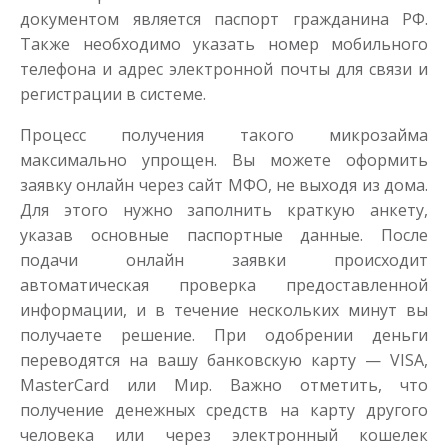
документом является паспорт гражданина РФ.
Также необходимо указать номер мобильного
телефона и адрес электронной почты для связи и
Моментальный займ
регистрации в системе.
Процесс получения такого микрозайма
до
50 000
₽
Сумма
от 1
до 21 дня
Срок
максимально упрощен. Вы можете оформить
заявку онлайн через сайт МФО, не выходя из дома.
Получить
Для этого нужно заполнить краткую анкету,
указав основные паспортные данные. После
подачи онлайн заявки происходит
автоматическая проверка предоставленной
информации, и в течение нескольких минут вы
получаете решение. При одобрении деньги
переводятся на вашу банковскую карту — VISA,
MasterCard или Мир. Важно отметить, что
Одолжим до 30 дней
получение денежных средств на карту другого
человека или через электронный кошелек