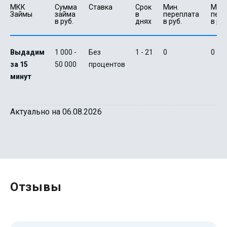
МКК 
Сумма 
Ставка
Срок 
Мин. 

Макс.
Займы
займа 
в 
переплата 
пере
в руб.
днях
в руб.
в руб
Выдадим
1 000 -
Без
1 - 21
0
0
за 15
50 000
процентов
минут
Актуально на 06.08.2026
Отзывы