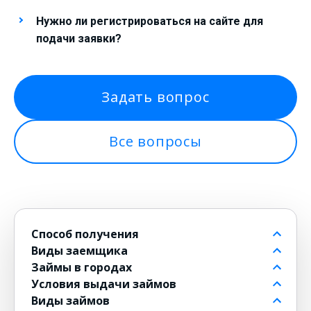
Нужно ли регистрироваться на сайте для
подачи заявки?
Задать вопрос
Все вопросы
Способ получения
Виды заемщика
На банковский счет
Займы в городах
Через контакт
Пенсионерам до 80 лет
Условия выдачи займов
На карту
Для должников
в Москве
Виды займов
на Киви
Безработным
в Санкт-Петербурге
Бесплатные