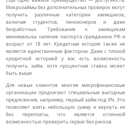
Еще одно важное преимущество — доступность.
Микрозаймы без дополнительных проверок могут
получить различные категории заемщиков,
включая студентов, пенсионеров и даже
безработных. Требования к заемщикам
Деньги до зарплаты
минимальны: наличие паспорта гражданина РФ и
возраст от 18 лет. Кредитная история также не
является единственным фактором. Даже с плохой
до
50 000
₽
Сумма
кредитной историей у вас есть возможность
от 1
до 21 дня
Срок
получить займ, хотя процентная ставка может
Получить
быть выше.
Для новых клиентов многие микрофинансовые
организации предлагают специальные выгодные
предложения, например, первый займ под 0%. Это
позволяет взять небольшую сумму и вернуть ее
без переплаты, что является отличной
возможностью проверить сервис без рисков.