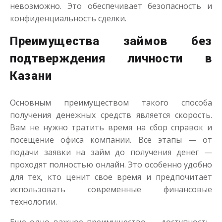
до
50 000
₽
Сумма
невозможно. Это обеспечивает безопасность и
от 1
до 30 дня
Срок
конфиденциальность сделки.
Получить
Преимущества займов без
подтверждения личности в
Казани
Основным преимуществом такого способа
получения денежных средств является скорость.
Переведём в долг
Вам не нужно тратить время на сбор справок и
посещение офиса компании. Все этапы — от
подачи заявки на займ до получения денег —
до
50 000
₽
Сумма
проходят полностью онлайн. Это особенно удобно
от 1
до 21 дня
Срок
для тех, кто ценит свое время и предпочитает
Получить
использовать современные финансовые
технологии.