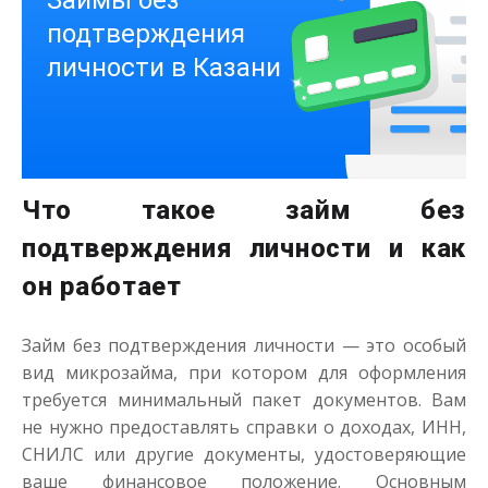
Получить
Что такое займ без
Деньги на здоровье
подтверждения личности и как
он работает
до
50 000
₽
Сумма
от 1
до 21 дня
Срок
Займ без подтверждения личности — это особый
Получить
вид микрозайма, при котором для оформления
требуется минимальный пакет документов. Вам
не нужно предоставлять справки о доходах, ИНН,
СНИЛС или другие документы, удостоверяющие
ваше финансовое положение. Основным