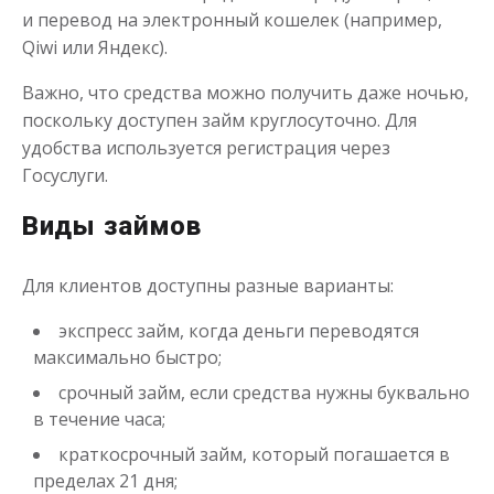
Получить
и перевод на электронный кошелек (например,
Qiwi или Яндекс).
Важно, что средства можно получить даже ночью,
поскольку доступен займ круглосуточно. Для
удобства используется регистрация через
Госуслуги.
Переведём в долг
Виды займов
Для клиентов доступны разные варианты:
до
50 000
₽
Сумма
от 1
до 21 дня
Срок
экспресс займ, когда деньги переводятся
Получить
максимально быстро;
срочный займ, если средства нужны буквально
в течение часа;
краткосрочный займ, который погашается в
пределах 21 дня;