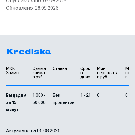
Опубликовано:
03.09.2025
Обновлено:
28.05.2026
МКК 
Сумма 
Ставка
Срок 
Мин. 

Макс.
Займы
займа 
в 
переплата 
пере
в руб.
днях
в руб.
в руб
Выдадим
1 000 -
Без
1 - 21
0
0
за 15
50 000
процентов
минут
Актуально на 06.08.2026