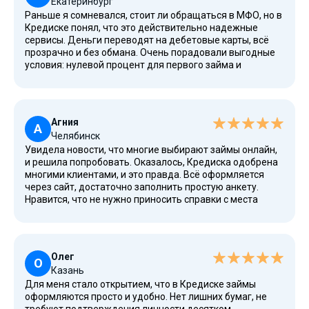
Екатеринбург
скрытых комиссий и с понятными указаниями по оплате.
Раньше я сомневался, стоит ли обращаться в МФО, но в
Кредиске понял, что это действительно надежные
сервисы. Деньги переводят на дебетовые карты, всё
прозрачно и без обмана. Очень порадовали выгодные
условия: нулевой процент для первого займа и
понятный лимит для последующих. Здесь выдают
займы для любого клиента, неважно, чем он
занимается — даже для небольшого бизнеса это выход.
Для меня огромный плюс в том, что всё доступно
Агния
онлайн, а не нужно тратить время на визиты в офис.
А
Челябинск
Увидела новости, что многие выбирают займы онлайн,
и решила попробовать. Оказалось, Кредиска одобрена
многими клиентами, и это правда. Всё оформляется
через сайт, достаточно заполнить простую анкету.
Нравится, что не нужно приносить справки с места
работы или подтверждать уровень дохода. Компания
честно публикует все условия, есть статьи с
пояснениями. Можно делать запросы и получать
быстрые ответы на обращения по телефону или через
Олег
почту.
О
Казань
Для меня стало открытием, что в Кредиске займы
оформляются просто и удобно. Нет лишних бумаг, не