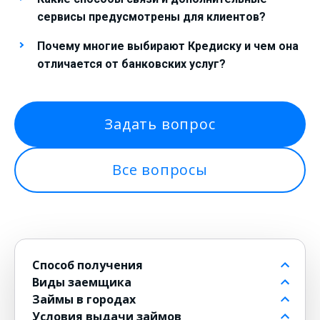
сервисы предусмотрены для клиентов?
Почему многие выбирают Кредиску и чем она
отличается от банковских услуг?
Задать вопрос
Все вопросы
Способ получения
Виды заемщика
На банковский счет
Займы в городах
Через контакт
Пенсионерам до 80 лет
Условия выдачи займов
На карту
Для должников
в Москве