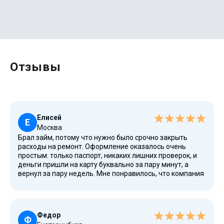
Отзывы
Елисей
Е
Москва
Брал займ, потому что нужно было срочно закрыть
расходы на ремонт. Оформление оказалось очень
простым: только паспорт, никаких лишних проверок, и
деньги пришли на карту буквально за пару минут, а
вернул за пару недель. Мне понравилось, что компания
использует понятные условия и всё доступно для всех
граждан России. Здесь не требуют сложных бумаг, зато
есть честный договор, возможность гибкого погашения
и даже онлайн-заявка в личном кабинете удобная. Для
Федор
меня это однозначно лучшие условия среди МФО — без
Ф