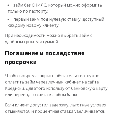
займ без СНИЛС, который можно оформить
только по паспорту;
Деньги до зарплаты
первый займ под нулевую ставку, доступный
каждому новому клиенту.
до
50 000
₽
Сумма
При необходимости можно выбрать займ с
от 1
до 21 дня
Срок
удобным сроком и суммой.
Получить
Погашение и последствия
просрочки
Чтобы вовремя закрыть обязательства, нужно
оплатить займ через личный кабинет на сайте
Кредиски. Для этого используют банковскую карту
или перевод со счета в любом банке.
Если клиент допустил задержку, льготные условия
отменяются, и процентная ставка увеличивается.