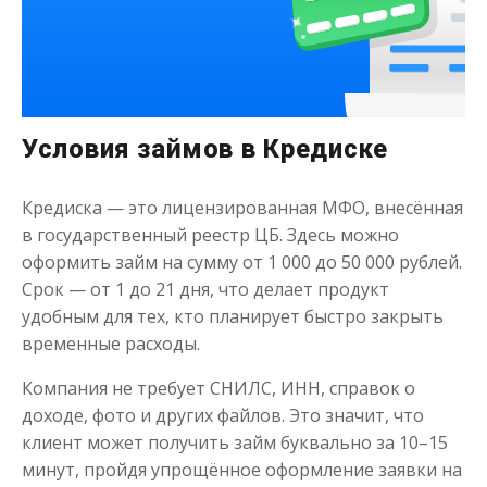
Условия займов в Кредиске
Деньги на здоровье
Кредиска — это лицензированная МФО, внесённая
до
50 000
₽
Сумма
в государственный реестр ЦБ. Здесь можно
от 1
до 21 дня
Срок
оформить займ на сумму от 1 000 до 50 000 рублей.
Срок — от 1 до 21 дня, что делает продукт
Получить
удобным для тех, кто планирует быстро закрыть
временные расходы.
Компания не требует СНИЛС, ИНН, справок о
доходе, фото и других файлов. Это значит, что
клиент может получить займ буквально за 10–15
минут, пройдя упрощённое оформление заявки на