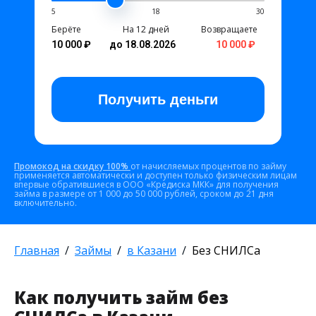
5
18
30
Берёте
На 12 дней
Возвращаете
10 000 ₽
до 18.08.2026
10 000 ₽
Получить
деньги
Промокод на скидку 100%
от начисляемых процентов по займу
применяется автоматически и доступен только физическим лицам
впервые обратившиеся в ООО «Кредиска МКК» для получения
займа в размере от 1 000 до 50 000 рублей, сроком до 21 дня
включительно.
Главная
Займы
в Казани
Без СНИЛСа
Как получить займ без