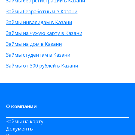
Займы без регистрации в Казани
На виртуальную карту
Без подтверждения личности
25 000 рублей
На зарплатную карту
Без процентов
15 000 рублей
Займы безработным в Казани
По телефону
С высоким одобрением
30 000 рублей
Займы инвалидам в Казани
Через Телеграм
Без залога
8 000 рублей
На Webmoney
Без посредников
500 рублей
Займы на чужую карту в Казани
Через Золотую Корону
Без посещения офиса
20 000 рублей
Займы на дом в Казани
На карту круглосуточно
Без звонков
Через приложение
Займы студентам в Казани
На карту Моментум
Займы от 300 рублей в Казани
Не выходя из дома
на Яндекс деньги
На дому срочно
На Сберкнижку
О компании
Займы на карту
Документы