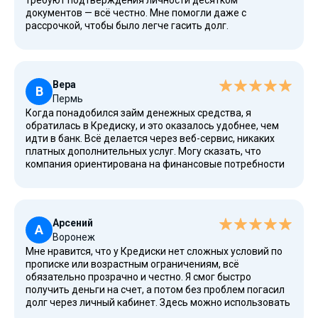
требуют подтверждения личности десятком
документов — всё честно. Мне помогли даже с
рассрочкой, чтобы было легче гасить долг.
Понравилось, что компания имеет высокое доверие и
хороший рейтинг. Займы доступны на разные варианты,
и каждый может подобрать то, что подходит именно
ему. А ещё здесь часто проходят акции, что приятно
Вера
для клиентов, которые берут займ повторно.
В
Пермь
Когда понадобился займ денежных средства, я
обратилась в Кредиску, и это оказалось удобнее, чем
идти в банк. Всё делается через веб-сервис, никаких
платных дополнительных услуг. Могу сказать, что
компания ориентирована на финансовые потребности
простых людей, а не только крупных клиентов.
Доступна даже минимальная сумма в 5 тысяч, и это
позволяет использовать займ как маленький резерв.
Кредиска является тем самым кредитором, который
Арсений
понимает клиентов и предлагает самые понятные
А
Воронеж
условия.
Мне нравится, что у Кредиски нет сложных условий по
прописке или возрастным ограничениям, всё
обязательно прозрачно и честно. Я смог быстро
получить деньги на счет, а потом без проблем погасил
долг через личный кабинет. Здесь можно использовать
калькулятор, чтобы рассчитать сумму, или выбрать