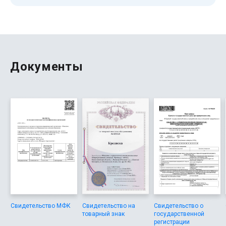
подходящий подбор займа. Важно, что у компании есть
все документы, а значит — это проверенный и законный
вариант. Для меня это оказалось куда удобнее, чем в
банковском секторе, где много бюрократии.
Документы
Свидетельство МФК
Свидетельство на
Свидетельство о
товарный знак
государственной
регистрации