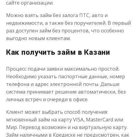
сайте организации.
Моментальный займ
Можно взять займ без залога ПТС, авто и
недвижимости, а также без поручителей. В первый
до
50 000
₽
Сумма
раз доступен займ без процентов, что особенно
от 1
до 21 дня
Срок
выгодно новым клиентам.
Получить
Как получить займ в Казани
Процесс подачи заявки максимально простой.
Необходимо указать паспортные данные, номер
телефона и адрес электронной почты. Дальше
система принимает решение автоматически, без
личных встреч и очереди в офисе.
Одолжим до 30 дней
Клиент может выбрать способ получения:
мгновенный займ на карту VISA, MasterCard или
до
50 000
₽
Сумма
от 1
до 30 дня
Мир. Перевод возможен и на виртуальную карту.
Срок
Займ наличными в Кредиске не предусмотрен, как