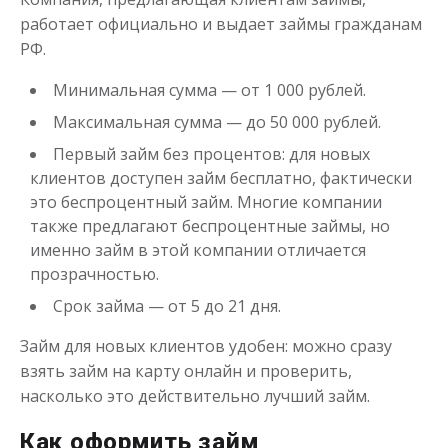
от 1
до 21 дня
Срок
работает официально и выдает займы гражданам
Получить
РФ.
Минимальная сумма — от 1 000 рублей.
Максимальная сумма — до 50 000 рублей.
Первый займ без процентов: для новых
клиентов доступен займ бесплатно, фактически
это беспроцентный займ. Многие компании
также предлагают беспроцентные займы, но
Одолжим до 30 дней
именно займ в этой компании отличается
прозрачностью.
до
50 000
₽
Сумма
Срок займа — от 5 до 21 дня.
от 1
до 30 дня
Срок
Займ для новых клиентов удобен: можно сразу
Получить
взять займ на карту онлайн и проверить,
насколько это действительно лучший займ.
Как оформить займ