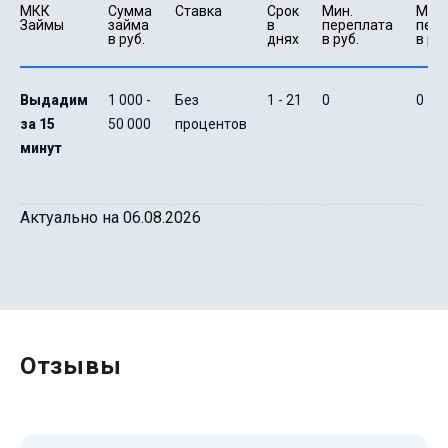
МКК 
Сумма 
Ставка
Срок 
Мин. 

Макс.
Займы
займа 
в 
переплата 
пере
в руб.
днях
в руб.
в руб
Выдадим
1 000 -
Без
1 - 21
0
0
за 15
50 000
процентов
минут
Актуально на 06.08.2026
Отзывы