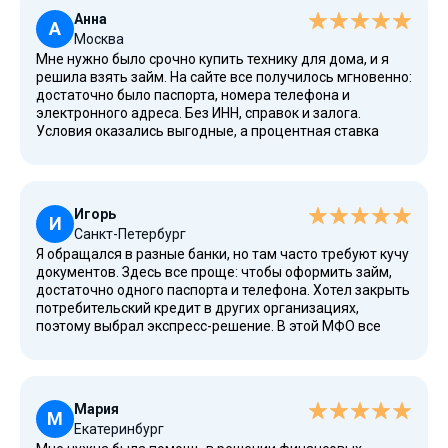
Анна
А
Москва
Мне нужно было срочно купить технику для дома, и я
решила взять займ. На сайте все получилось мгновенно:
достаточно было паспорта, номера телефона и
электронного адреса. Без ИНН, справок и залога.
Условия оказались выгодные, а процентная ставка
низкая для первого займа — фактически бесплатно.
Очень удобно, что все работает круглосуточно и в
режиме онлайн. Для меня это один из лучших сервисов,
где всё продумано для граждан РФ.
Игорь
И
Санкт-Петербург
Я обращался в разные банки, но там часто требуют кучу
документов. Здесь все проще: чтобы оформить займ,
достаточно одного паспорта и телефона. Хотел закрыть
потребительский кредит в других организациях,
поэтому выбрал экспресс-решение. В этой МФО все
официально, организация есть в реестре ЦБ России, и
она действительно предоставляет надежные услуги.
Условия прозрачные: прописаны в договоре, есть
возможности рефинансирования, даже при просрочке
Мария
предложили гибкие варианты погашения.
М
Екатеринбург