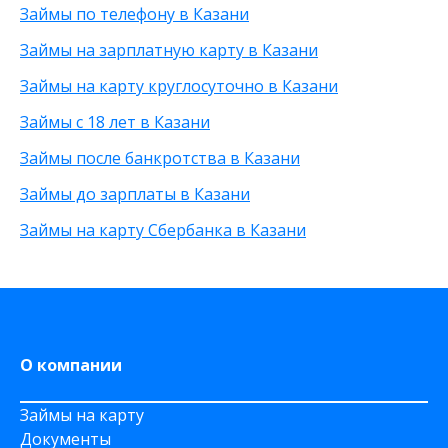
Займы по телефону в Казани
На виртуальную карту
Без подтверждения личности
25 000 рублей
На зарплатную карту
Без процентов
15 000 рублей
Займы на зарплатную карту в Казани
По телефону
С высоким одобрением
30 000 рублей
Займы на карту круглосуточно в Казани
Через Телеграм
Без залога
8 000 рублей
На Webmoney
Без посредников
500 рублей
Займы с 18 лет в Казани
Через Золотую Корону
Без посещения офиса
20 000 рублей
Займы после банкротства в Казани
На карту круглосуточно
Без звонков
Через приложение
Займы до зарплаты в Казани
На карту Моментум
Займы на карту Сбербанка в Казани
Не выходя из дома
на Яндекс деньги
На дому срочно
На Сберкнижку
О компании
Займы на карту
Документы