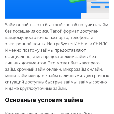
Деньги на здоровье
Займ онлайн — это быстрый способ получить займ
до
50 000
₽
Сумма
без посещения офиса. Такой формат доступен
от 1
до 21 дня
Срок
каждому: достаточно паспорта, телефона и
электронной почты. Не требуется ИНН или СНИЛС.
Получить
Именно поэтому займы предоставляют
официально, и мы предоставляем займы без
лишних документов. Это может быть экспресс-
займ, срочный займ онлайн, микрозайм онлайн,
мини-займ или даже займ наличными. Для срочных
ситуаций доступны быстрые займы, займы срочно
и даже круглосуточные займы.
Моментальный займ
Основные условия займа
до
50 000
₽
Сумма
Компания, предлагающая клиентам займы,