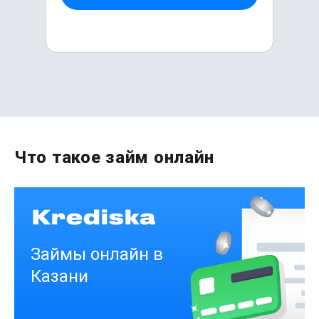
Первый раз без комиссии
Что такое займ онлайн
до
50 000
₽
Сумма
от 1
до 21 дня
Срок
Получить