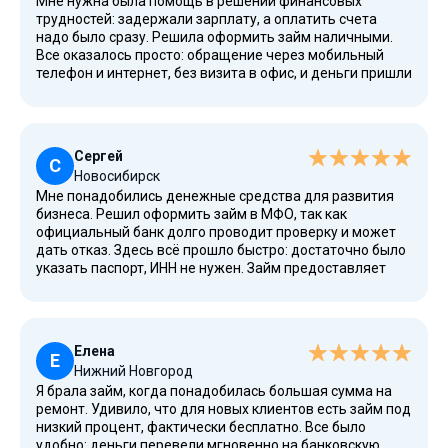
Мне нужна была помощь в решении финансовых
трудностей: задержали зарплату, а оплатить счета
надо было сразу. Решила оформить займ наличными.
Все оказалось просто: обращение через мобильный
телефон и интернет, без визита в офис, и деньги пришли
на банковскую карту. Для пенсионеров и людей с
плохой кредитной историей это отличное решение.
Особенно понравились выгодные предложения, а
также наличие функции продления срока возврата. Мы
Сергей
часто используем такие надежные сервисы, и могу
С
Новосибирск
сказать — это реально работает.
Мне понадобились денежные средства для развития
бизнеса. Решил оформить займ в МФО, так как
официальный банк долго проводит проверку и может
дать отказ. Здесь всё прошло быстро: достаточно было
указать паспорт, ИНН не нужен. Займ предоставляет
компания, у которой высокое место в рейтинге и
новости только положительные. Условия
действительно надежные: все прописано в договоре
займа, понятная система платежей, возможна оплата
Елена
переводом или через систему онлайн-оплаты. Сервис
Е
Нижний Новгород
доступен всем, кто старше 18 лет, что тоже важно.
Я брала займ, когда понадобилась большая сумма на
ремонт. Удивило, что для новых клиентов есть займ под
низкий процент, фактически бесплатно. Все было
удобно: деньги перевели мгновенно на банковскую