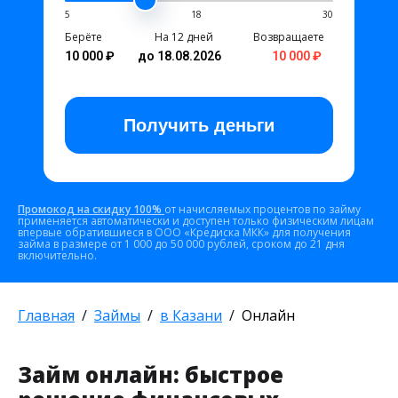
5
18
30
Берёте
На 12 дней
Возвращаете
10 000 ₽
до 18.08.2026
10 000 ₽
Получить
деньги
Промокод на скидку 100%
от начисляемых процентов по займу
применяется автоматически и доступен только физическим лицам
впервые обратившиеся в ООО «Кредиска МКК» для получения
займа в размере от 1 000 до 50 000 рублей, сроком до 21 дня
включительно.
Главная
Займы
в Казани
Онлайн
Займ онлайн: быстрое