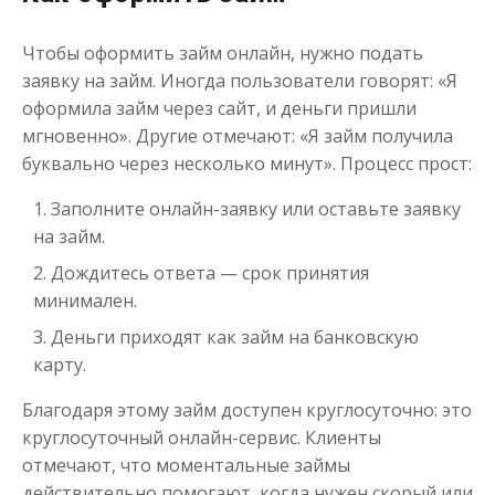
Чтобы оформить займ онлайн, нужно подать
заявку на займ. Иногда пользователи говорят: «Я
оформила займ через сайт, и деньги пришли
Переведём в долг
мгновенно». Другие отмечают: «Я займ получила
буквально через несколько минут». Процесс прост:
до
50 000
₽
Сумма
от 1
до 21 дня
Заполните онлайн-заявку или оставьте заявку
Срок
на займ.
Получить
Дождитесь ответа — срок принятия
минимален.
Деньги приходят как займ на банковскую
карту.
Благодаря этому займ доступен круглосуточно: это
круглосуточный онлайн-сервис. Клиенты
Деньги до зарплаты
отмечают, что моментальные займы
действительно помогают, когда нужен скорый или