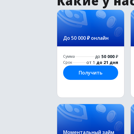
Какие у на
До 50 000 ₽ онлайн
до
50 000
₽
Сумма
от 1
до 21 дня
Срок
Получить
Моментальный займ