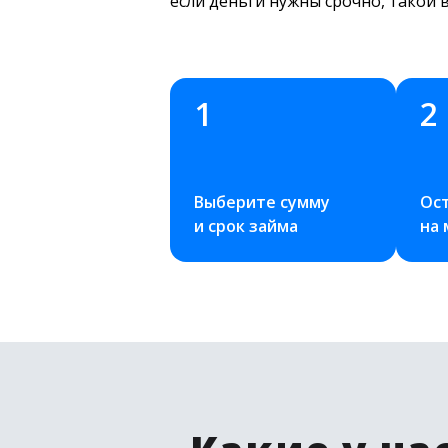
если деньги нужны срочно, такой 
1
2
Выберите сумму 
Ост
и срок займа
на