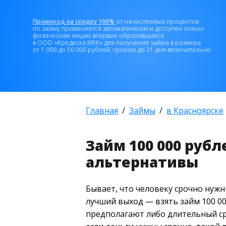
Промокод на скидку 100%
от начисляемых процентов
по займу применяется автоматически и доступен только
физическим лицам впервые обратившиеся
в ООО «Кредиска МКК» для получения займа в размере
от 1 000 до 50 000 рублей, сроком до 21 дня включительно.
Главная
Займы
в Красноярске
Займ 100 000 рубл
альтернативы
Бывает, что человеку срочно нужн
лучший выход — взять займ 100 00
предполагают либо длительный сро