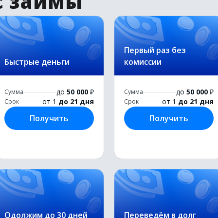
с займы
Первый раз без
Быстрые деньги
комиссии
до
50 000
₽
до
50 000
₽
Сумма
Сумма
от 1
до 21 дня
от 1
до 21 дня
Срок
Срок
Получить
Получить
Одолжим до 30 дней
Переведём в долг