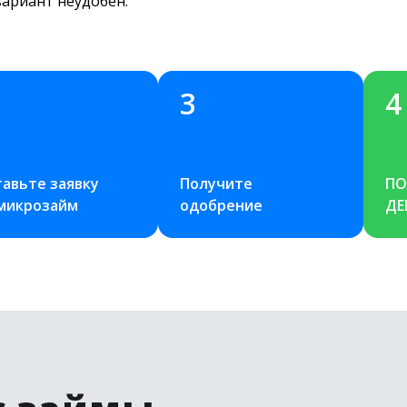
вариант неудобен.
3
4
авьте заявку 
Получите 
ПО
 микрозайм
одобрение
ДЕ