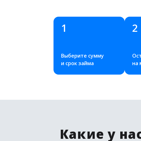
1
2
Выберите сумму 
Ост
и срок займа
на
Какие у на