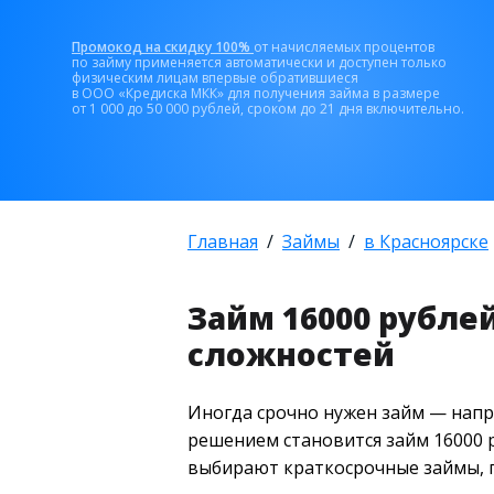
Промокод на скидку 100%
от начисляемых процентов
по займу применяется автоматически и доступен только
физическим лицам впервые обратившиеся
в ООО «Кредиска МКК» для получения займа в размере
от 1 000 до 50 000 рублей, сроком до 21 дня включительно.
Главная
Займы
в Красноярске
Займ 16000 рубле
сложностей
Иногда срочно нужен займ — напр
решением становится займ 16000 р
выбирают краткосрочные займы, п