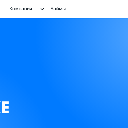
Компания
Займы
Е