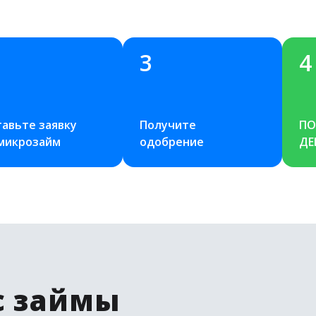
3
4
авьте заявку 
Получите 
ПО
 микрозайм
одобрение
ДЕ
с займы