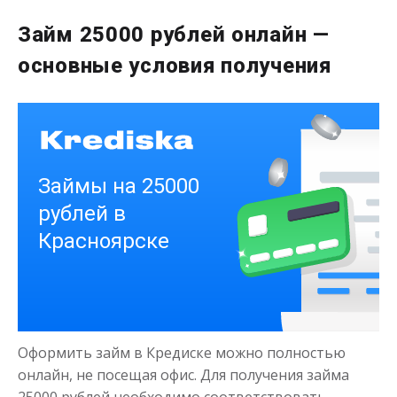
до
50 000
₽
Сумма
от 1
до 21 дня
Срок
Займ 25000 рублей онлайн —
Получить
основные условия получения
Деньги на здоровье
до
50 000
₽
Сумма
от 1
до 21 дня
Срок
Получить
Оформить займ в Кредиске можно полностью
онлайн, не посещая офис. Для получения займа