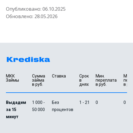
Опубликовано:
06.10.2025
Обновлено:
28.05.2026
МКК 
Сумма 
Ставка
Срок 
Мин. 

Макс.
Займы
займа 
в 
переплата 
пере
в руб.
днях
в руб.
в руб
Выдадим
1 000 -
Без
1 - 21
0
0
за 15
50 000
процентов
минут