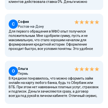
клиентов действовала ставка 0%. Деньги можно
получить практически в любой момент. В этот раз взял
25000 рублей на 21 день, верну досрочно — за это нет
штрафов!
София
С
Ростов-на-Дону
Для первого обращения в МФО опыт получился
положительным. Мне одобрили сумму, пусть и не
максимальную, что стало хорошим началом для
формирования кредитной истории. Оформление
проходит быстро, все условия понятны. Это удобное
решение, когда нужны деньги срочно. Получила 25000
рублей под 0%, вернула в срок без переплат. Спасибо!
Ольга
О
Пермь
В Кредиске понравилось, что можно оформить займ
онлайн на карту любого банка, будь то Сбербанк или
ВТБ. При этом нет навязанных платных услуг, страховок
и подписок. Деньги зачисляются сразу, а договор
всегда под рукой в личном кабинете. Отличный сервис,
где дают в долг даже безработным.