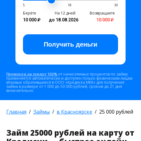
5
18
30
Берёте
На 12 дней
Возвращаете
10 000 ₽
до 18.08.2026
10 000 ₽
Получить
деньги
Промокод на скидку 100%
от начисляемых процентов по займу
применяется автоматически и доступен только физическим лицам
впервые обратившиеся в ООО «Кредиска МКК» для получения
займа в размере от 1 000 до 50 000 рублей, сроком до 21 дня
включительно.
Главная
Займы
в Красноярске
25 000 рублей
Займ 25000 рублей на карту от