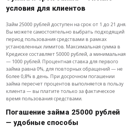
Получить
условия для клиентов
Займ 25000 рублей доступен на срок от 1 до 21 дня.
Вы можете самостоятельно выбрать подходящий
период пользования средствами в рамках
установленных лимитов. Максимальная сумма в
Кредиске составляет 50000 рублей, а минимальная
Займы круглосуточно с любой
— 1000 рублей. Процентная ставка для первого
кредитной историей
займа равна 0%, для повторных обращений — не
более 0,8% в день. При досрочном погашении
займа пересчет процентов выполняется в пользу
до
50 000
₽
Сумма
от 1
до 21 дня
Срок
клиента — вы платите только за фактическое
время пользования средствами.
Получить
Погашение займа 25000 рублей
— удобные способы