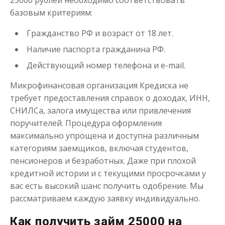
25000 рублей необходимо соответствовать
базовым критериям:
Гражданство РФ и возраст от 18 лет.
Наличие паспорта гражданина РФ.
Моментальный займ
Действующий номер телефона и e-mail.
Микрофинансовая организация Кредиска не
до
50 000
₽
Сумма
требует предоставления справок о доходах, ИНН,
от 1
до 21 дня
Срок
СНИЛСа, залога имущества или привлечения
Получить
поручителей. Процедура оформления
максимально упрощена и доступна различным
категориям заемщиков, включая студентов,
пенсионеров и безработных. Даже при плохой
кредитной истории и с текущими просрочками у
вас есть высокий шанс получить одобрение. Мы
рассматриваем каждую заявку индивидуально.
Как получить займ 25000 на
Одолжим до 30 дней