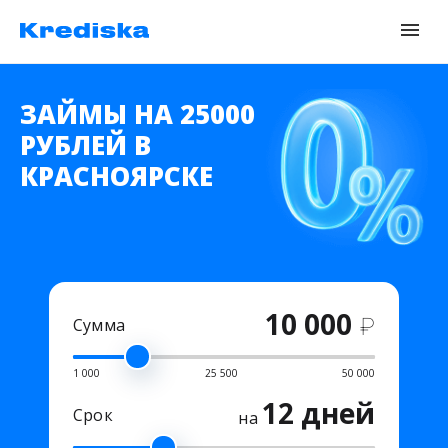
ЗАЙМЫ НА 25000
РУБЛЕЙ В
КРАСНОЯРСКЕ
10 000
₽
Сумма
1 000
25 500
50 000
12 дней
Срок
на