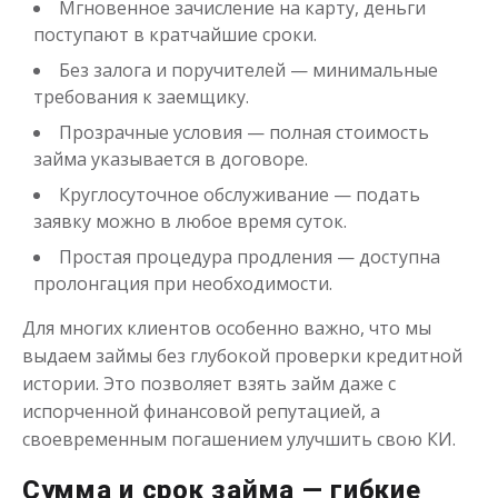
Мгновенное зачисление на карту, деньги
поступают в кратчайшие сроки.
Займ на карту онлайн
Без залога и поручителей — минимальные
требования к заемщику.
до
50 000
₽
Сумма
Прозрачные условия — полная стоимость
от 1
до 21 дня
Срок
займа указывается в договоре.
Получить
Круглосуточное обслуживание — подать
заявку можно в любое время суток.
Простая процедура продления — доступна
пролонгация при необходимости.
Для многих клиентов особенно важно, что мы
выдаем займы без глубокой проверки кредитной
истории. Это позволяет взять займ даже с
Займ 25 000 рублей
испорченной финансовой репутацией, а
своевременным погашением улучшить свою КИ.
до
50 000
₽
Сумма
от 1
до 21 дня
Сумма и срок займа — гибкие
Срок