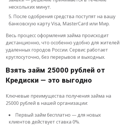
нескольких минут.
После одобрения средства поступят на вашу
банковскую карту Visa, MasterCard или Мир.
Весь процесс оформления займа происходит
дистанционно, что особенно удобно для жителей
Деньги до зарплаты
удаленных городов России. Сервис работает
круглосуточно, без перерывов и выходных.
до
50 000
₽
Сумма
Взять займ 25000 рублей от
от 1
до 21 дня
Срок
Кредиски — это выгодно
Получить
Ключевые преимущества получения займа на
25000 рублей в нашей организации:
Первый займ бесплатно — для новых
клиентов действует ставка 0%.