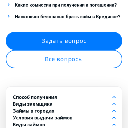
Какие комиссии при получении и погашении?
Насколько безопасно брать займ в Кредиске?
Задать вопрос
Все вопросы
Способ получения
Виды заемщика
На банковский счет
Займы в городах
Через контакт
Пенсионерам до 80 лет
Условия выдачи займов
На карту
Для должников
в Москве
Виды займов
на Киви
Безработным
в Санкт-Петербурге
Бесплатные