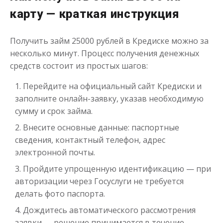
карту — краткая инструкция
до
50 000
₽
Сумма
от 1
до 30 дня
Срок
Получить займ 25000 рублей в Кредиске можно за
Получить
несколько минут. Процесс получения денежных
средств состоит из простых шагов:
Перейдите на официальный сайт Кредиски и
заполните онлайн-заявку, указав необходимую
сумму и срок займа.
Внесите основные данные: паспортные
сведения, контактный телефон, адрес
Переведём в долг
электронной почты.
Пройдите упрощенную идентификацию — при
авторизации через Госуслуги не требуется
до
50 000
₽
Сумма
от 1
до 21 дня
делать фото паспорта.
Срок
Получить
Дождитесь автоматического рассмотрения
заявки — решение принимается в течение