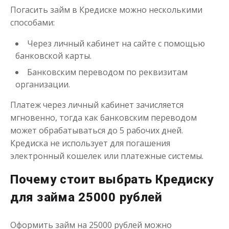
Погасить займ в Кредиске можно несколькими
способами:
Через личный кабинет на сайте с помощью
Займ без отказа
банковской карты.
Банковским переводом по реквизитам
до
50 000
₽
Сумма
организации.
от 1
до 21 дня
Срок
Получить
Платеж через личный кабинет зачисляется
мгновенно, тогда как банковским переводом
может обрабатываться до 5 рабочих дней.
Кредиска не использует для погашения
электронный кошелек или платежные системы.
Почему стоит выбрать Кредиску
для займа 25000 рублей
Оформить займ на 25000 рублей можно