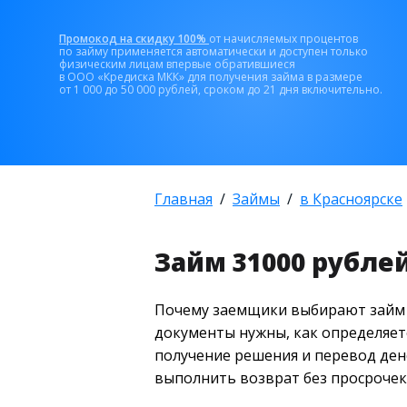
Промокод на скидку 100%
от начисляемых процентов
по займу применяется автоматически и доступен только
физическим лицам впервые обратившиеся
в ООО «Кредиска МКК» для получения займа в размере
от 1 000 до 50 000 рублей, сроком до 21 дня включительно.
Главная
Займы
в Красноярске
Займ 31000 рубле
Почему заемщики выбирают займ на
документы нужны, как определяет
получение решения и перевод дене
выполнить возврат без просрочек