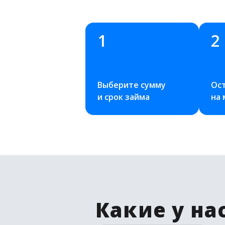
1
2
Выберите сумму 
Ост
и срок займа
на
Какие у на