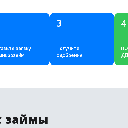
3
4
авьте заявку 
Получите 
ПО
 микрозайм
одобрение
ДЕ
с займы