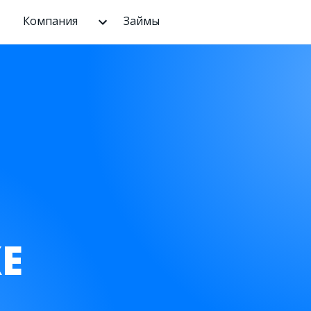
Компания
Займы
Е