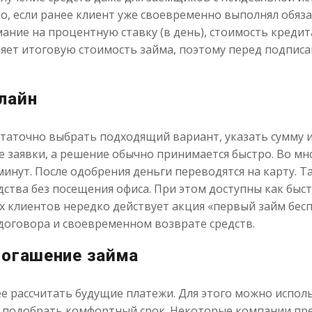
, если ранее клиент уже своевременно выполнял обяза
ние на процентную ставку (в день), стоимость кредит
ляет итоговую стоимость займа, поэтому перед подпис
лайн
таточно выбрать подходящий вариант, указать сумму и 
 заявки, а решение обычно принимается быстро. Во мно
минут. После одобрения деньги переводятся на карту. Та
дства без посещения офиса. При этом доступны как быст
х клиентов нередко действует акция «первый займ бесп
договора и своевременном возврате средств.
погашение займа
 рассчитать будущие платежи. Для этого можно испол
 подобрать комфортный срок. Некоторые компании пре