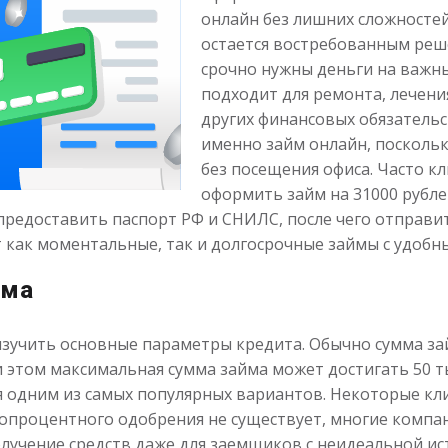
онлайн без лишних сложностей
остается востребованным реш
срочно нужны деньги на важны
подходит для ремонта, лечени
других финансовых обязатель
именно займ онлайн, посколь
без посещения офиса. Часто к
оформить займ на 31000 рубле
редоставить паспорт РФ и СНИЛС, после чего отправит
как моментальные, так и долгосрочные займы с удобн
йма
 изучить основные параметры кредита. Обычно сумма за
 этом максимальная сумма займа может достигать 50 тыс
ся одним из самых популярных вариантов. Некоторые кл
стопроцентного одобрения не существует, многие комп
лучение средств даже для заемщиков с неидеальной ис