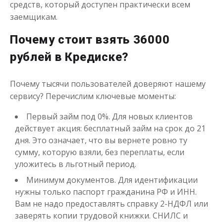
средств, который доступен практически всем
заемщикам.
Моментальный займ
Почему стоит взять 36000
рублей в Кредиске?
до
50 000
₽
Сумма
от 1
до 21 дня
Срок
Почему тысячи пользователей доверяют нашему
Получить
сервису? Перечислим ключевые моменты:
Первый займ под 0%. Для новых клиентов
действует акция: бесплатный займ на срок до 21
дня. Это означает, что вы вернете ровно ту
сумму, которую взяли, без переплаты, если
уложитесь в льготный период.
Минимум документов. Для идентификации
нужны только паспорт гражданина РФ и ИНН.
Одолжим до 30 дней
Вам не надо предоставлять справку 2-НДФЛ или
заверять копии трудовой книжки. СНИЛС и