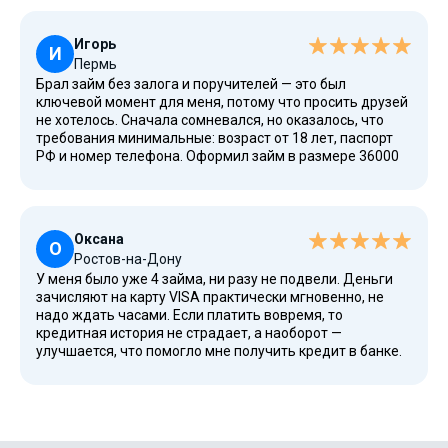
переводом по реквизитам, если карта вдруг не
работает.
Игорь
И
Пермь
Брал займ без залога и поручителей — это был
ключевой момент для меня, потому что просить друзей
не хотелось. Сначала сомневался, но оказалось, что
требования минимальные: возраст от 18 лет, паспорт
РФ и номер телефона. Оформил займ в размере 36000
рублей на лечение зубов. В мобильном приложении
есть удобный калькулятор, сразу видно, сколько
переплачиваешь при просрочке. Пока справляюсь без
штрафов и вовремя закрываю все платежи.
Оксана
О
Ростов-на-Дону
У меня было уже 4 займа, ни разу не подвели. Деньги
зачисляют на карту VISA практически мгновенно, не
надо ждать часами. Если платить вовремя, то
кредитная история не страдает, а наоборот —
улучшается, что помогло мне получить кредит в банке.
Один раз опоздала на 2 дня, но выплата всё равно
прошла, а отношения с компанией я сохранила.
Бесплатный займ действует только в первый раз, потом
до 0,8% в день — честно и без скрытых комиссий, о чем
предупреждают сразу.