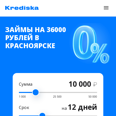
ЗАЙМЫ НА 36000
РУБЛЕЙ В
КРАСНОЯРСКЕ
10 000
₽
Сумма
1 000
25 500
50 000
12 дней
Срок
на