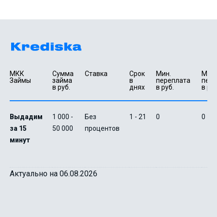
МКК 
Сумма 
Ставка
Срок 
Мин. 

Макс.
Займы
займа 
в 
переплата 
пере
в руб.
днях
в руб.
в руб
Выдадим
1 000 -
Без
1 - 21
0
0
за 15
50 000
процентов
минут
Актуально на 06.08.2026