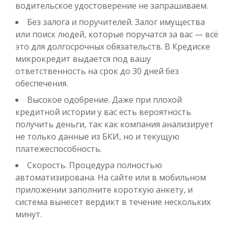
до
50 000
₽
Сумма
водительское удостоверение не запрашиваем.
от 1
до 30 дня
Срок
Без залога и поручителей. Залог имущества
Получить
или поиск людей, которые поручатся за вас — всё
это для долгосрочных обязательств. В Кредиске
микрокредит выдается под вашу
ответственность на срок до 30 дней без
обеспечения.
Высокое одобрение. Даже при плохой
кредитной истории у вас есть вероятность
получить деньги, так как компания анализирует
Переведём в долг
не только данные из БКИ, но и текущую
платежеспособность.
до
50 000
₽
Сумма
Скорость. Процедура полностью
от 1
до 21 дня
Срок
автоматизирована. На сайте или в мобильном
приложении заполните короткую анкету, и
Получить
система вынесет вердикт в течение нескольких
минут.