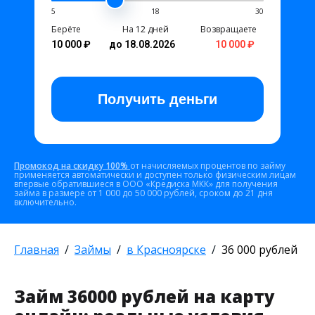
5
18
30
Берёте
На 12 дней
Возвращаете
10 000 ₽
до 18.08.2026
10 000 ₽
Получить
деньги
Промокод на скидку 100%
от начисляемых процентов по займу
применяется автоматически и доступен только физическим лицам
впервые обратившиеся в ООО «Кредиска МКК» для получения
займа в размере от 1 000 до 50 000 рублей, сроком до 21 дня
включительно.
Главная
Займы
в Красноярске
36 000 рублей
Займ 36000 рублей на карту