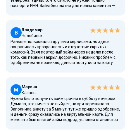
телефона. Удивило, что СНИЛС не нужен, только
паспорт и ИНН. Займ бесплатно для новых клиентов —
реальная акция, ничего не переплатила, вернула ровно
сумму займа в срок. Удобно, что перевод пришел на
карту Мир, а не пришлось открывать электронный
кошелек.
Владимир
В
Челябинск
Раньше пользовался другими сервисами, но здесь
понравилась прозрачность и отсутствие скрытых
комиссий. Взял повторный займ через неделю после
того, как первый закрыл досрочно. Никаких проблем с
одобрением не возникло, деньги поступили на карту
через пару минут. Главное — не затягивать с возвратом,
иначе аннулируют льготную ставку и начислят
проценты за все дни. Это написано в договоре, читайте
внимательно перед подписанием.
Марина
М
Казань
Нужно было получить займ срочно в субботу вечером.
Думала, что ничего не выйдет, но зря переживала.
Заполнила анкету за 5 минут, тут же пришло одобрение,
и деньги сразу оказались на виртуальной карте. Для
меня это был шестой займ подряд, условия становятся
всё более выгодными при своевременных возвратах.
Отдельное спасибо, что можно платить банковским