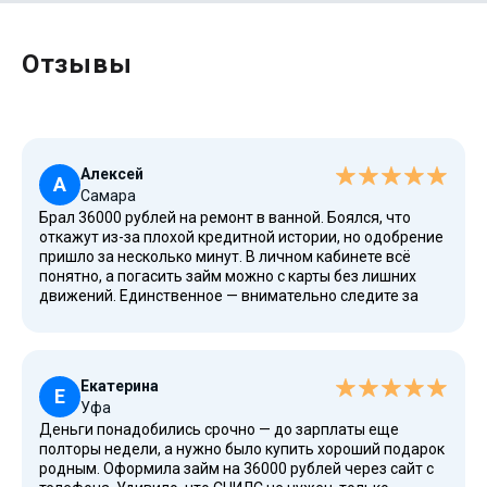
Отзывы
Алексей
А
Самара
Брал 36000 рублей на ремонт в ванной. Боялся, что
откажут из-за плохой кредитной истории, но одобрение
пришло за несколько минут. В личном кабинете всё
понятно, а погасить займ можно с карты без лишних
движений. Единственное — внимательно следите за
сроком, чтобы потом не начислялись проценты по
ставке по умолчанию. В следующий раз тоже обращусь
сюда, потому что не люблю ходить по офисам и
собирать справки.
Екатерина
Е
Уфа
Деньги понадобились срочно — до зарплаты еще
полторы недели, а нужно было купить хороший подарок
родным. Оформила займ на 36000 рублей через сайт с