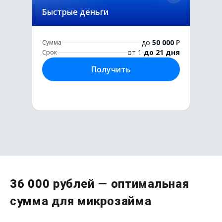
Быстрые деньги
до
50 000
₽
Сумма
от 1
до 21 дня
Срок
Получить
Первый раз без комиссии
36 000 рублей — оптимальная
до
50 000
₽
сумма для микрозайма
Сумма
от 1
до 21 дня
Срок