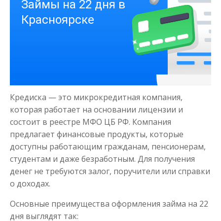
Деньги на здоровье
Кредиска — это микрокредитная компания,
до
50 000
₽
Сумма
которая работает на основании лицензии и
от 1
до 21 дня
Срок
состоит в реестре МФО ЦБ РФ. Компания
предлагает финансовые продукты, которые
Получить
доступны работающим гражданам, пенсионерам,
студентам и даже безработным. Для получения
денег не требуются залог, поручители или справки
о доходах.
Основные преимущества оформления займа на 22
дня выглядят так: