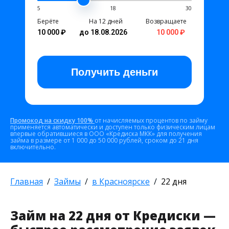
5
18
30
Берёте
На 12 дней
Возвращаете
10 000 ₽
до 18.08.2026
10 000 ₽
Получить
деньги
Промокод на скидку 100%
от начисляемых процентов по займу
применяется автоматически и доступен только физическим лицам
впервые обратившиеся в ООО «Кредиска МКК» для получения
займа в размере от 1 000 до 50 000 рублей, сроком до 21 дня
включительно.
Главная
Займы
в Красноярске
22 дня
Займ на 22 дня от Кредиски —