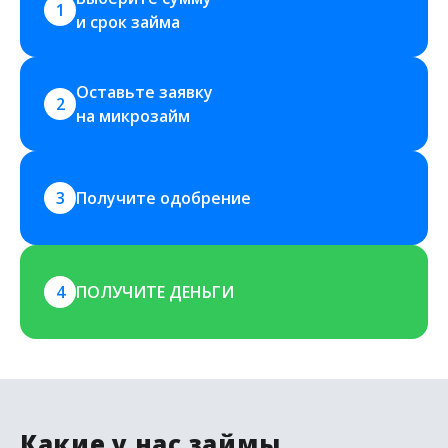
1
и срок займа
Оставьте заявку 
2
на микрозайм
3
Получите одобрение
4
ПОЛУЧИТЕ ДЕНЬГИ
Какие у нас займы