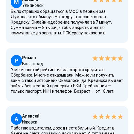
М
Ульяновск
Было страшно обращаться в МФО в первый раз.
Думала, что обманут. Но подруга посоветовала
Кредиску. Онлайн-одобрение получила за 7 минут.
Сумма займа — 8 тысяч, чтобы закрыть долг по
коммуналке до зарплаты. ПСК сразу показана в
договоре, никаких сюрпризов. Платила через сайт с
карты — мгновенно списалось. Всё понятно и просто.
Теперь для меня это проверенный вариант.
Роман
Р
Волгоград
У меня плохой рейтинг из-за старого кредита в
Сбербанке. Многие отказывали. Можно ли получить
займ с такой историей? Оказалось, да. Кредиска выдает
займы без жесткой проверки в БКИ. Требования —
только паспорт, ИНН и телефон. Возраст — от 18 лет.
Взял 30 тысяч на ремонт авто. Погашение растянул на
22 дня. Бесплатно не получилось (второй займ уже
платный), но проценты адекватные. И главное — всё без
нервов.
Алексей
А
Ижевск
Работаю водителем, доход нестабильный. Кредит в
банке не дают, справок о доходах нет. А тут займ на