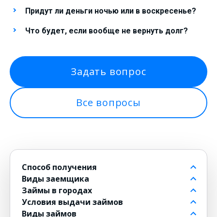
Придут ли деньги ночью или в воскресенье?
Что будет, если вообще не вернуть долг?
Задать вопрос
Все вопросы
Способ получения
Виды заемщика
На банковский счет
Займы в городах
Через контакт
Пенсионерам до 80 лет
Условия выдачи займов
На карту
Для должников
в Москве
Виды займов
на Киви
Безработным
в Санкт-Петербурге
Бесплатные