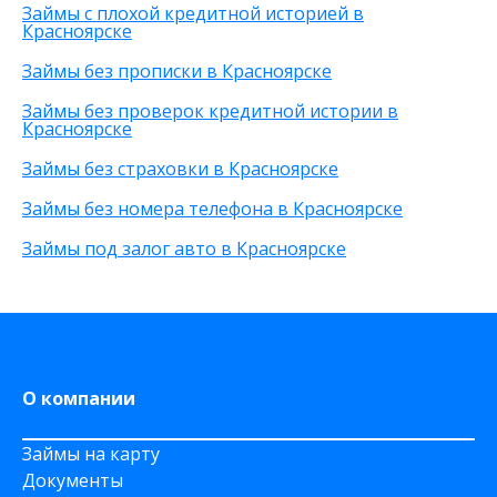
На зарплатную карту
Без процентов
15 000 рублей
Займы с плохой кредитной историей в
По телефону
С высоким одобрением
30 000 рублей
Красноярске
Через Телеграм
Без залога
8 000 рублей
Займы без прописки в Красноярске
На Webmoney
Без посредников
500 рублей
Через Золотую Корону
Без посещения офиса
20 000 рублей
Займы без проверок кредитной истории в
Красноярске
На карту круглосуточно
Без звонков
Через приложение
Займы без страховки в Красноярске
На карту Моментум
Займы без номера телефона в Красноярске
Не выходя из дома
на Яндекс деньги
Займы под залог авто в Красноярске
На дому срочно
На Сберкнижку
О компании
Займы на карту
Документы