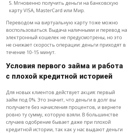
Мгновенно получить деньги на банковскую
карту VISA, MasterCard или Мир.
Деньги до зарплаты
Переводом на виртуальную карту тоже можно
воспользоваться. Выдача наличными и перевод на
электронный кошелек не предусмотрены, но это
до
50 000
₽
Сумма
не снижает скорость операции: деньги приходят в
от 1
до 21 дня
Срок
течение 10-15 минут.
Получить
Условия первого займа и работа
с плохой кредитной историей
Для новых клиентов действует акция: первый
займ под 0%. Это значит, что деньги в долг вы
получаете без начисления процентов, и вернете
ровно ту сумму, которую взяли. В большинстве
случаев одобрение бывает даже при плохой
кредитной истории, так как у нас выдают деньги