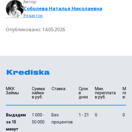
Автор:
Соболева Наталья Николаевна
Редактор
Опубликовано:
14.05.2026
МКК 
Сумма 
Ставка
Срок 
Мин. 

Макс.
Займы
займа 
в 
переплата 
пере
в руб.
днях
в руб.
в руб
Выдадим
1 000 -
Без
1 - 21
0
0
за 15
50 000
процентов
минут