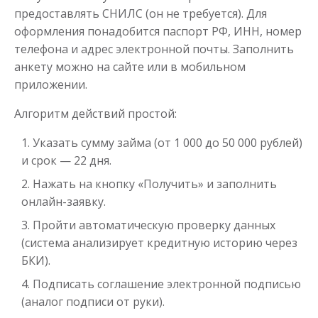
Получить
предоставлять СНИЛС (он не требуется). Для
оформления понадобится паспорт РФ, ИНН, номер
телефона и адрес электронной почты. Заполнить
анкету можно на сайте или в мобильном
приложении.
Алгоритм действий простой:
Указать сумму займа (от 1 000 до 50 000 рублей)
Переведём в долг
и срок — 22 дня.
Нажать на кнопку «Получить» и заполнить
до
50 000
₽
Сумма
онлайн-заявку.
от 1
до 21 дня
Срок
Пройти автоматическую проверку данных
Получить
(система анализирует кредитную историю через
БКИ).
Подписать соглашение электронной подписью
(аналог подписи от руки).