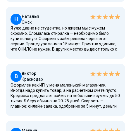
за 10 минут. Живу на съемной квартире, залога и
поручителей не просили — это огромный плюс.
Наталья
Н
Омск
Я уже давно не студентка, но живем мы с мужем
скромно. Сломалась стиралка — необходимо было
купить новую. Оформить займ решила через этот
сервис. Процедура заняла 15 минут. Приятно удивило,
что СНИЛС не нужен. В других местах выдают только с
кучей справок, а здесь взяла легко и без процентов как
новый клиент. Через личный кабинет сразу увидела
график платежей. Погасила досрочно — без штрафов.
Виктор
В
Краснодар
Оформлен как ИП, у меня маленький магазинчик.
Иногда надо купить товар, а на расчетном счете пусто.
Кредиска предлагает займы на небольшие суммы до 50
тысяч. Я беру обычно на 20-25 дней. Скорость —
главное: онлайн-заявка, одобрение за 5 минут, деньги
на виртуальную карту ВТБ (но подходит и обычная). Ни
разу не подвели. Процентная ставка по стандарту 0,8%
в день — честно, без скрытых комиссий. Продление
тоже есть, если вдруг не успеваю.
Марина