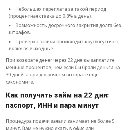
Моментальный займ
Небольшая переплата за такой период
(процентная ставка до 0,8% в день).
до
50 000
₽
Возможность досрочного закрытия долга без
Сумма
от 1
до 21 дня
Срок
штрафов.
Получить
Проверка заявки происходит круглосуточно,
включая выходные.
При возврате денег через 22 дня вы заплатите
меньше процентов, чем если бы брали деньги на
30 дней, а при досрочном возврате еще
сэкономите.
Как получить займ на 22 дня:
Одолжим до 30 дней
паспорт, ИНН и пара минут
до
50 000
₽
Сумма
Процедура подачи заявки занимает не более 5
от 1
до 30 дня
Срок
минут. Вам не нужно ехать в офис или