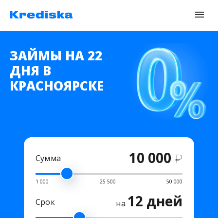
ЗАЙМЫ НА 22
ДНЯ В
КРАСНОЯРСКЕ
10 000
₽
Сумма
1 000
25 500
50 000
12 дней
Срок
на