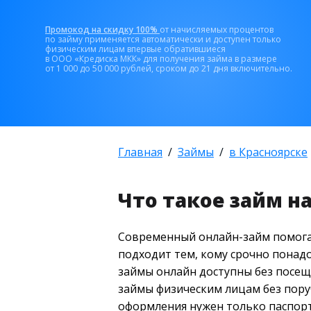
Промокод на скидку 100%
от начисляемых процентов
по займу применяется автоматически и доступен только
физическим лицам впервые обратившиеся
в ООО «Кредиска МКК» для получения займа в размере
от 1 000 до 50 000 рублей, сроком до 21 дня включительно.
Главная
Займы
в Красноярске
Что такое займ на
Современный онлайн-займ помога
подходит тем, кому срочно понадо
займы онлайн доступны без посещ
займы физическим лицам без поруч
оформления нужен только паспорт