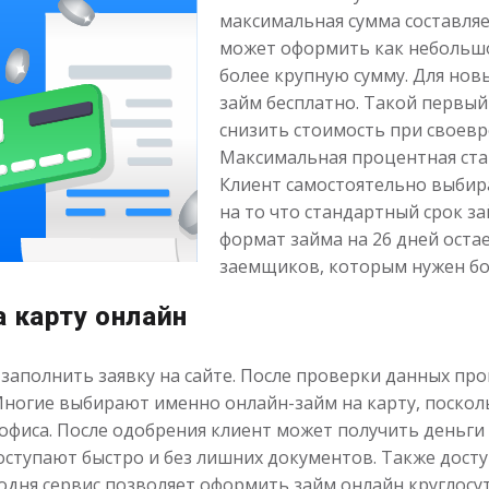
максимальная сумма составляе
может оформить как небольшо
более крупную сумму. Для нов
займ бесплатно. Такой первый
снизить стоимость при своевр
Максимальная процентная став
Клиент самостоятельно выбира
на то что стандартный срок зай
формат займа на 26 дней оста
заемщиков, которым нужен бо
а карту онлайн
заполнить заявку на сайте. После проверки данных про
Многие выбирают именно онлайн-займ на карту, поскол
офиса. После одобрения клиент может получить деньги н
оступают быстро и без лишних документов. Также дост
годня сервис позволяет оформить займ онлайн круглосу