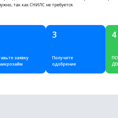
жно, так как СНИЛС не требуется.
3
4
авьте заявку 
Получите 
ПО
 микрозайм
одобрение
ДЕ