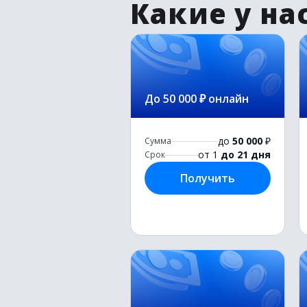
Какие у на
До 50 000 ₽ онлайн
до
50 000
₽
Сумма
от 1
до 21 дня
Срок
Получить