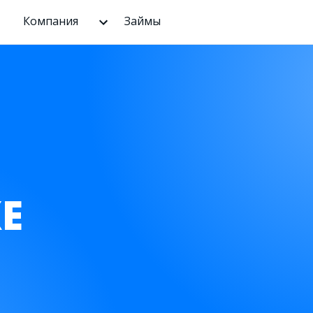
Компания
Займы
Е