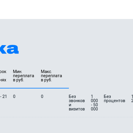
рок 
Мин. 

Макс.

переплата 
переплата 
нях
в руб.
в руб.
 - 21
0
0
Без
1
Без
1
звонков
000
процентов
и
- 50
визитов
000