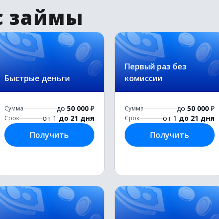
с займы
Первый раз без
Быстрые деньги
комиссии
до
50 000
₽
до
50 000
₽
Сумма
Сумма
от 1
до 21 дня
от 1
до 21 дня
Срок
Срок
Получить
Получить