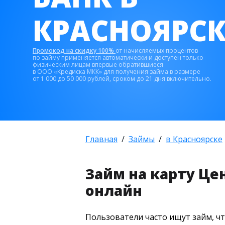
КРАСНОЯРСК
Промокод на скидку 100%
от начисляемых процентов
по займу применяется автоматически и доступен только
физическим лицам впервые обратившиеся
в ООО «Кредиска МКК» для получения займа в размере
от 1 000 до 50 000 рублей, сроком до 21 дня включительно.
Главная
Займы
в Красноярске
Займ на карту Це
онлайн
Пользователи часто ищут займ, ч