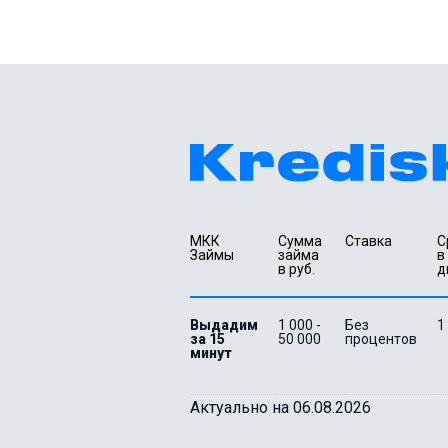
МКК 
Сумма 
Ставка
С
Займы
займа 
в 
в руб.
д
Выдадим
1 000 -
Без
1
за 15
50 000
процентов
минут
Актуально на 06.08.2026