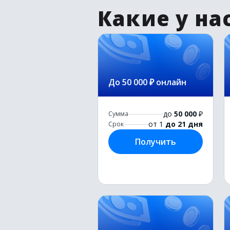
Какие у на
До 50 000 ₽ онлайн
до
50 000
₽
Сумма
от 1
до 21 дня
Срок
Получить