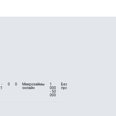
 -
0
0
Микрозаймы
1
Без
3 -
0
0
Быс
21
онлайн
000
процентов
21
зай
- 50
на к
000