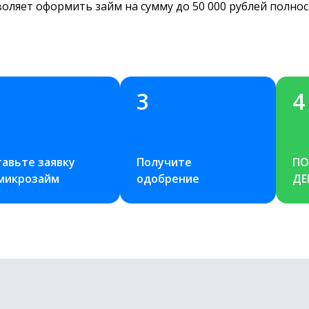
воляет оформить займ на сумму до 50 000 рублей полн
3
4
авьте заявку 
Получите 
ПО
 микрозайм
одобрение
ДЕ