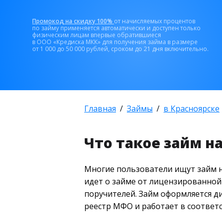
Промокод на скидку 100%
от начисляемых процентов
по займу применяется автоматически и доступен только
физическим лицам впервые обратившиеся
в ООО «Кредиска МКК» для получения займа в размере
от 1 000 до 50 000 рублей, сроком до 21 дня включительно.
Главная
Займы
в Красноярске
Что такое займ на
Многие пользователи ищут займ н
идет о займе от лицензированной
поручителей. Займ оформляется ди
реестр МФО и работает в соответ