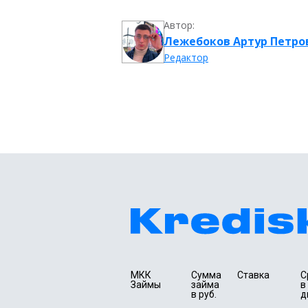
Автор:
Лежебоков Артур Петро
Редактор
МКК 
Сумма 
Ставка
С
Займы
займа 
в 
в руб.
д