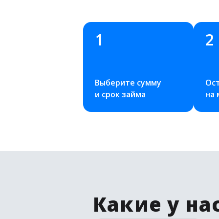
1
2
Выберите сумму 
Ост
и срок займа
на
Какие у на