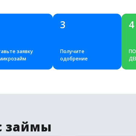
3
4
авьте заявку 
Получите 
ПО
 микрозайм
одобрение
ДЕ
с займы