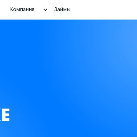
Компания
Займы
Е