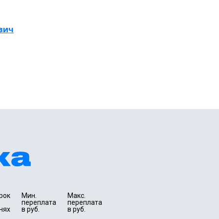
вич
рок 
Мин. 

Макс.

переплата 
переплата 
нях
в руб.
в руб.