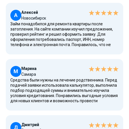
Алексей
А
Новосибирск
Займ понадобился для ремонта квартиры после
затопления. На сайте компании изучил предложения,
проверил рейтинг и решил оформить заявку. Для
оформления потребовались паспорт, ИНН, номер
телефона и электронная почта. Понравилось, что не
нужны справки о доходах и не требуется залог или
помощь поручителей. Деньги поступили мгновенно
после одобрения, а весь процесс занял минимум
времени.
Марина
М
Самара
Средства были нужны на лечение родственника. Перед
подачей заявки использовала калькулятор, выполнила
подбор подходящей суммы и внимательно изучила
условия кредитования. Понравились выгодные условия
для новых клиентов и возможность провести
погашение займа досрочно. Даже при плохой
кредитной истории рассмотрение прошло успешно, а
решение пришло в течение короткого срока.
Дмитрий
Д