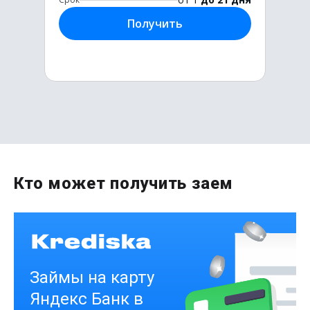
Получить
Первый раз без комиссии
Кто может получить заем
до
50 000
₽
Сумма
от 1
до 21 дня
Срок
Получить