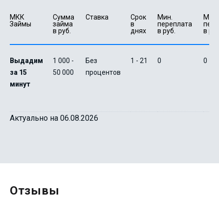
МКК 
Сумма 
Ставка
Срок 
Мин. 

Макс.
Займы
займа 
в 
переплата 
пере
в руб.
днях
в руб.
в руб
Выдадим
1 000 -
Без
1 - 21
0
0
за 15
50 000
процентов
минут
Актуально на 06.08.2026
Отзывы