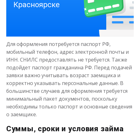
Деньги на здоровье
Для оформления потребуется паспорт РФ,
до
50 000
₽
Сумма
мобильный телефон, адрес электронной почты и
от 1
до 21 дня
Срок
ИНН. СНИЛС предоставлять не требуется. Также
подойдет паспорт гражданина РФ. Перед подачей
Получить
заявки важно учитывать возраст заемщика и
корректно указывать персональные данные. В
большинстве случаев для оформления требуется
минимальный пакет документов, поскольку
необходимы только паспорт и основные сведения
о заемщике.
Суммы, сроки и условия займа
Моментальный займ