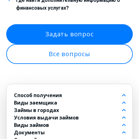
Где найти дополнительную информацию о
финансовых услугах?
Задать вопрос
Все вопросы
Способ получения
Виды заемщика
На банковский счет
Займы в городах
Через контакт
Пенсионерам до 80 лет
Условия выдачи займов
На карту
Для должников
в Москве
Виды займов
на Киви
Безработным
в Санкт-Петербурге
Бесплатные
Документы
на Юмани
Для военнослужащих
в Новосибирске
Без комиссии
Долгосрочные