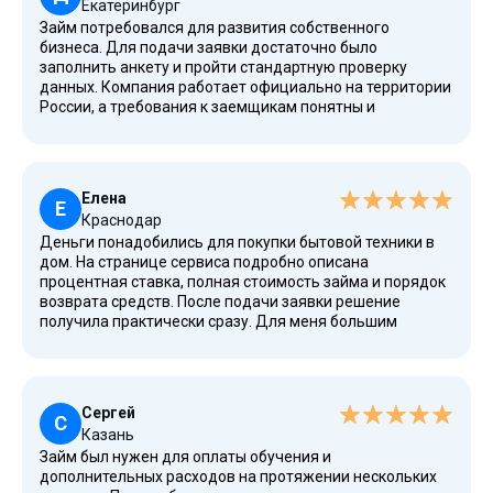
Екатеринбург
Займ потребовался для развития собственного
бизнеса. Для подачи заявки достаточно было
заполнить анкету и пройти стандартную проверку
данных. Компания работает официально на территории
России, а требования к заемщикам понятны и
прозрачны. После одобрения смог использовать
полученные финансовые средства на рабочие цели.
Особенно понравилось отсутствие лишних документов
и возможность получить деньги без посещения офиса.
Елена
Е
Краснодар
Деньги понадобились для покупки бытовой техники в
дом. На странице сервиса подробно описана
процентная ставка, полная стоимость займа и порядок
возврата средств. После подачи заявки решение
получила практически сразу. Для меня большим
плюсом стало то, что оформление доступно
круглосуточно, а контролировать платежи можно через
интернет. Такой удобный формат действительно
экономит время.
Сергей
С
Казань
Займ был нужен для оплаты обучения и
дополнительных расходов на протяжении нескольких