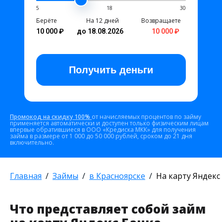
5
18
30
Берёте
На 12 дней
Возвращаете
10 000 ₽
до 18.08.2026
10 000 ₽
Получить
деньги
Промокод на скидку 100%
от начисляемых процентов по займу
применяется автоматически и доступен только физическим лицам
впервые обратившиеся в ООО «Кредиска МКК» для получения
займа в размере от 1 000 до 50 000 рублей, сроком до 21 дня
включительно.
Главная
Займы
в Красноярске
На карту Яндекс
Что представляет собой займ