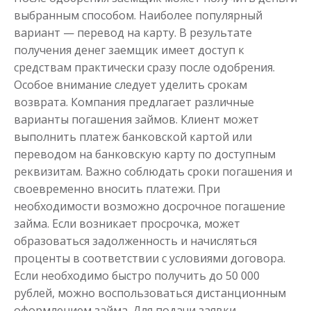
Деньги до зарплаты
выбранным способом. Наиболее популярный
вариант — перевод на карту. В результате
получения денег заемщик имеет доступ к
до
50 000
₽
Сумма
средствам практически сразу после одобрения.
от 1
до 21 дня
Срок
Особое внимание следует уделить срокам
Получить
возврата. Компания предлагает различные
варианты погашения займов. Клиент может
выполнить платеж банковской картой или
переводом на банковскую карту по доступным
реквизитам. Важно соблюдать сроки погашения и
своевременно вносить платежи. При
необходимости возможно досрочное погашение
займа. Если возникает просрочка, может
образоваться задолженность и начисляться
проценты в соответствии с условиями договора.
Если необходимо быстро получить до 50 000
рублей, можно воспользоваться дистанционным
оформлением займа. Для подачи заявки