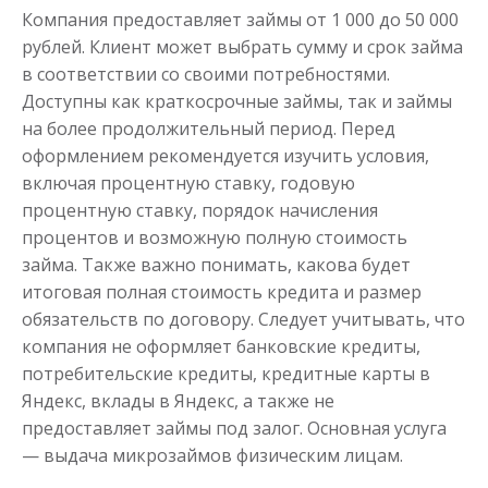
Компания предоставляет займы от 1 000 до 50 000
до
50 000
₽
Сумма
рублей. Клиент может выбрать сумму и срок займа
от 1
до 21 дня
Срок
в соответствии со своими потребностями.
Получить
Доступны как краткосрочные займы, так и займы
на более продолжительный период. Перед
оформлением рекомендуется изучить условия,
включая процентную ставку, годовую
процентную ставку, порядок начисления
процентов и возможную полную стоимость
займа. Также важно понимать, какова будет
итоговая полная стоимость кредита и размер
Одолжим до 30 дней
обязательств по договору. Следует учитывать, что
компания не оформляет банковские кредиты,
потребительские кредиты, кредитные карты в
до
50 000
₽
Сумма
от 1
до 30 дня
Срок
Яндекс, вклады в Яндекс, а также не
предоставляет займы под залог. Основная услуга
Получить
— выдача микрозаймов физическим лицам.