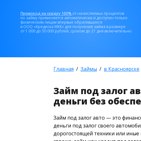
Промокод на скидку 100%
от начисляемых процентов
по займу применяется автоматически и доступен только
физическим лицам впервые обратившиеся
в ООО «Кредиска МКК» для получения займа в размере
от 1 000 до 50 000 рублей, сроком до 21 дня включительно.
Главная
Займы
в Красноярске
Займ под залог а
деньги без обесп
Займ под залог авто — это финанс
деньги под залог своего автомоби
дорогостоящей техники или иные 