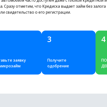
 автомобиля часто доступен даже с плохой кредитной ис
. Сразу отметим, что Кредиска выдает займ без залога
ли свидетельство о его регистрации.
3
4
авьте заявку 
Получите 
ПО
 микрозайм
одобрение
ДЕ