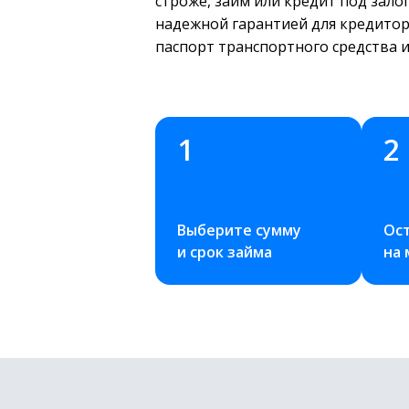
строже, займ или кредит под залог
надежной гарантией для кредитора
паспорт транспортного средства и
1
2
Выберите сумму 
Ост
и срок займа
на