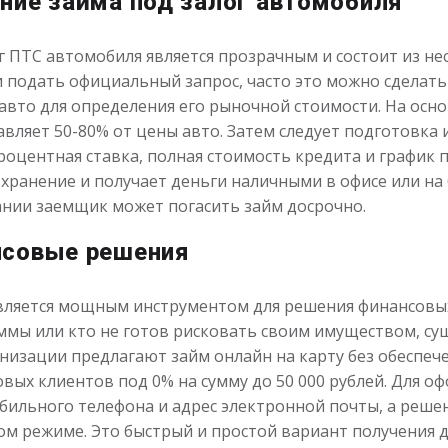
ние займа под залог автомобиля
г ПТС автомобиля является прозрачным и состоит из не
подать официальный запрос, часто это можно сделать н
авто для определения его рыночной стоимости. На осн
авляет 50-80% от цены авто. Затем следует подготовка 
 процентная ставка, полная стоимость кредита и график
хранение и получает деньги наличными в офисе или на
лании заемщик может погасить займ досрочно.
нсовые решения
является мощным инструментом для решения финансовых 
уммы или кто не готов рисковать своим имуществом, с
изации предлагают займ онлайн на карту без обеспече
вых клиентов под 0% на сумму до 50 000 рублей. Для о
бильного телефона и адрес электронной почты, а реше
м режиме. Это быстрый и простой вариант получения де