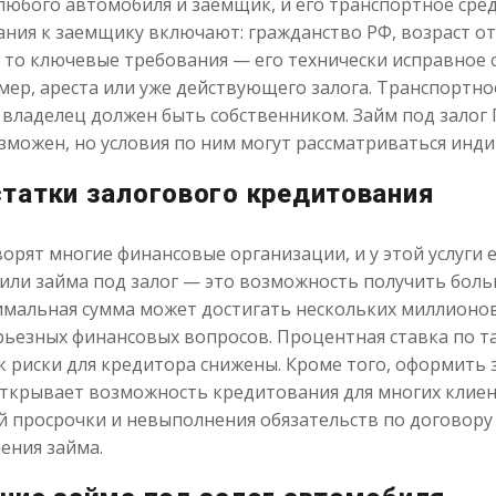
любого автомобиля и заемщик, и его транспортное сре
ния к заемщику включают: гражданство РФ, возраст от 
, то ключевые требования — его технически исправное 
ер, ареста или уже действующего залога. Транспортно
о владелец должен быть собственником. Займ под залог
зможен, но условия по ним могут рассматриваться инд
татки залогового кредитования
орят многие финансовые организации, и у этой услуги 
ли займа под залог — это возможность получить боль
мальная сумма может достигать нескольких миллионов 
ьезных финансовых вопросов. Процентная ставка по т
ак риски для кредитора снижены. Кроме того, оформить 
открывает возможность кредитования для многих клиен
ой просрочки и невыполнения обязательств по договор
ения займа.