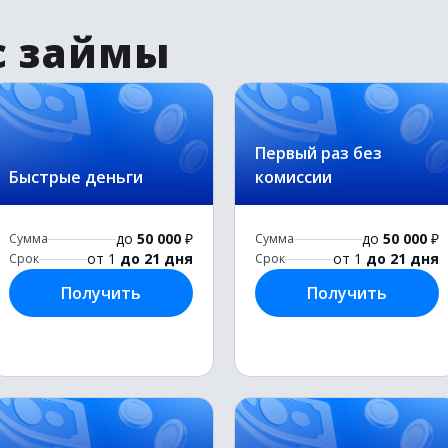
с займы
Первый раз без
Быстрые деньги
комиссии
до
50 000
₽
до
50 000
₽
Сумма
Сумма
от 1
до 21 дня
от 1
до 21 дня
Срок
Срок
Получить
Получить