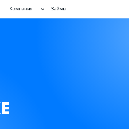
Компания
Займы
Е