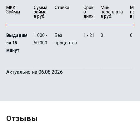
МКК 
Сумма 
Ставка
Срок 
Мин. 

Макс.
Займы
займа 
в 
переплата 
пере
в руб.
днях
в руб.
в руб
Выдадим
1 000 -
Без
1 - 21
0
0
за 15
50 000
процентов
минут
Актуально на 06.08.2026
Отзывы