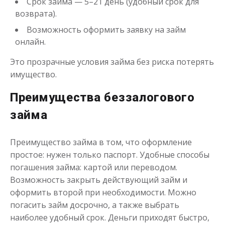
Срок займа — 5–21 день (удобный срок для
возврата).
до
50 000
₽
Сумма
Возможность оформить заявку на займ
от 1
до 21 дня
Срок
онлайн.
Получить
Это прозрачные условия займа без риска потерять
имущество.
Преимущества беззалогового
займа
Преимущество займа в том, что оформление
простое: нужен только паспорт. Удобные способы
погашения займа: картой или переводом.
Возможность закрыть действующий займ и
оформить второй при необходимости. Можно
погасить займ досрочно, а также выбрать
наиболее удобный срок. Деньги приходят быстро,