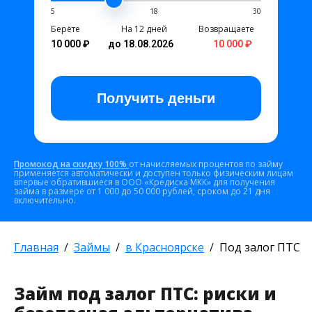
5
18
30
Берёте
На 12 дней
Возвращаете
10 000 ₽
до 18.08.2026
10 000 ₽
Получить
деньги
Промокод на скидку 100%
от начисляемых процентов по займу
применяется автоматически и доступен только физическим лицам
впервые обратившиеся в ООО «Кредиска МКК» для получения
займа в размере от 1 000 до 50 000 рублей, сроком до 21 дня
включительно.
Главная
Займы
в Красноярске
Под залог ПТС
Займ под залог ПТС: риски и