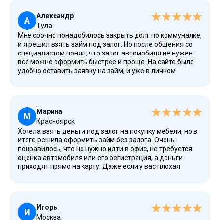
Александр
А
Тула
Мне срочно понадобилось закрыть долг по коммуналке,
и я решил взять займ под залог. Но после общения со
специалистом понял, что залог автомобиля не нужен,
всё можно оформить быстрее и проще. На сайте было
удобно оставить заявку на займ, и уже в личном
кабинете я увидел свой номер договора займа. Не
требовали ни ИНН, ни справок о доходах, нужен только
паспорт гражданина РФ. Это гораздо надёжнее, чем
залог ПТС авто или залог ПТС грузовых, где часто
Марина
завышают оценку рыночной стоимости авто. Здесь
М
Красноярск
реально безопасно, ведь компания является
Хотела взять деньги под залог на покупку мебели, но в
официальной, включена в реестр МФО и имеет
итоге решила оформить займ без залога. Очень
регистрационный адрес в России.
понравилось, что не нужно идти в офис, не требуется
оценка автомобиля или его регистрация, а деньги
приходят прямо на карту. Даже если у вас плохая
кредитная история, можно получить деньги под залог
доверия и оформить онлайн-заем. Я убедилась, что
здесь не требуют залог автомобиля и спецтехники. Всё
прозрачно: каждый пункт договора займа изложен
Игорь
понятно, можно проверить дату и адрес в документе.
И
Москва