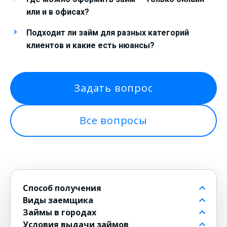
или и в офисах?
Подходит ли займ для разных категорий
клиентов и какие есть нюансы?
Задать вопрос
Все вопросы
Способ получения
Виды заемщика
На банковский счет
Займы в городах
Через контакт
Пенсионерам до 80 лет
Условия выдачи займов
На карту
Для должников
в Москве