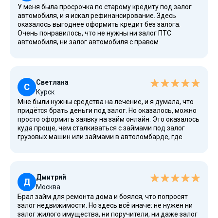
У меня была просрочка по старому кредиту под залог
автомобиля, и я искал рефинансирование. Здесь
оказалось выгоднее оформить кредит без залога.
Очень понравилось, что не нужны ни залог ПТС
автомобиля, ни залог автомобиля с правом
пользования, ни залог автомобиля без права
пользования. Всё делается официально: компания
выдает займы только виртуально, то есть без
предмета, и это огромный плюс. В отличие от
Светлана
автоломбардов, где требуют залог авто, тут всё
С
Курск
прозрачнее. Общество, зарегистрированное в реестре,
Мне были нужны средства на лечение, и я думала, что
предлагает займы честно и открыто, а также дает
придётся брать деньги под залог. Но оказалось, можно
возможность досрочного погашения без штрафов.
просто оформить заявку на займ онлайн. Это оказалось
куда проще, чем сталкиваться с займами под залог
грузовых машин или займами в автоломбарде, где
требуют залог недвижимости или передавать
документы на свое авто. Здесь условия максимально
прозрачные и гибкие. Для клиентов доступны выгодные
процентные ставки, можно погасить займ в течение
Дмитрий
нескольких дней, а при желании оформить второй. Мне
Д
Москва
понравилось, что компания не навязывает
Брал займ для ремонта дома и боялся, что попросят
дополнительные услуги, и всё можно сделать быстро и
залог недвижимости. Но здесь всё иначе: не нужен ни
бесплатно.
залог жилого имущества, ни поручители, ни даже залог