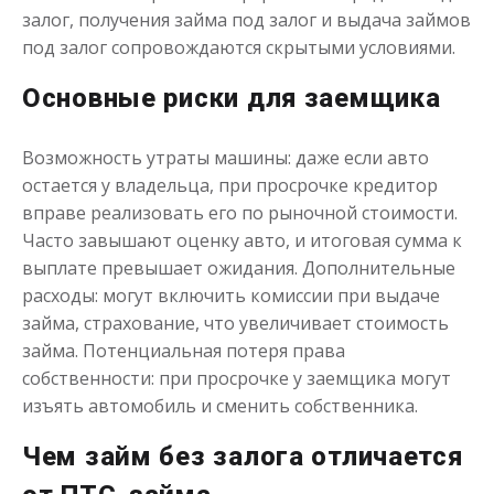
до
50 000
₽
Сумма
залог, получения займа под залог и выдача займов
от 1
до 21 дня
Срок
под залог сопровождаются скрытыми условиями.
Получить
Основные риски для заемщика
Возможность утраты машины: даже если авто
остается у владельца, при просрочке кредитор
вправе реализовать его по рыночной стоимости.
Часто завышают оценку авто, и итоговая сумма к
выплате превышает ожидания. Дополнительные
Одолжим до 30 дней
расходы: могут включить комиссии при выдаче
займа, страхование, что увеличивает стоимость
займа. Потенциальная потеря права
до
50 000
₽
Сумма
от 1
до 30 дня
Срок
собственности: при просрочке у заемщика могут
изъять автомобиль и сменить собственника.
Получить
Чем займ без залога отличается