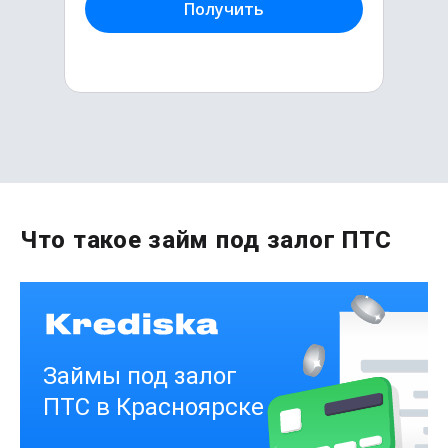
Получить
Первый раз без комиссии
Что такое займ под залог ПТС
до
50 000
₽
Сумма
от 1
до 21 дня
Срок
Получить