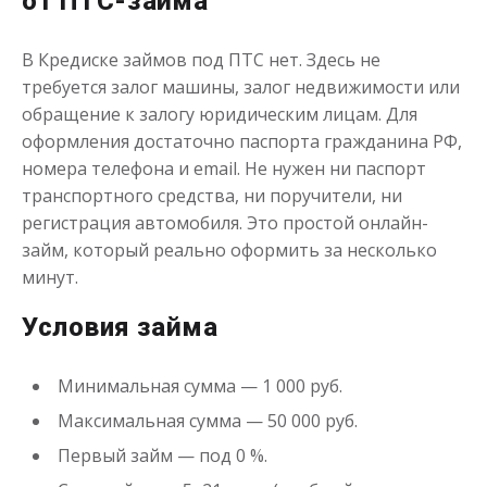
от ПТС-займа
В Кредиске займов под ПТС нет. Здесь не
требуется залог машины, залог недвижимости или
обращение к залогу юридическим лицам. Для
Переведём в долг
оформления достаточно паспорта гражданина РФ,
номера телефона и email. Не нужен ни паспорт
транспортного средства, ни поручители, ни
до
50 000
₽
Сумма
регистрация автомобиля. Это простой онлайн-
от 1
до 21 дня
Срок
займ, который реально оформить за несколько
Получить
минут.
Условия займа
Минимальная сумма — 1 000 руб.
Максимальная сумма — 50 000 руб.
Первый займ — под 0 %.
Деньги до зарплаты