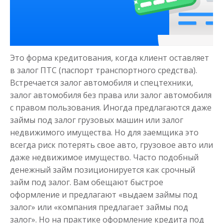
Деньги на здоровье
Это форма кредитования, когда клиент оставляет
до
50 000
₽
Сумма
в залог ПТС (паспорт транспортного средства).
от 1
до 21 дня
Срок
Встречается залог автомобиля и спецтехники,
залог автомобиля без права или залог автомобиля
Получить
с правом пользования. Иногда предлагаются даже
займы под залог грузовых машин или залог
недвижимого имущества. Но для заемщика это
всегда риск потерять свое авто, грузовое авто или
даже недвижимое имущество. Часто подобный
денежный займ позиционируется как срочный
займ под залог. Вам обещают быстрое
Моментальный займ
оформление и предлагают «выдаем займы под
залог» или «компания предлагает займы под
залог». Но на практике оформление кредита под