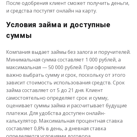
После одобрения клиент сможет получить деньги,
Моментальный займ
и средства поступят онлайн на карту.
Условия займа и доступные
до
50 000
₽
Сумма
суммы
от 1
до 21 дня
Срок
Получить
Компания выдает займы без залога и поручителей.
Минимальная сумма составляет 1 000 рублей, а
максимальная — 50 000 рублей. При оформлении
важно выбрать сумму и срок, поскольку от этого
зависит стоимость использования средств. Срок
займа составляет от 5 до 21 дня. Клиент
самостоятельно определяет срок и сумму,
оценивает суммы займа и рассчитывает будущие
Одолжим до 30 дней
платежи. Для удобства доступен онлайн-
калькулятор. Максимальная процентная ставка
до
50 000
₽
Сумма
составляет 0,8% в день, а дневная ставка
от 1
до 30 дня
Срок
определяется условиями договора.