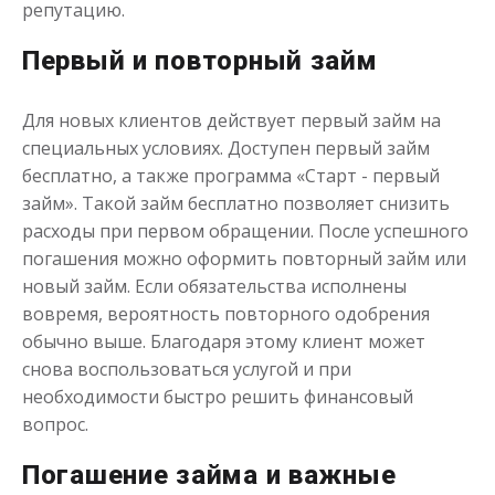
репутацию.
Первый и повторный займ
Деньги до зарплаты
Для новых клиентов действует первый займ на
специальных условиях. Доступен первый займ
до
50 000
₽
Сумма
бесплатно, а также программа «Старт - первый
от 1
до 21 дня
Срок
займ». Такой займ бесплатно позволяет снизить
Получить
расходы при первом обращении. После успешного
погашения можно оформить повторный займ или
новый займ. Если обязательства исполнены
вовремя, вероятность повторного одобрения
обычно выше. Благодаря этому клиент может
снова воспользоваться услугой и при
необходимости быстро решить финансовый
вопрос.
Погашение займа и важные