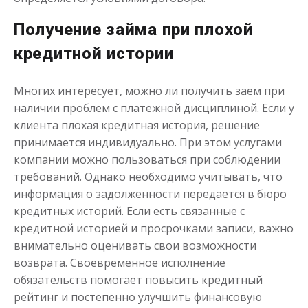
Получить
Получение займа при плохой
кредитной истории
Многих интересует, можно ли получить заем при
наличии проблем с платежной дисциплиной. Если у
клиента плохая кредитная история, решение
принимается индивидуально. При этом услугами
Переведём в долг
компании можно пользоваться при соблюдении
требований. Однако необходимо учитывать, что
до
50 000
₽
Сумма
информация о задолженности передается в бюро
от 1
до 21 дня
Срок
кредитных историй. Если есть связанные с
кредитной историей и просрочками записи, важно
Получить
внимательно оценивать свои возможности
возврата. Своевременное исполнение
обязательств помогает повысить кредитный
рейтинг и постепенно улучшить финансовую