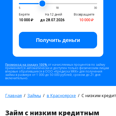
5
18
30
Берёте
На 12 дней
Возвращаете
10 000 ₽
до 28.07.2026
10 000 ₽
Получить
деньги
Промокод на скидку 100%
от начисляемых процентов по займу
применяется автоматически и доступен только физическим лицам
впервые обратившиеся в ООО «Кредиска МКК» для получения
займа в размере от 1 000 до 50 000 рублей, сроком до 21 дня
включительно.
Главная
Займы
в Красноярске
С низким креди
Займ с низким кредитным