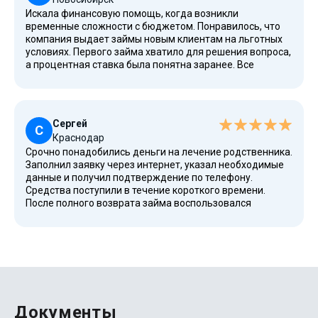
Искала финансовую помощь, когда возникли
временные сложности с бюджетом. Понравилось, что
компания выдает займы новым клиентам на льготных
условиях. Первого займа хватило для решения вопроса,
а процентная ставка была понятна заранее. Все
условия прозрачные, а стоимость займа известна до
подписания документов.
Сергей
С
Краснодар
Срочно понадобились деньги на лечение родственника.
Заполнил заявку через интернет, указал необходимые
данные и получил подтверждение по телефону.
Средства поступили в течение короткого времени.
После полного возврата займа воспользовался
программой рефинансирования, что помогло лучше
распределить финансовую нагрузку и своевременно
выполнить обязательства.
Документы