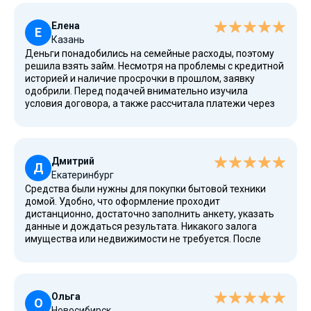
оформлять займ.
Елена
Е
Казань
Деньги понадобились на семейные расходы, поэтому
решила взять займ. Несмотря на проблемы с кредитной
историей и наличие просрочки в прошлом, заявку
одобрили. Перед подачей внимательно изучила
условия договора, а также рассчитала платежи через
калькулятор. Понравилось, что компания работает по
законодательству РФ и имеет лицензию ЦБ.
Дмитрий
Д
Екатеринбург
Средства были нужны для покупки бытовой техники
домой. Удобно, что оформление проходит
дистанционно, достаточно заполнить анкету, указать
данные и дождаться результата. Никакого залога
имущества или недвижимости не требуется. После
рассмотрения заявки получил деньги быстро, а условия
оказались достаточно выгодные для краткосрочного
займа.
Ольга
О
Новосибирск