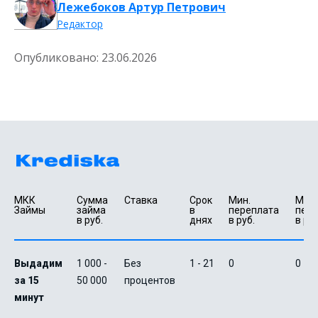
Лежебоков Артур Петрович
Редактор
Опубликовано:
23.06.2026
МКК 
Сумма 
Ставка
Срок 
Мин. 

Макс.
Займы
займа 
в 
переплата 
пере
в руб.
днях
в руб.
в руб
Выдадим
1 000 -
Без
1 - 21
0
0
за 15
50 000
процентов
минут