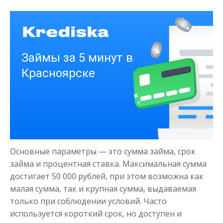
Получить
Деньги на здоровье
до
50 000
₽
Сумма
Основные параметры — это сумма займа, срок
от 1
до 21 дня
Срок
займа и процентная ставка. Максимальная сумма
Получить
достигает 50 000 рублей, при этом возможна как
малая сумма, так и крупная сумма, выдаваемая
только при соблюдении условий. Часто
используется короткий срок, но доступен и