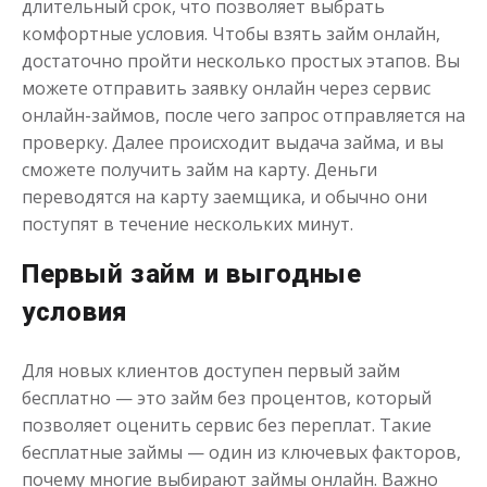
длительный срок, что позволяет выбрать
комфортные условия. Чтобы взять займ онлайн,
достаточно пройти несколько простых этапов. Вы
можете отправить заявку онлайн через сервис
Моментальный займ
онлайн-займов, после чего запрос отправляется на
проверку. Далее происходит выдача займа, и вы
сможете получить займ на карту. Деньги
до
50 000
₽
Сумма
от 1
до 21 дня
Срок
переводятся на карту заемщика, и обычно они
поступят в течение нескольких минут.
Получить
Первый займ и выгодные
условия
Для новых клиентов доступен первый займ
бесплатно — это займ без процентов, который
позволяет оценить сервис без переплат. Такие
Одолжим до 30 дней
бесплатные займы — один из ключевых факторов,
почему многие выбирают займы онлайн. Важно