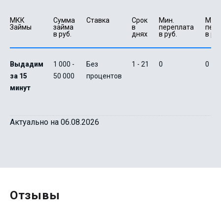
МКК 
Сумма 
Ставка
Срок 
Мин. 

Макс.
Займы
займа 
в 
переплата 
пере
в руб.
днях
в руб.
в руб
Выдадим
1 000 -
Без
1 - 21
0
0
за 15
50 000
процентов
минут
Актуально на 06.08.2026
Отзывы