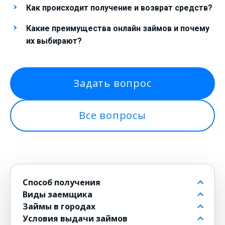
Как происходит получение и возврат средств?
Какие преимущества онлайн займов и почему
их выбирают?
Задать вопрос
Все вопросы
Способ получения
Виды заемщика
На банковский счет
Займы в городах
Через контакт
Пенсионерам до 80 лет
Условия выдачи займов
На карту
Для должников
в Москве