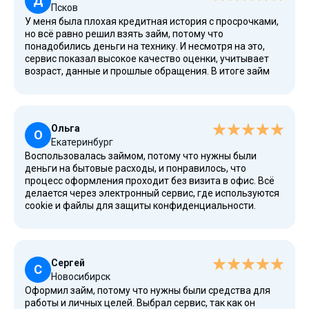
Д
Псков
У меня была плохая кредитная история с просрочками,
но всё равно решил взять займ, потому что
понадобились деньги на технику. И несмотря на это,
сервис показал высокое качество оценки, учитывает
возраст, данные и прошлые обращения. В итоге займ
оказался доступен даже при такой ситуации, без
отказа, а средства выдаются практически сразу, что
важно, когда деньги нужны срочно.
Ольга
О
Екатеринбург
Воспользовалась займом, потому что нужны были
деньги на бытовые расходы, и понравилось, что
процесс оформления проходит без визита в офис. Всё
делается через электронный сервис, где используются
cookie и файлы для защиты конфиденциальности.
Можно загрузить фото документов, включая СНИЛС, а
после рассмотрения деньги поступают на карту. При
этом есть возможность выбрать удобный период и
график ежемесячных платежей.
Сергей
С
Новосибирск
Оформил займ, потому что нужны были средства для
работы и личных целей. Выбрал сервис, так как он