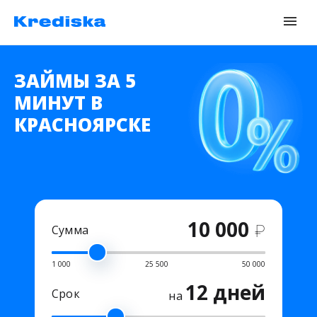
ЗАЙМЫ ЗА 5
МИНУТ В
КРАСНОЯРСКЕ
10 000
₽
Сумма
1 000
25 500
50 000
12 дней
Срок
на