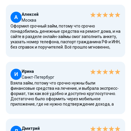
Алексей
А
Москва
Оформил срочный займ, потому что срочно
понадобились денежные средства на ремонт дома, и на
сайте в разделе онлайн-займы смог заполнить анкету,
указать номер телефона, паспорт гражданина РФ и ИНН,
без справок и поручителей. Всё прошло мгновенно,
система провела проверку через Госуслуги и данные из
реестра, после чего займ был одобрен. Деньги пришли
на банковский счет Сбербанка переводом, а погашение
сделал в личном кабинете. Условия договора понятные,
Ирина
процентная ставка прозрачная, а сервис входит в
И
Санкт-Петербург
список надежных МФО под контролем ЦБ России.
Взяла займ, потому что срочно нужны были
финансовые средства на лечение, и выбрала экспресс-
формат, так как всё удобно и доступно круглосуточно.
Достаточно было оформить через мобильное
приложение, где не нужно подтверждение дохода, а
также не требуется залог. Деньги можно получить
наличными, на карту Visa или Mastercard. При этом весь
процесс занимает несколько минут и подходит для
любых жизненных ситуаций.
Дмитрий