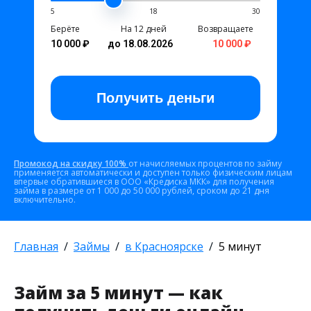
5
18
30
Берёте
На 12 дней
Возвращаете
10 000 ₽
до 18.08.2026
10 000 ₽
Получить
деньги
Промокод на скидку 100%
от начисляемых процентов по займу
применяется автоматически и доступен только физическим лицам
впервые обратившиеся в ООО «Кредиска МКК» для получения
займа в размере от 1 000 до 50 000 рублей, сроком до 21 дня
включительно.
Главная
Займы
в Красноярске
5 минут
Займ за 5 минут — как