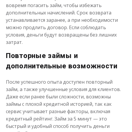
вовремя погасить займ, чтобы избежать
до
50 000
₽
Сумма
дополнительных начислений. Срок возврата
от 1
до 30 дня
Срок
устанавливается заранее, а при необходимости
Получить
можно продлить договор. Если соблюдать
условия, деньги будут возвращены без лишних
затрат.
Повторные займы и
дополнительные возможности
Переведём в долг
После успешного опыта доступен повторный
займ, а также улучшенные условия для клиентов.
Даже если ранее были сложности, возможны
до
50 000
₽
Сумма
займы с плохой кредитной историей, так как
от 1
до 21 дня
Срок
сервис учитывает разные факторы, включая
Получить
кредитный рейтинг. Займ за 5 минут — это
быстрый и удобный способ получить деньги