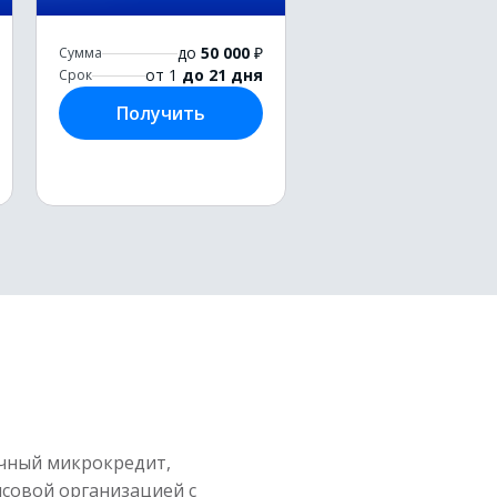
до
50 000
₽
Сумма
от 1
до 21 дня
Срок
Получить
очный микрокредит,
совой организацией с