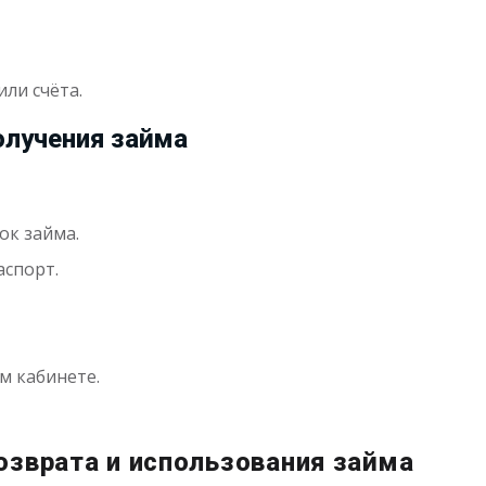
ли счёта.
олучения займа
ок займа.
аспорт.
м кабинете.
озврата и использования займа