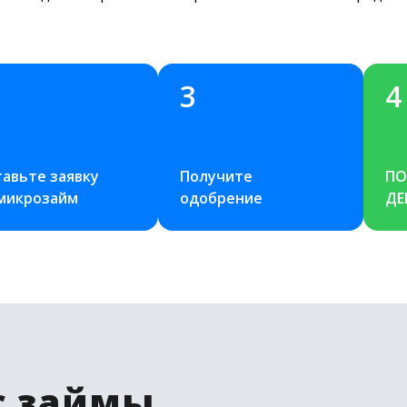
3
4
авьте заявку 
Получите 
ПО
 микрозайм
одобрение
ДЕ
с займы