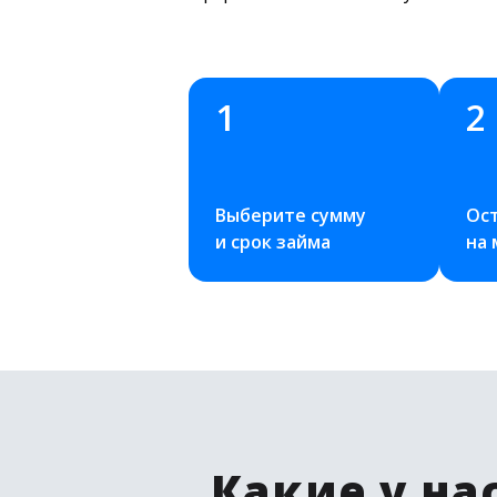
1
2
Выберите сумму 
Ост
и срок займа
на
Какие у на