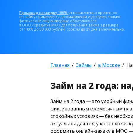
Промокод на скидку 100%
от начисляемых процентов
по займу применяется автоматически и доступен только
физическим лицам впервые обратившиеся
в ООО «Кредиска МКК» для получения займа в размере
от 1 000 до 50 000 рублей, сроком до 21 дня включительно.
Главная
Займы
в Москве
На
Займ на 2 года: 
Займ на 2 года — это удобный фи
фиксированным ежемесячным плат
спокойных условиях — без необхо
актуальны для тех, у кого плохая
оформить онлайн-заявку в МФО — 