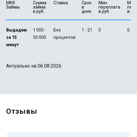
МКК 
Сумма 
Ставка
Срок 
Мин. 

Макс.
Займы
займа 
в 
переплата 
пере
в руб.
днях
в руб.
в руб
Выдадим
1 000 -
Без
1 - 21
0
0
за 15
50 000
процентов
минут
Актуально на 06.08.2026
Отзывы