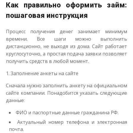
Как правильно оформить займ:
пошаговая инструкция
Переведём в долг
Процесс получения денег занимает минимум
времени. Все шаги можно выполнить
до
50 000
₽
Сумма
дистанционно, не выходя из дома. Сайт работает
от 1
до 21 дня
Срок
круглосуточно, а простая подача заявки позволяет
Получить
получить средств в любой момент.
1. Заполнение анкеты на сайте
Сначала нужно заполнить анкету на официальном
сайте компании. Понадобится указать следующие
данные:
ФИО и паспортные данные гражданина РФ.
Деньги до зарплаты
Актуальный номер телефона и электронная
почта.