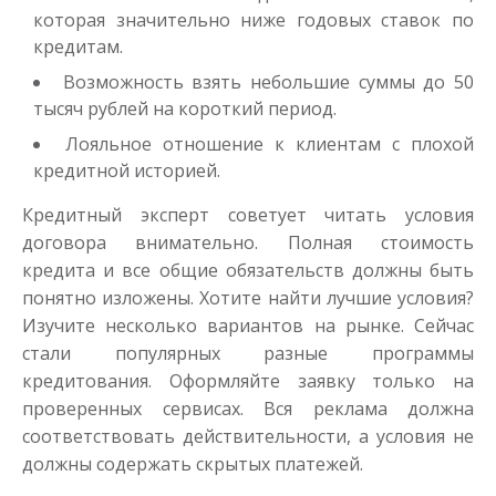
Получить
которая значительно ниже годовых ставок по
кредитам.
Возможность взять небольшие суммы до 50
тысяч рублей на короткий период.
Лояльное отношение к клиентам с плохой
кредитной историей.
Кредитный эксперт советует читать условия
Одолжим до 30 дней
договора внимательно. Полная стоимость
кредита и все общие обязательств должны быть
понятно изложены. Хотите найти лучшие условия?
до
50 000
₽
Сумма
от 1
до 30 дня
Изучите несколько вариантов на рынке. Сейчас
Срок
стали популярных разные программы
Получить
кредитования. Оформляйте заявку только на
проверенных сервисах. Вся реклама должна
соответствовать действительности, а условия не
должны содержать скрытых платежей.