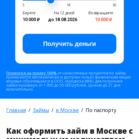
5
18
30
Берёте
На 12 дней
Возвращаете
10 000 ₽
до 18.08.2026
10 000 ₽
Получить
деньги
Промокод на скидку 100%
от начисляемых процентов по займу
применяется автоматически и доступен только физическим лицам
впервые обратившиеся в ООО «Кредиска МКК» для получения
займа в размере от 1 000 до 50 000 рублей, сроком до 21 дня
включительно.
Главная
Займы
в Москве
По паспорту
Как оформить займ в Москве с