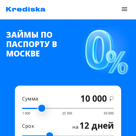
ЗАЙМЫ ПО
ПАСПОРТУ В
МОСКВЕ
10 000
₽
Сумма
1 000
25 500
50 000
12 дней
Срок
на