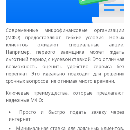
Деньги на здоровье
до
50 000
₽
Сумма
Современные микрофинансовые организации
от 1
до 21 дня
Срок
(МФО) предоставляют гибкие условия. Новых
Получить
клиентов ожидают специальные акции.
Например, первого заемщика может ждать
льготный период с нулевой ставкой. Это отличная
возможность оценить удобство сервиса без
переплат. Это идеально подходит для решения
срочных вопросов, не отнимая много времени.
Ключевые преимущества, которые предлагают
Моментальный займ
надежные МФО:
Просто и быстро подать заявку через
до
50 000
₽
Сумма
интернет.
от 1
до 21 дня
Срок
Минимальная ставка для лояльных клиентов,