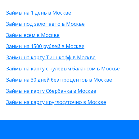
С 70 лет
Без трудоустройства
Под низкий процент
60 000 рублей
Займы на 1 день в Москве
Для погашения задолженности
Без указания работы
80 000 рублей
С временной регистрацией
90 000 рублей
Займы под залог авто в Москве
Без фото
200 рублей
Займы всем в Москве
Без процентов
25 000 рублей
С высоким одобрением
15 000 рублей
Займы на 1500 рублей в Москве
Без залога
30 000 рублей
Займы на карту Тинькофф в Москве
Без посредников
8 000 рублей
Без посещения офиса
От 500 рублей
Займы на карту с нулевым балансом в Москве
Без звонков
20 000 рублей
Займы на 30 дней без процентов в Москве
Займы на карту Сбербанка в Москве
Займы на карту круглосуточно в Москве