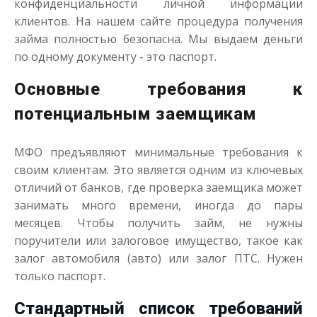
Переведём в долг
конфиденциальности личной информации
клиентов. На нашем сайте процедура получения
займа полностью безопасна. Мы выдаем деньги
до
50 000
₽
Сумма
по одному документу - это паспорт.
от 1
до 21 дня
Срок
Получить
Основные требования к
потенциальным заемщикам
МФО предъявляют минимальные требования к
своим клиентам. Это является одним из ключевых
отличий от банков, где проверка заемщика может
занимать много времени, иногда до пары
месяцев. Чтобы получить займ, не нужны
Деньги до зарплаты
поручители или залоговое имущество, такое как
залог автомобиля (авто) или залог ПТС. Нужен
до
50 000
₽
Сумма
только паспорт.
от 1
до 21 дня
Срок
Получить
Стандартный список требований