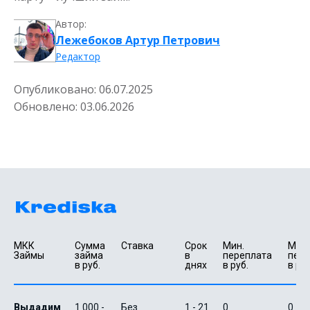
Автор:
Лежебоков Артур Петрович
Редактор
Опубликовано:
06.07.2025
Обновлено:
03.06.2026
МКК 
Сумма 
Ставка
Срок 
Мин. 

Макс.
Займы
займа 
в 
переплата 
пере
в руб.
днях
в руб.
в руб
Выдадим
1 000 -
Без
1 - 21
0
0