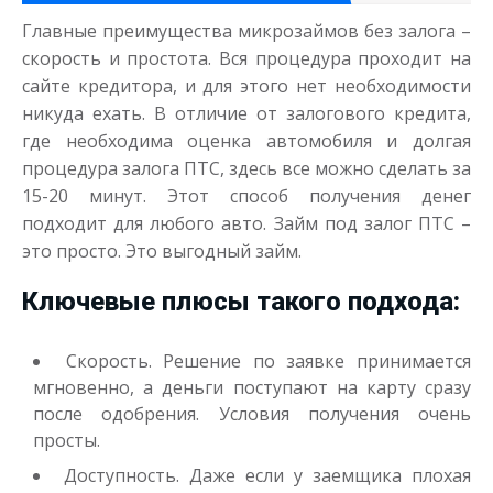
до
50 000
₽
Сумма
Главные преимущества микрозаймов без залога –
от 1
до 21 дня
Срок
скорость и простота. Вся процедура проходит на
Получить
сайте кредитора, и для этого нет необходимости
никуда ехать. В отличие от залогового кредита,
где необходима оценка автомобиля и долгая
процедура залога ПТС, здесь все можно сделать за
15-20 минут. Этот способ получения денег
подходит для любого авто. Займ под залог ПТС –
это просто. Это выгодный займ.
Моментальный займ
Ключевые плюсы такого подхода:
Скорость. Решение по заявке принимается
до
50 000
₽
Сумма
от 1
до 21 дня
Срок
мгновенно, а деньги поступают на карту сразу
после одобрения. Условия получения очень
Получить
просты.
Доступность. Даже если у заемщика плохая