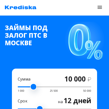
ЗАЙМЫ ПОД
ЗАЛОГ ПТС В
МОСКВЕ
10 000
₽
Сумма
1 000
25 500
50 000
12 дней
Срок
на