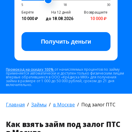
5
18
30
Берёте
На 12 дней
Возвращаете
10 000 ₽
до 18.08.2026
10 000 ₽
Получить
деньги
Промокод на скидку 100%
от начисляемых процентов по займу
применяется автоматически и доступен только физическим лицам
впервые обратившиеся в ООО «Кредиска МКК» для получения
займа в размере от 1 000 до 50 000 рублей, сроком до 21 дня
включительно.
Главная
Займы
в Москве
Под залог ПТС
Как взять займ под залог ПТС