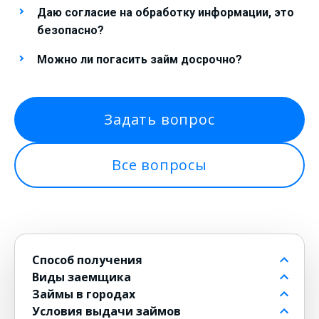
Даю согласие на обработку информации, это
безопасно?
Можно ли погасить займ досрочно?
Задать вопрос
Все вопросы
Способ получения
Виды заемщика
На банковский счет
Займы в городах
Через контакт
Пенсионерам до 80 лет
Условия выдачи займов
На карту
Для должников
в Москве