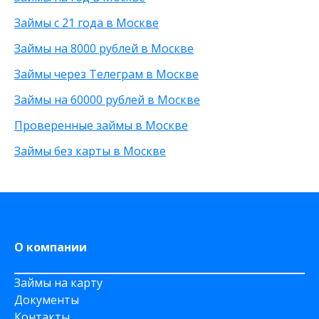
С высоким одобрением
15 000 рублей
Займы с 21 года в Москве
Без залога
30 000 рублей
Займы на 8000 рублей в Москве
Без посредников
8 000 рублей
Без посещения офиса
От 500 рублей
Займы через Телеграм в Москве
Без звонков
20 000 рублей
Займы на 60000 рублей в Москве
Проверенные займы в Москве
Займы без карты в Москве
О компании
Займы на карту
Документы
Контакты