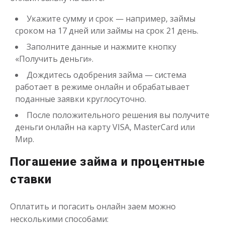
Укажите сумму и срок — например, займы
Одолжим до 30 дней
сроком на 17 дней или займы на срок 21 день.
Заполните данные и нажмите кнопку
до
50 000
₽
Сумма
«Получить деньги».
от 1
до 30 дня
Срок
Дождитесь одобрения займа — система
Получить
работает в режиме онлайн и обрабатывает
поданные заявки круглосуточно.
После положительного решения вы получите
деньги онлайн на карту VISA, MasterCard или
Мир.
Погашение займа и процентные
Переведём в долг
ставки
Оплатить и погасить онлайн заем можно
до
50 000
₽
Сумма
от 1
до 21 дня
несколькими способами:
Срок