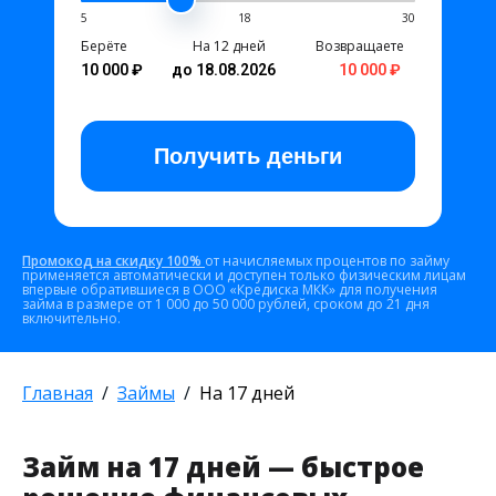
5
18
30
Берёте
На 12 дней
Возвращаете
10 000 ₽
до 18.08.2026
10 000 ₽
Получить
деньги
Промокод на скидку 100%
от начисляемых процентов по займу
применяется автоматически и доступен только физическим лицам
впервые обратившиеся в ООО «Кредиска МКК» для получения
займа в размере от 1 000 до 50 000 рублей, сроком до 21 дня
включительно.
Главная
Займы
На 17 дней
Займ на 17 дней — быстрое