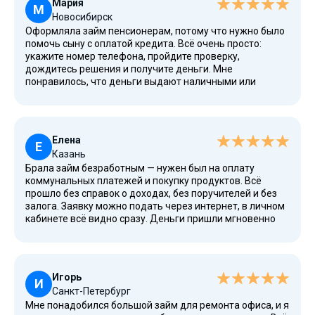
Мария
РФ.
М
Новосибирск
Оформляла займ пенсионерам, потому что нужно было
помочь сыну с оплатой кредита. Всё очень просто:
укажите номер телефона, пройдите проверку,
дождитесь решения и получите деньги. Мне
понравилось, что деньги выдают наличными или
переводом — как удобно. После обращения прошло
пару минут, и займ был одобрен. Договоры займа
понятные, без мелкого шрифта, условия выгодные,
особенно для новых клиентов. Компания является
Елена
надёжной, состоит в реестре МФО России и имеет
Е
Казань
рейтинг выше среднего.
Брала займ безработным — нужен был на оплату
коммунальных платежей и покупку продуктов. Всё
прошло без справок о доходах, без поручителей и без
залога. Заявку можно подать через интернет, в личном
кабинете всё видно сразу. Деньги пришли мгновенно
после проверки, и я смогла закрыть долги в срок
возврата. Условия действительно выгодные, особенно
если не допускать просрочки. При необходимости
можно оформить рефинансирование и избежать
Игорь
проблем.
И
Санкт-Петербург
Мне понадобился большой займ для ремонта офиса, и я