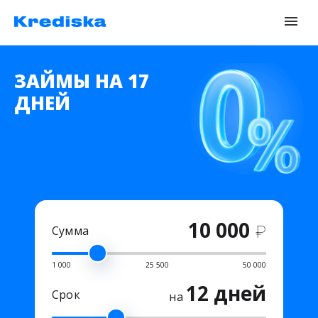
ЗАЙМЫ НА 17
ДНЕЙ
10 000
₽
Сумма
1 000
25 500
50 000
12 дней
Срок
на