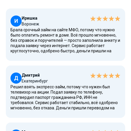
Иришка
И
Воронеж
Брала срочный займ на сайте МФО, потому что нужно
было оплатить ремонт в доме. Всё прошло мгновенно,
без справок и поручителей — просто заполнила анкету и
подала заявку через интернет. Сервис работает
круглосуточно, одобрено быстро, деньги пришли на
банковский счет. Оформить займ оказалось очень
удобно, без отказа, без залога и с минимальной
проверкой. ПСК и процентная ставка годовых указаны
заранее, всё просто и прозрачно, без скрытых условий.
Дмитрий
Д
Екатеринбург
Решил взять экспресс-займ, потому что нужен был
телевизор на акции. Подал заявку по телефону,
подтвердил паспорт гражданина РФ, ИНН не
требовался. Сервис работает стабильно, всё одобрено
мгновенно, без отказа. Деньги пришли переводом на
банковский счет. Понравилось, что оформление
происходит без залога, без поручителей, и
рефинансирование доступно при просрочке. Система
честно использует данные и хранит их по правилам ЦБ