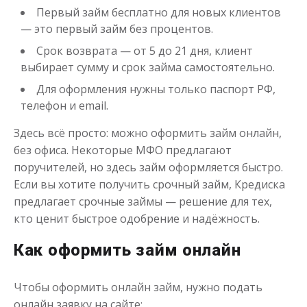
Первый займ бесплатно для новых клиентов
— это первый займ без процентов.
Срок возврата — от 5 до 21 дня, клиент
выбирает сумму и срок займа самостоятельно.
Для оформления нужны только паспорт РФ,
телефон и email.
Моментальный займ
Здесь всё просто: можно оформить займ онлайн,
без офиса. Некоторые МФО предлагают
до
50 000
₽
Сумма
поручителей, но здесь займ оформляется быстро.
от 1
до 21 дня
Срок
Если вы хотите получить срочный займ, Кредиска
Получить
предлагает срочные займы — решение для тех,
кто ценит быстрое одобрение и надёжность.
Как оформить займ онлайн
Чтобы оформить онлайн займ, нужно подать
онлайн заявку на сайте: