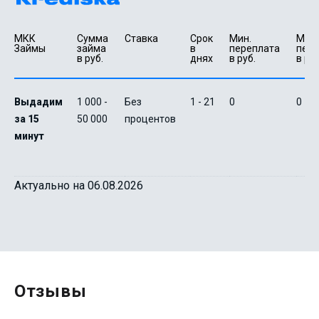
МКК 
Сумма 
Ставка
Срок 
Мин. 

Макс.
Займы
займа 
в 
переплата 
пере
в руб.
днях
в руб.
в руб
Выдадим
1 000 -
Без
1 - 21
0
0
за 15
50 000
процентов
минут
Актуально на 06.08.2026
Отзывы