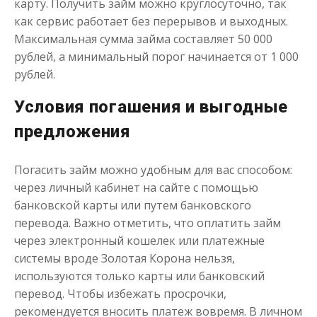
карту. Получить займ можно круглосуточно, так
как сервис работает без перерывов и выходных.
Деньги до зарплаты
Максимальная сумма займа составляет 50 000
рублей, а минимальный порог начинается от 1 000
рублей.
до
50 000
₽
Сумма
от 1
до 21 дня
Срок
Условия погашения и выгодные
Получить
предложения
Погасить займ можно удобным для вас способом:
через личный кабинет на сайте с помощью
банковской карты или путем банковского
перевода. Важно отметить, что оплатить займ
Займы без процентов при
через электронный кошелек или платежные
первом обращении
системы вроде Золотая Корона нельзя,
используются только карты или банковский
перевод. Чтобы избежать просрочки,
до
50 000
₽
Сумма
рекомендуется вносить платеж вовремя. В личном
от 1
до 21 дня
Срок