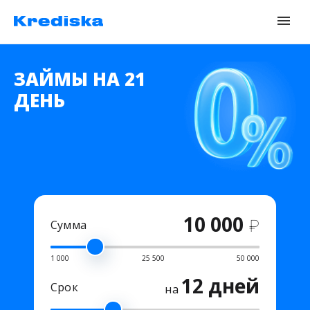
ЗАЙМЫ НА 21
ДЕНЬ
10 000
₽
Сумма
1 000
25 500
50 000
12 дней
Срок
на