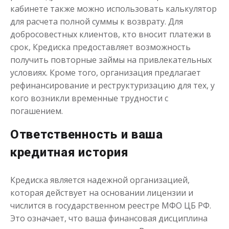
кабинете также можно использовать калькулятор
Получить
для расчета полной суммы к возврату. Для
добросовестных клиентов, кто вносит платежи в
срок, Кредиска предоставляет возможность
получить повторные займы на привлекательных
условиях. Кроме того, организация предлагает
рефинансирование и реструктуризацию для тех, у
кого возникли временные трудности с
погашением.
Срочные займы на карту
Ответственность и ваша
до
50 000
₽
Сумма
кредитная история
от 1
до 21 дня
Срок
Получить
Кредиска является надежной организацией,
которая действует на основании лицензии и
числится в государственном реестре МФО ЦБ РФ.
Это означает, что ваша финансовая дисциплина