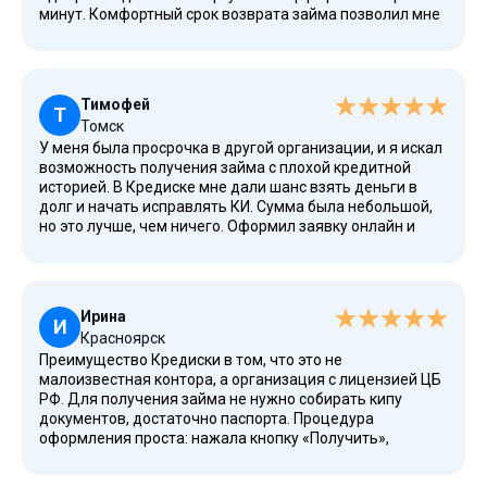
минут. Комфортный срок возврата займа позволил мне
без напряжения вернуть сумму. Никаких ненужных
подписок или скрытых условий. Очень благодарна за
оперативность.
Тимофей
Т
Томск
У меня была просрочка в другой организации, и я искал
возможность получения займа с плохой кредитной
историей. В Кредиске мне дали шанс взять деньги в
долг и начать исправлять КИ. Сумма была небольшой,
но это лучше, чем ничего. Оформил заявку онлайн и
получил необходимую сумму на короткий срок. Погасил
досрочно, чтобы снизить полную стоимость займа.
Теперь знаю, куда можно обратиться в сложной
финансовой ситуации.
Ирина
И
Красноярск
Преимущество Кредиски в том, что это не
малоизвестная контора, а организация с лицензией ЦБ
РФ. Для получения займа не нужно собирать кипу
документов, достаточно паспорта. Процедура
оформления проста: нажала кнопку «Получить»,
отправила заявку, и через несколько минут пришел
ответ. Деньги перевели на карту Газпромбанка без