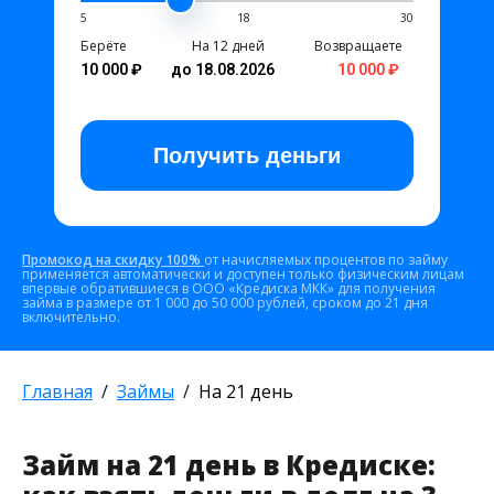
5
18
30
Берёте
На 12 дней
Возвращаете
10 000 ₽
до 18.08.2026
10 000 ₽
Получить
деньги
Промокод на скидку 100%
от начисляемых процентов по займу
применяется автоматически и доступен только физическим лицам
впервые обратившиеся в ООО «Кредиска МКК» для получения
займа в размере от 1 000 до 50 000 рублей, сроком до 21 дня
включительно.
Главная
Займы
На 21 день
Займ на 21 день в Кредиске: