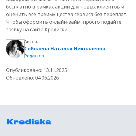
бесплатно в рамках акции для новых клиентов и
до
50 000
₽
Сумма
от 1
до 21 дня
оценить все преимущества сервиса без переплат.
Срок
Чтобы оформить онлайн-займ, просто подайте
Получить
заявку на сайте Кредиски.
Автор:
Соболева Наталья Николаевна
Редактор
Опубликовано:
13.11.2025
Обновлено:
04.06.2026