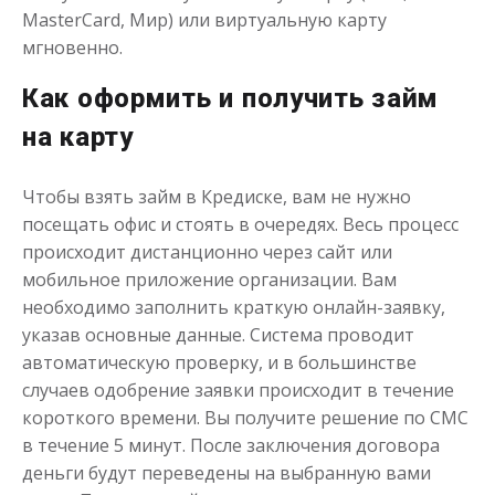
MasterCard, Мир) или виртуальную карту
мгновенно.
Как оформить и получить займ
на карту
Чтобы взять займ в Кредиске, вам не нужно
Переведём в долг
посещать офис и стоять в очередях. Весь процесс
происходит дистанционно через сайт или
до
50 000
₽
Сумма
мобильное приложение организации. Вам
от 1
до 21 дня
Срок
необходимо заполнить краткую онлайн-заявку,
Получить
указав основные данные. Система проводит
автоматическую проверку, и в большинстве
случаев одобрение заявки происходит в течение
короткого времени. Вы получите решение по СМС
в течение 5 минут. После заключения договора
деньги будут переведены на выбранную вами