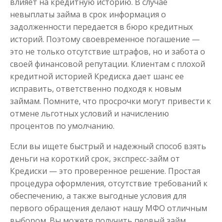
влияет на кредитную историю. В случае
невыплаты займа в срок информация о
задолженности передается в бюро кредитных
историй. Поэтому своевременное погашение —
Займ на 21 день без процентов
это не только отсутствие штрафов, но и забота о
своей финансовой репутации. Клиентам с плохой
кредитной историей Кредиска дает шанс ее
до
50 000
₽
Сумма
исправить, ответственно подходя к новым
от 1
до 21 дня
Срок
займам. Помните, что просрочки могут привести к
Получить
отмене льготных условий и начислению
процентов по умолчанию.
Если вы ищете быстрый и надежный способ взять
деньги на короткий срок, экспресс-займ от
Кредиски — это проверенное решение. Простая
процедура оформления, отсутствие требований к
Деньги онлайн на карту в день
обеспечению, а также выгодные условия для
обращения
первого обращения делают нашу МФО отличным
выбором. Вы можете получить первый займ