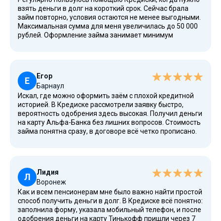
взять деньги в долг на короткий срок. Сейчас брала
займ повторно, условия остаются не менее выгодными.
Максимальная сумма для меня увеличилась до 50 000
рублей. Оформление займа занимает минимум
времени, деньги в долг получаю быстро. Переводят на
карту ВТБ в течение 10 минут. Для меня это
возможность получить деньги срочно, когда они нужны
здесь и сейчас.
Егор
Е
Барнаул
Искал, где можно оформить заём с плохой кредитной
историей. В Кредиске рассмотрели заявку быстро,
вероятность одобрения здесь высокая. Получил деньги
на карту Альфа-Банка без лишних вопросов. Стоимость
займа понятна сразу, в договоре всё четко прописано.
Погашение займа произвел через личный кабинет с
помощью карты, деньги списались без задержек.
Рекомендую этот сервис всем, кому срочно нужны
деньги.
Лидия
Л
Воронеж
Как и всем пенсионерам мне было важно найти простой
способ получить деньги в долг. В Кредиске всё понятно:
заполнила форму, указала мобильный телефон, и после
одобрения деньги на карту Тинькофф пришли через 7