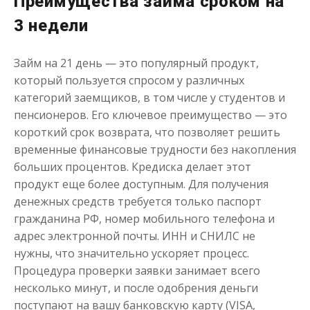
Преимущества займа сроком на
3 недели
до
50 000
₽
Сумма
от 1
до 21 дня
Срок
Займ на 21 день — это популярный продукт,
Получить
который пользуется спросом у различных
категорий заемщиков, в том числе у студентов и
пенсионеров. Его ключевое преимущество — это
короткий срок возврата, что позволяет решить
временные финансовые трудности без накопления
больших процентов. Кредиска делает этот
продукт еще более доступным. Для получения
денежных средств требуется только паспорт
Одолжим до 30 дней
гражданина РФ, номер мобильного телефона и
адрес электронной почты. ИНН и СНИЛС не
нужны, что значительно ускоряет процесс.
до
50 000
₽
Сумма
Процедура проверки заявки занимает всего
от 1
до 30 дня
Срок
несколько минут, и после одобрения деньги
Получить
поступают на вашу банковскую карту (VISA,