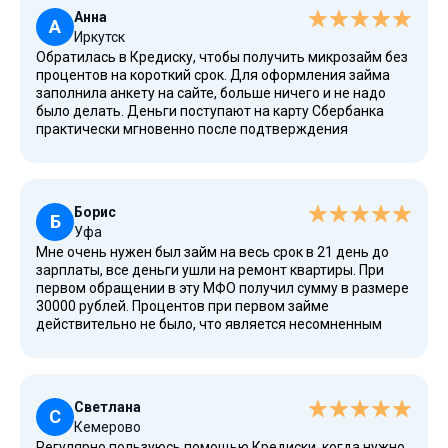
Анна
А
Иркутск
Обратилась в Кредиску, чтобы получить микрозайм без
процентов на короткий срок. Для оформления займа
заполнила анкету на сайте, больше ничего и не надо
было делать. Деньги поступают на карту Сбербанка
практически мгновенно после подтверждения
личности и одобрения заявки. Это удобный способ
решить срочные вопросы, не выходя из дома. Погасить
займ важно вовремя. Здесь отличные условия для
первого займа.
Борис
Б
Уфа
Мне очень нужен был займ на весь срок в 21 день до
зарплаты, все деньги ушли на ремонт квартиры. При
первом обращении в эту МФО получил сумму в размере
30000 рублей. Процентов при первом займе
действительно не было, что является несомненным
плюсом. Система простая, всё понятно. Важно, что нет
никаких скрытых дополнительных комиссий. Оцените и
вы этот удобный сервис.
Светлана
С
Кемерово
Регулярно пользуюсь помощью Кредиски, когда нужно