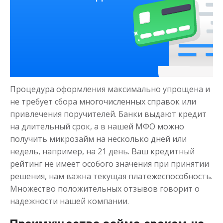
Деньги на здоровье
Процедура оформления максимально упрощена и
до
50 000
₽
Сумма
не требует сбора многочисленных справок или
от 1
до 21 дня
Срок
привлечения поручителей. Банки выдают кредит
Получить
на длительный срок, а в нашей МФО можно
получить микрозайм на несколько дней или
недель, например, на 21 день. Ваш кредитный
рейтинг не имеет особого значения при принятии
решения, нам важна текущая платежеспособность.
Множество положительных отзывов говорит о
надежности нашей компании.
Моментальный займ