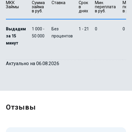
МКК 
Сумма 
Ставка
Срок 
Мин. 

Макс.
Займы
займа 
в 
переплата 
пере
в руб.
днях
в руб.
в руб
Выдадим
1 000 -
Без
1 - 21
0
0
за 15
50 000
процентов
минут
Актуально на 06.08.2026
Отзывы