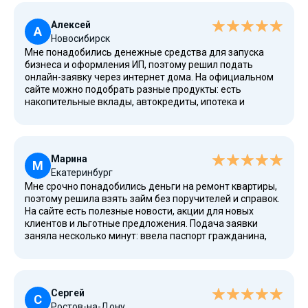
калькулятор, чтобы рассчитать процентную стоимость
кредита и ежемесячный платеж. Деньги пришли
Алексей
мгновенно переводом на банковский счет и дебетовые
А
Новосибирск
карты через системы платежей. Порадовало, что есть
Мне понадобились денежные средства для запуска
досрочное погашение, а полная информация о
бизнеса и оформления ИП, поэтому решил подать
договоре, тарифы, дата возврата и остаток
онлайн-заявку через интернет дома. На официальном
задолженности отображается в личном кабинете. У
сайте можно подобрать разные продукты: есть
компании есть лицензия ЦБ, и она находится в реестре,
накопительные вклады, автокредиты, ипотека и
поэтому риски минимальные, одобрят даже при плохой
программы потребительского кредита. Я быстро
КИ или просрочке.
заполнил анкету, указал возраст, доход, номер
мобильного, а также расчетный счет для перевода.
Рассмотрение заняло короткое время, после чего
Марина
пришло положительное решение. Средства поступили
М
Екатеринбург
сразу, а погашение удобно делать через банкоматы,
Мне срочно понадобились деньги на ремонт квартиры,
приложение или переводом с банковской карты. В
поэтому решила взять займ без поручителей и справок.
личном кабинете можно проверить платеж, подобрать
На сайте есть полезные новости, акции для новых
условия и сравнить рейтинг лучших предложений.
клиентов и льготные предложения. Подача заявки
заняла несколько минут: ввела паспорт гражданина,
номер телефона, электронную почту, а также данные о
доходе. После проверки пришёл код подтверждения, и
система показала минимальную процентную ставку.
Деньги получила переводом на банковский счет, хотя
Сергей
можно и наличными в офисе. Удобно, что погасить займ
С
Ростов-на-Дону