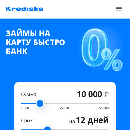
ЗАЙМЫ НА
КАРТУ БЫСТРО
БАНК
10 000
₽
Сумма
1 000
25 500
50 000
12 дней
Срок
на