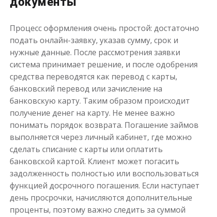
документы
Процесс оформления очень простой: достаточно
подать онлайн-заявку, указав сумму, срок и
нужные данные. После рассмотрения заявки
Одолжим до 30 дней
система принимает решение, и после одобрения
средства переводятся как перевод с карты,
до
50 000
₽
Сумма
банковский перевод или зачисление на
от 1
до 30 дня
Срок
банковскую карту. Таким образом происходит
Получить
получение денег на карту. Не менее важно
понимать порядок возврата. Погашение займов
выполняется через личный кабинет, где можно
сделать списание с карты или оплатить
банковской картой. Клиент может погасить
задолженность полностью или воспользоваться
функцией досрочного погашения. Если наступает
день просрочки, начисляются дополнительные
Переведём в долг
проценты, поэтому важно следить за суммой