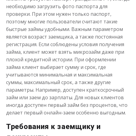
от 1
до 21 дня
Срок
необходимо загрузить фото паспорта для
проверки. При этом нужен только паспорт,
Получить
поэтому многие пользователи считают такие
быстрые займы удобными. Важным параметром
является возраст заемщика, а также постоянная
регистрация. Если соблюдены условия получения
займа, клиент может взять микрозайм даже при
плохой кредитной истории. При оформлении
займа клиент выбирает сумму и срок, где
Моментальный займ
учитываются минимальная и максимальная
суммы, максимальный срок, а также другие
параметры. Например, доступен краткосрочный
до
50 000
₽
Сумма
займ или заем до зарплаты. Для новых клиентов
от 1
до 21 дня
Срок
иногда доступен первый займ без процентов, что
Получить
делает первый онлайн-заем особенно выгодным.
Требования к заемщику и