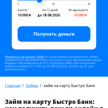
5
18
30
Берёте
На 12 дней
Возвращаете
10 000 ₽
до 18.08.2026
10 000 ₽
Получить
деньги
Промокод на скидку 100%
от начисляемых процентов по займу
применяется автоматически и доступен только физическим лицам
впервые обратившиеся в ООО «Кредиска МКК» для получения
займа в размере от 1 000 до 50 000 рублей, сроком до 21 дня
включительно.
Главная
Займы
займ на карту Быстро Банк
Займ на карту Быстро Банк: