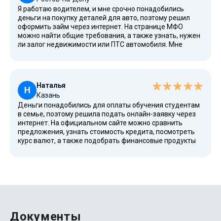
можно досрочно, а в личном кабинете отображается
Я работаю водителем, и мне срочно понадобились
дата и период возврата.
деньги на покупку деталей для авто, поэтому решил
оформить займ через интернет. На странице МФО
можно найти общие требования, а также узнать, нужен
ли залог недвижимости или ПТС автомобиля. Мне
подошёл вариант без залога, без поручителей и без
лишних документов. Рассмотрение заявки заняло
немного времени, после чего пришло положительное
решение. Средства перевели переводом на дебетовые
Наталья
карты через банковский сервис. Теперь погашение
Н
Казань
делаю ежемесячным платежом, а при необходимости
Деньги понадобились для оплаты обучения студентам
доступно рефинансирование и подбор новых условий.
в семье, поэтому решила подать онлайн-заявку через
интернет. На официальном сайте можно сравнить
предложения, узнать стоимость кредита, посмотреть
курс валют, а также подобрать финансовые продукты
для любых целей. Заполнение анкеты прошло быстро:
ввела паспорт гражданина РФ, ИНН, номер мобильного
и данные дохода. После проверки пришло SMS, и
система сообщила, что заявку одобрят. Деньги
поступили мгновенно, а погасить можно через
банкоматы, банковским переводом, систему оплаты или
в личном кабинете. Компания имеет лицензию ЦБ
России, входит в реестр, поэтому вызывает доверие и
Документы
работает круглосуточно в разных городах: Санкт-