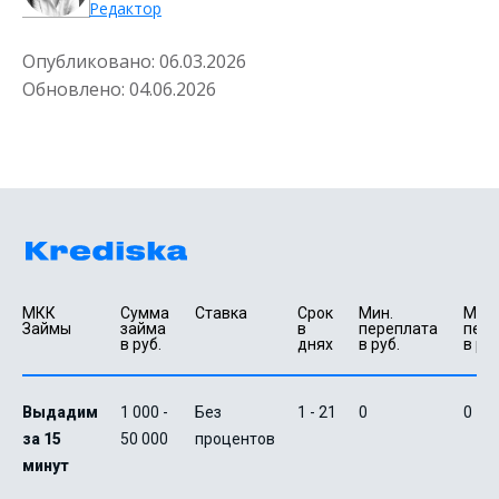
Редактор
Опубликовано:
06.03.2026
Обновлено:
04.06.2026
МКК 
Сумма 
Ставка
Срок 
Мин. 

Макс.
Займы
займа 
в 
переплата 
пере
в руб.
днях
в руб.
в руб
Выдадим
1 000 -
Без
1 - 21
0
0
за 15
50 000
процентов
минут