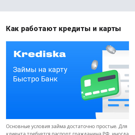
Первый раз без комиссии
Как работают кредиты и карты
до
50 000
₽
Сумма
от 1
до 21 дня
Срок
Получить
Деньги на здоровье
Основные условия займа достаточно простые. Для
до
50 000
₽
Сумма
клиента требуется паспорт гражданина РФ, иногда