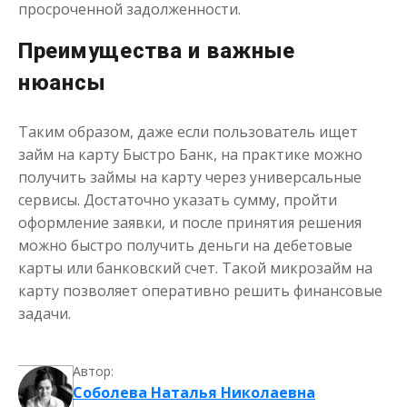
просроченной задолженности.
до
50 000
₽
Сумма
Преимущества и важные
от 1
до 21 дня
Срок
нюансы
Получить
Таким образом, даже если пользователь ищет
займ на карту Быстро Банк, на практике можно
получить займы на карту через универсальные
сервисы. Достаточно указать сумму, пройти
оформление заявки, и после принятия решения
можно быстро получить деньги на дебетовые
Деньги до зарплаты
карты или банковский счет. Такой микрозайм на
карту позволяет оперативно решить финансовые
задачи.
до
50 000
₽
Сумма
от 1
до 21 дня
Срок
Автор:
Получить
Соболева Наталья Николаевна