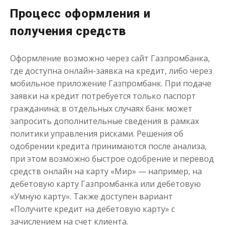
Получить
Процесс оформления и
получения средств
Оформление возможно через сайт Газпромбанка,
где доступна онлайн-заявка на кредит, либо через
мобильное приложение Газпромбанк. При подаче
заявки на кредит потребуется только паспорт
Одолжим до 30 дней
гражданина; в отдельных случаях банк может
запросить дополнительные сведения в рамках
политики управления рисками. Решения об
до
50 000
₽
Сумма
одобрении кредита принимаются после анализа,
от 1
до 30 дня
Срок
при этом возможно быстрое одобрение и перевод
Получить
средств онлайн на карту «Мир» — например, на
дебетовую карту Газпромбанка или дебетовую
«Умную карту». Также доступен вариант
«Получите кредит на дебетовую карту» с
зачислением на счет клиента.