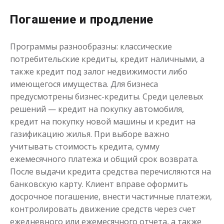
Погашение и продление
Переведём в долг
Программы разнообразны: классические
потребительские кредиты, кредит наличными, а
до
50 000
₽
Сумма
также кредит под залог недвижимости либо
от 1
до 21 дня
Срок
имеющегося имущества. Для бизнеса
предусмотрены бизнес-кредиты. Среди целевых
Получить
решений — кредит на покупку автомобиля,
кредит на покупку новой машины и кредит на
газификацию жилья. При выборе важно
учитывать стоимость кредита, сумму
ежемесячного платежа и общий срок возврата.
После выдачи кредита средства перечисляются на
банковскую карту. Клиент вправе оформить
Деньги до зарплаты
досрочное погашение, внести частичные платежи,
контролировать движение средств через счет
ежедневного или ежемесячного отчета, а также