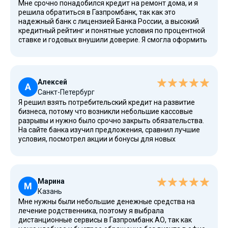
Мне срочно понадобился кредит на ремонт дома, и я
решила обратиться в Газпромбанк, так как это
надежный банк с лицензией Банка России, а высокий
кредитный рейтинг и понятные условия по процентной
ставке и годовых внушили доверие. Я смогла оформить
заявку на сайте через интернет, затем войти в личный
кабинет в мобильном приложении с телефона, где
доступны удобный калькулятор и подробный расчет —
достаточно было указать параметры, размер и срок в
Алексей
месяцах, а также номер, ИНН и подтвердить
А
Санкт-Петербург
гражданство РФ. В моем случае не потребовались
Я решил взять потребительский кредит на развитие
справка о доходах и поручители, хотя при наличии
бизнеса, потому что возникли небольшие кассовые
сложной кредитной истории или при статусе ИП и
разрывы и нужно было срочно закрыть обязательства.
самозанятого могут быть дополнительные требования.
На сайте банка изучил предложения, сравнил лучшие
Решение пришло в течение короткого времени, без
условия, посмотрел акции и бонусы для новых
отказа, а оформление и подписание договора прошло
клиентов, после чего через приложение в мобильном
дистанционно, после чего средства зачислены на счет;
формате отправил данные — заполнил анкету, отправил
возможны и переводы по реквизитам; при желании
документы, и система учла возраст, стаж работы,
можно получить наличными через офис. Сейчас
кредитный опыт и другие параметры. Одобрение
своевременно вношу платежи, контролирую погашение
Марина
получил быстро, ставка оказалась низкой, а полная
М
и знаю, что при необходимости доступно
Казань
стоимость кредита рассчитана индивидуально по
рефинансирование и специальные программы, что
Мне нужны были небольшие денежные средства на
закону. Деньги поступили на банковский счет,
очень полезно для планирования финансов.
лечение родственника, поэтому я выбрала
обслуживание прозрачное, без скрытых комиссий, а при
дистанционные сервисы в Газпромбанк АО, так как
досрочном закрытии можно полностью погасить