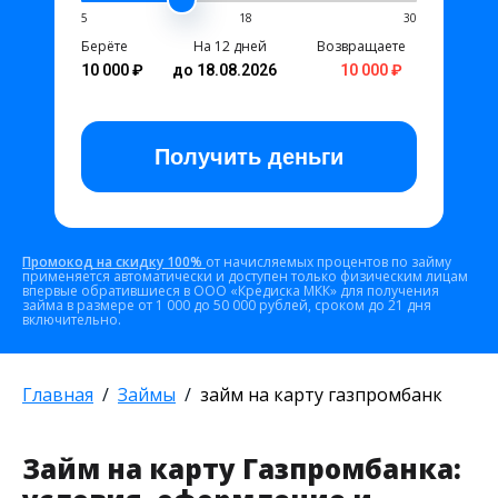
5
18
30
Берёте
На 12 дней
Возвращаете
10 000 ₽
до 18.08.2026
10 000 ₽
Получить
деньги
Промокод на скидку 100%
от начисляемых процентов по займу
применяется автоматически и доступен только физическим лицам
впервые обратившиеся в ООО «Кредиска МКК» для получения
займа в размере от 1 000 до 50 000 рублей, сроком до 21 дня
включительно.
Главная
Займы
займ на карту газпромбанк
Займ на карту Газпромбанка: