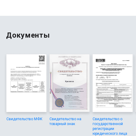
встроенный калькулятор, после чего средства
поступили на счет в течение дня. Банк предлагает
специальные программы для самозанятых, клиентов с
разным уровнем дохода, а также выгодные условия при
длительном сотрудничестве, включая накопительный
сервис и расширенные возможности для бизнеса.
Документы
Теперь я регулярно контролирую погашение, использую
дистанционные и электронные сервисы, и могу
подробнее отслеживать движение средств и курсы по
продуктам прямо в личном кабинете, что часто
экономит время и делает управление финансами
максимально удобным.
Свидетельство МФК
Свидетельство на
Свидетельство о
товарный знак
государственной
регистрации
юридического лица