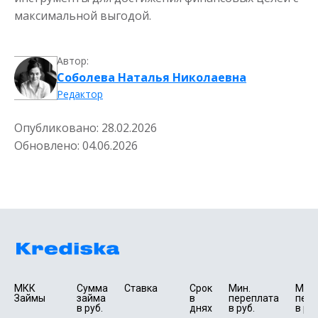
максимальной выгодой.
Автор:
Соболева Наталья Николаевна
Редактор
Опубликовано:
28.02.2026
Обновлено:
04.06.2026
МКК 
Сумма 
Ставка
Срок 
Мин. 

Макс.
Займы
займа 
в 
переплата 
пере
в руб.
днях
в руб.
в руб