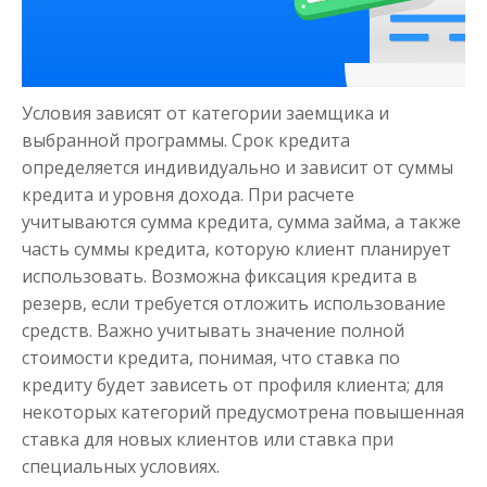
Деньги на здоровье
до
50 000
₽
Сумма
Условия зависят от категории заемщика и
от 1
до 21 дня
Срок
выбранной программы. Срок кредита
Получить
определяется индивидуально и зависит от суммы
кредита и уровня дохода. При расчете
учитываются сумма кредита, сумма займа, а также
часть суммы кредита, которую клиент планирует
использовать. Возможна фиксация кредита в
резерв, если требуется отложить использование
средств. Важно учитывать значение полной
стоимости кредита, понимая, что ставка по
Моментальный займ
кредиту будет зависеть от профиля клиента; для
некоторых категорий предусмотрена повышенная
ставка для новых клиентов или ставка при
до
50 000
₽
Сумма
от 1
до 21 дня
Срок
специальных условиях.