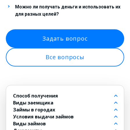
Можно ли получать деньги и использовать их
для разных целей?
Задать вопрос
Все вопросы
Способ получения
Виды заемщика
На банковский счет
Займы в городах
Через контакт
Пенсионерам до 80 лет
Условия выдачи займов
На карту
Для должников
в Москве
Виды займов
на Киви
Безработным
в Санкт-Петербурге
Бесплатные