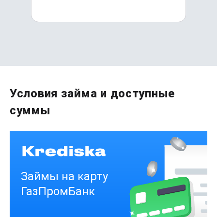
Первый раз без комиссии
Условия займа и доступные
до
50 000
₽
суммы
Сумма
от 1
до 21 дня
Срок
Получить