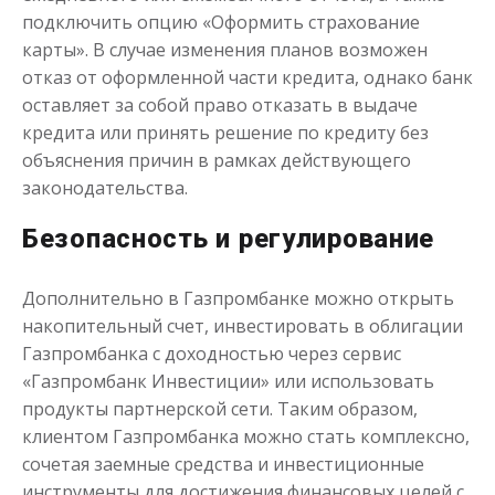
до
50 000
₽
Сумма
подключить опцию «Оформить страхование
от 1
до 21 дня
Срок
карты». В случае изменения планов возможен
Получить
отказ от оформленной части кредита, однако банк
оставляет за собой право отказать в выдаче
кредита или принять решение по кредиту без
объяснения причин в рамках действующего
законодательства.
Безопасность и регулирование
Дополнительно в Газпромбанке можно открыть
накопительный счет, инвестировать в облигации
Газпромбанка с доходностью через сервис
«Газпромбанк Инвестиции» или использовать
продукты партнерской сети. Таким образом,
клиентом Газпромбанка можно стать комплексно,
сочетая заемные средства и инвестиционные
инструменты для достижения финансовых целей с