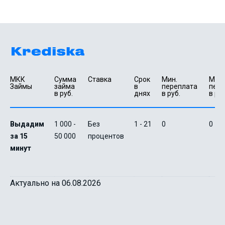
МКК 
Сумма 
Ставка
Срок 
Мин. 

Макс.
Займы
займа 
в 
переплата 
пере
в руб.
днях
в руб.
в руб
Выдадим
1 000 -
Без
1 - 21
0
0
за 15
50 000
процентов
минут
Актуально на 06.08.2026