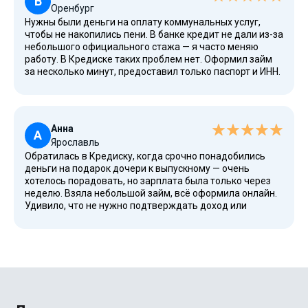
В
Оренбург
Погасила займ досрочно через пять дней, когда
Нужны были деньги на оплату коммунальных услуг,
получила аванс. В личном кабинете удобно хранятся
чтобы не накопились пени. В банке кредит не дали из-за
все документы, можно в любой момент скачать
небольшого официального стажа — я часто меняю
договор. Обязательно буду пользоваться еще при
работу. В Кредиске таких проблем нет. Оформил займ
необходимости.
за несколько минут, предоставил только паспорт и ИНН.
Одобрение пришло быстро, деньги перевели на карту
без задержек. Отдельно хочу отметить удобство
личного кабинета: там видна вся информация по займу,
можно изменить дату платежа, продлить срок, если
Анна
возникают сложности. Процентные ставки
А
Ярославль
стандартные, условия прозрачные. Погасил в срок, все
Обратилась в Кредиску, когда срочно понадобились
обязательства выполнил. Компания работает легально,
деньги на подарок дочери к выпускному — очень
имеет все необходимые разрешения. Рекомендую как
хотелось порадовать, но зарплата была только через
надежный сервис для быстрого получения денег без
неделю. Взяла небольшой займ, всё оформила онлайн.
лишней бюрократии.
Удивило, что не нужно подтверждать доход или
собирать справки. Только паспорт и ИНН. Заполнила
анкету, указала сумму, и через несколько минут деньги
уже были на карте. Процентные ставки приемлемые,
полная стоимость кредита прописана в договоре.
Очень удобно, что можно погасить досрочно без
штрафов — я закрыла займ через две недели, когда
получила премию на работе. В личном кабинете всё
прозрачно: видно, сколько осталось заплатить, когда