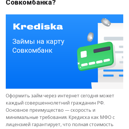
до
50 000
₽
Совкомбанка?
Сумма
от 1
до 21 дня
Срок
Получить
Деньги на здоровье
до
50 000
₽
Сумма
Оформить займ через интернет сегодня может
от 1
до 21 дня
Срок
каждый совершеннолетний гражданин РФ.
Получить
Основное преимущество — скорость и
минимальные требования. Кредиска как МФО с
лицензией гарантирует, что полная стоимость