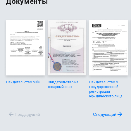
Документы
крайний срок платежа.
Свидетельство МФК
Свидетельство на
Свидетельство о
товарный знак
государственной
регистрации
юридического лица
Предыдущий
Следующий