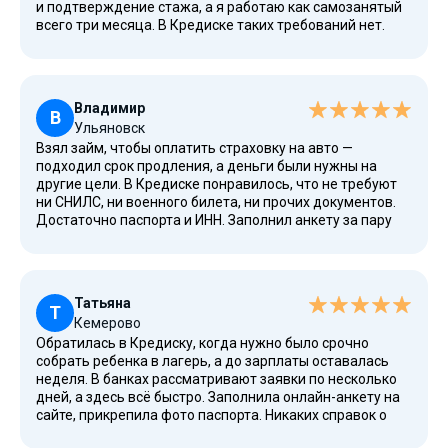
и подтверждение стажа, а я работаю как самозанятый
знакомым.
всего три месяца. В Кредиске таких требований нет.
Оформил займ онлайн, указал паспортные данные и
номер телефона. Одобрение пришло буквально через
пять минут. Деньги перевели на карту без задержек.
Важно, что компания работает официально, имеет
Владимир
лицензию и соблюдает требования федерального
В
Ульяновск
законодательства. В договоре всё четко прописано:
Взял займ, чтобы оплатить страховку на авто —
сумма, срок, процентная ставка. Никаких скрытых
подходил срок продления, а деньги были нужны на
комиссий. Погасил в срок, кредитная история не
другие цели. В Кредиске понравилось, что не требуют
пострадала. Отличный сервис для тех, кому нужны
ни СНИЛС, ни военного билета, ни прочих документов.
деньги здесь и сейчас без бюрократии.
Достаточно паспорта и ИНН. Заполнил анкету за пару
минут, указал сумму и срок, отправил заявку. Через
несколько минут пришло СМС с одобрением. Перевод
на карту Совкомбанка прошел мгновенно. В личном
кабинете удобно отслеживать дату платежа и сумму к
Татьяна
возврату. Когда через 2 недели появилась
Т
Кемерово
возможность закрыть долг досрочно, система
Обратилась в Кредиску, когда нужно было срочно
пересчитала проценты только за фактические дни
собрать ребенка в лагерь, а до зарплаты оставалась
пользования займом. Экономия получилась
неделя. В банках рассматривают заявки по несколько
существенная. Обязательно буду обращаться снова,
дней, а здесь всё быстро. Заполнила онлайн-анкету на
если возникнут непредвиденные расходы.
сайте, прикрепила фото паспорта. Никаких справок о
доходах не попросили, хотя я официально не работаю