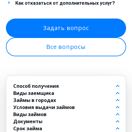
Как отказаться от дополнительных услуг?
Задать вопрос
Все вопросы
Способ получения
Виды заемщика
На банковский счет
Займы в городах
Через контакт
Пенсионерам до 80 лет
Условия выдачи займов
На карту
Для должников
в Москве
Виды займов
на Киви
Безработным
в Санкт-Петербурге
Бесплатные
Документы
на Юмани
Для военнослужащих
в Новосибирске
Без комиссии
Долгосрочные
Срок займа
Банковским переводом
Для женщин
в Екатеринбурге
По СМС
Мини
По паспорту