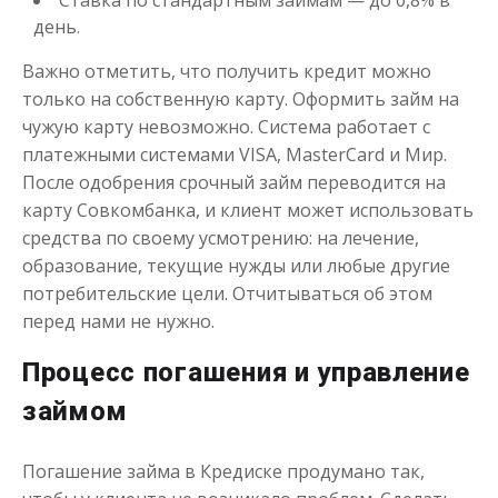
Ставка по стандартным займам — до 0,8% в
день.
Важно отметить, что получить кредит можно
только на собственную карту. Оформить займ на
чужую карту невозможно. Система работает с
платежными системами VISA, MasterCard и Мир.
После одобрения срочный займ переводится на
Деньги до зарплаты
карту Совкомбанка, и клиент может использовать
средства по своему усмотрению: на лечение,
до
50 000
₽
Сумма
образование, текущие нужды или любые другие
от 1
до 21 дня
Срок
потребительские цели. Отчитываться об этом
Получить
перед нами не нужно.
Процесс погашения и управление
займом
Погашение займа в Кредиске продумано так,