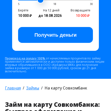
5
18
30
Берёте
На 12 дней
Возвращаете
10 000 ₽
до 18.08.2026
10 000 ₽
Получить
деньги
Промокод на скидку 100%
от начисляемых процентов по займу
применяется автоматически и доступен только физическим лицам
впервые обратившиеся в ООО «Кредиска МКК» для получения
займа в размере от 1 000 до 50 000 рублей, сроком до 21 дня
включительно.
Главная
Займы
На карту Совкомбанк
Займ на карту Совкомбанка: