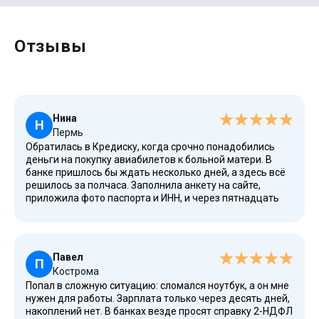
Отзывы
Нина
Н
Пермь
Обратилась в Кредиску, когда срочно понадобились
деньги на покупку авиабилетов к больной матери. В
банке пришлось бы ждать несколько дней, а здесь всё
решилось за полчаса. Заполнила анкету на сайте,
приложила фото паспорта и ИНН, и через пятнадцать
минут деньги уже поступили на карту Совкомбанка.
Удивило, что не требуют ни справок о доходах, ни
подтверждения занятости. Процентные ставки
стандартные для рынка, все условия прописаны в
Павел
договоре прозрачно. Погасила займ досрочно через
П
Кострома
две недели — в личном кабинете система
Попал в сложную ситуацию: сломался ноутбук, а он мне
автоматически пересчитала проценты. Очень удобно,
нужен для работы. Зарплата только через десять дней,
что можно в любой момент зайти в приложение и
накоплений нет. В банках везде просят справку 2-НДФЛ
проверить статус заявки. Теперь буду рекомендовать