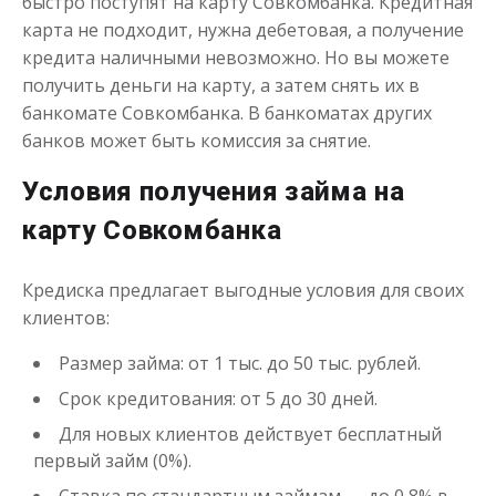
быстро поступят на карту Совкомбанка. Кредитная
карта не подходит, нужна дебетовая, а получение
кредита наличными невозможно. Но вы можете
до
50 000
₽
Сумма
от 1
до 30 дня
Срок
получить деньги на карту, а затем снять их в
банкомате Совкомбанка. В банкоматах других
Получить
банков может быть комиссия за снятие.
Условия получения займа на
карту Совкомбанка
Кредиска предлагает выгодные условия для своих
клиентов:
Переведём в долг
Размер займа: от 1 тыс. до 50 тыс. рублей.
Срок кредитования: от 5 до 30 дней.
до
50 000
₽
Сумма
от 1
до 21 дня
Срок
Для новых клиентов действует бесплатный
первый займ (0%).
Получить