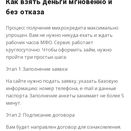
Как взять деньги мгновенно и
без отказа
Процесс получения микрокредита максимально
упрощен. Вам не нужно никуда ехать и ждать
рабочих часов МФО. Сервис работает
Переведём в долг
круглосуточно. Чтобы оформить займ, нужно
пройти три простых шага:
до
50 000
₽
Сумма
от 1
до 21 дня
Этап 1: Заполнение заявки
Срок
Получить
На сайте нужно подать заявку, указать базовую
информацию: номер телефона, e-mail и данные
паспорта. Заполнение анкеты занимает не более 5
минут.
Этап 2: Подписание договора
Вам будет направлен договор для ознакомления.