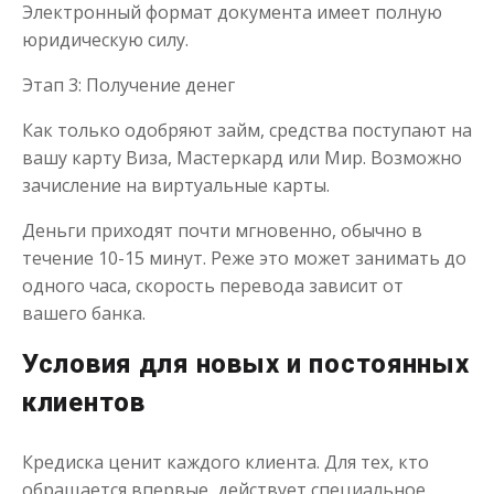
Электронный формат документа имеет полную
Деньги до зарплаты
юридическую силу.
Этап 3: Получение денег
до
50 000
₽
Сумма
от 1
до 21 дня
Срок
Как только одобряют займ, средства поступают на
Получить
вашу карту Виза, Мастеркард или Мир. Возможно
зачисление на виртуальные карты.
Деньги приходят почти мгновенно, обычно в
течение 10-15 минут. Реже это может занимать до
одного часа, скорость перевода зависит от
вашего банка.
Условия для новых и постоянных
клиентов
Кредиска ценит каждого клиента. Для тех, кто
обращается впервые, действует специальное