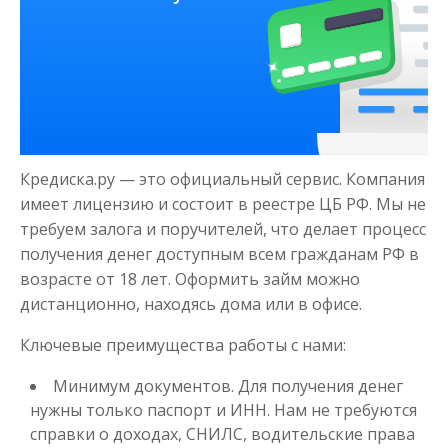
Деньги на здоровье
до
50 000
₽
Сумма
Кредиска.ру — это официальный сервис. Компания
от 1
до 21 дня
Срок
имеет лицензию и состоит в реестре ЦБ РФ. Мы не
Получить
требуем залога и поручителей, что делает процесс
получения денег доступным всем гражданам РФ в
возрасте от 18 лет. Оформить займ можно
дистанционно, находясь дома или в офисе.
Ключевые преимущества работы с нами:
Минимум документов. Для получения денег
нужны только паспорт и ИНН. Нам не требуются
Моментальный займ
справки о доходах, СНИЛС, водительские права