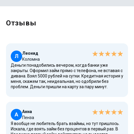
Отзывы
Леонид
Л
Коломна
Деньги понадобились вечером, когда банки уже
закрыты. Оформил займ прямо с телефона, не вставая с
дивана. Взял 5000 рублей на сутки. Кредитная история у
меня, скажем так, неидеальная, но одобрили без
проблем. Деньги пришли на карту за пару минут.
Удобно, что не нужно никуда ехать, не надо ничего
объяснять и доказывать. Весь процесс занял меньше
10 минут, и я сразу решил свой вопрос.
Анна
А
Пенза
Я вообще не любитель брать взаймы, но тут пришлось.
Искала, где взять займ без процентов в первый раз. В