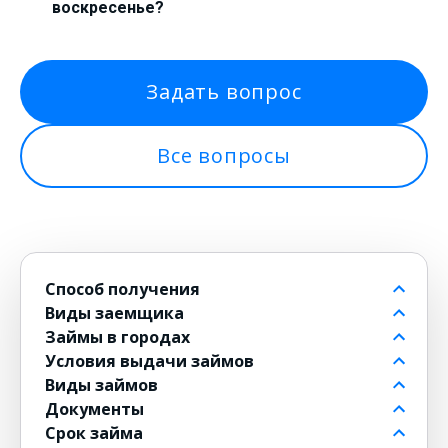
воскресенье?
Задать вопрос
Все вопросы
Способ получения
Виды заемщика
На банковский счет
Займы в городах
Через контакт
Пенсионерам до 80 лет
Условия выдачи займов
На карту
Для должников
в Москве
Виды займов
на Киви
Безработным
в Санкт-Петербурге
Бесплатные
Документы
на Юмани
Для военнослужащих
в Новосибирске
Без комиссии
Долгосрочные
Срок займа
Банковским переводом
Для женщин
в Екатеринбурге
По СМС
Мини
По паспорту