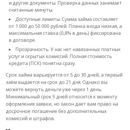
и другие документы. Проверка данных занимает
до
50 000
₽
считанные минуты.
Сумма
от 1
до 21 дня
Срок
Доступные лимиты. Сумма займа составляет
Получить
от 1 000 до 50 000 рублей. Планка входа низкая, а
максимальная ставка (0,8% в день) фиксирована
в договоре.
Прозрачность. У нас нет навязанных платных
услуг и скрытых комиссий. Полная стоимость
кредита (ПСК) понятна сразу.
Срок займа варьируется от 5 до 30 дней, а первый
заём выдается на срок до 21 дня. Однако вы
Одолжим до 30 дней
можете вернуть деньги уже через 1 день.
Минимальный срок 5 дней относится к моменту
до
50 000
₽
Сумма
оформления заявки, но закон дает вам право на
от 1
до 30 дня
Срок
досрочное погашение без дополнительных
Получить
комиссий и штрафов.