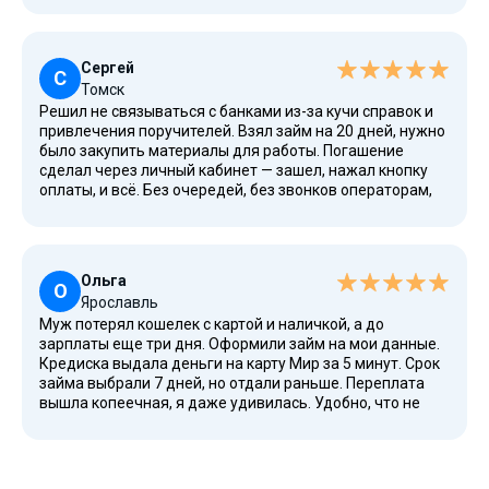
выходной. Вернула долг через две недели, без
штрафов и нервотрепки. Всё честно, всё прозрачно.
Рекомендую всем, кто не любит ждать и
Сергей
переплачивать.
С
Томск
Решил не связываться с банками из-за кучи справок и
привлечения поручителей. Взял займ на 20 дней, нужно
было закупить материалы для работы. Погашение
сделал через личный кабинет — зашел, нажал кнопку
оплаты, и всё. Без очередей, без звонков операторам,
без нервов. Теперь это мой основной способ, если не
хватает денег, а нужно срочно оплатить поставку.
Ольга
О
Ярославль
Муж потерял кошелек с картой и наличкой, а до
зарплаты еще три дня. Оформили займ на мои данные.
Кредиска выдала деньги на карту Мир за 5 минут. Срок
займа выбрали 7 дней, но отдали раньше. Переплата
вышла копеечная, я даже удивилась. Удобно, что не
нужно ничего сканировать, отправлять фото
документов. Всё делается с телефона, лежа на диване,
не надо никуда идти.