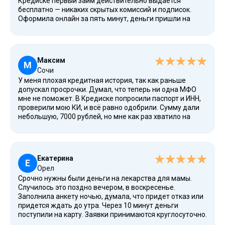
Кредиске первый займ действительно выдается
бесплатно — никаких скрытых комиссий и подписок.
Оформила онлайн за пять минут, деньги пришли на
карту очень быстро. Через неделю вернула ровно ту
сумму, которую брала, без копейки сверху. Теперь когда
нужны деньги до зарплаты, пользуюсь только этим
сервисом. Всё спокойно и надежно.
Максим
М
Сочи
У меня плохая кредитная история, так как раньше
допускал просрочки. Думал, что теперь ни одна МФО
мне не поможет. В Кредиске попросили паспорт и ИНН,
проверили мою КИ, и всё равно одобрили. Сумму дали
небольшую, 7000 рублей, но мне как раз хватило на
ремонт телефона. Вернул досрочно, через 10 дней.
Скорость оформления и человеческое отношение — вот
за что я ценю этот сервис. Жаль, что раньше не знал о
них.
Екатерина
Е
Орел
Срочно нужны были деньги на лекарства для мамы.
Случилось это поздно вечером, в воскресенье.
Заполнила анкету ночью, думала, что придет отказ или
придется ждать до утра. Через 10 минут деньги
поступили на карту. Заявки принимаются круглосуточно.
Это огромный плюс, когда беда случается ночью или в