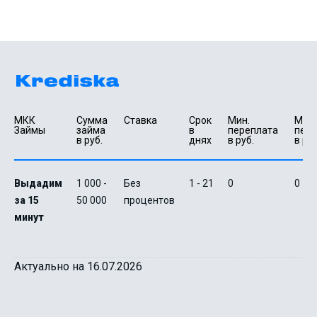
МКК 
Сумма 
Ставка
Срок 
Мин. 

Макс.
Займы
займа 
в 
переплата 
пере
в руб.
днях
в руб.
в руб
Выдадим
1 000 -
Без
1 - 21
0
0
за 15
50 000
процентов
минут
Актуально на 16.07.2026