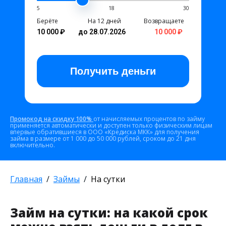
5
18
30
Берёте
На 12 дней
Возвращаете
10 000 ₽
до 28.07.2026
10 000 ₽
Получить
деньги
Промокод на скидку 100%
от начисляемых процентов по займу
применяется автоматически и доступен только физическим лицам
впервые обратившиеся в ООО «Кредиска МКК» для получения
займа в размере от 1 000 до 50 000 рублей, сроком до 21 дня
включительно.
Главная
Займы
На сутки
Займ на сутки: на какой срок