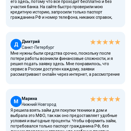
его здесь, потому что всё проходит бесплатно и без
участия банка. На сайте быстро проверили мою
кредитную историю, запросили только паспорт
гражданина РФ и номер телефона, никаких справок,
поручителей и проверок. Процесс оформления прошёл
удобно, мгновенно, можно оформить заявку
круглосуточно, а при необходимости подать через
Госуслуги. Платёж и порядок погашения понятны, любой
Дмитрий
платёж можно внести в личном кабинете. Деньги
Д
Санкт-Петербург
перечислили на мой банковский счёт Сбербанка,
Мне нужны были средства срочно, поскольку после
доступны как наличными, так и переводом. Это
потери работы возникли финансовые сложности, и я
действительно выгодные условия для любого клиента,
решил подать заявку здесь. Мне понравилось, что
компания предоставляет даже экспресс-решения без
сервис в России доступен каждому, заявки
отказа. После использования я оценила низкое
рассматривают онлайн через интернет, а рассмотрение
значение переплаты, удобные долгосрочные варианты,
проходит быстро. На адрес электронной почты пришло
а также возможность легко погасить займ заранее. По
уведомление, что всё одобрено, и уже спустя несколько
итогу полностью одобрено, подходит даже
минут можно было получить нужные тысячи. Никакого
пенсионерам и студентам, потому что дохода не
залога, всё максимально честно, а информация по
требуют, ИНН и СНИЛС тоже не нужны. Отличный сервис,
Марина
процентной ставке прозрачная. Все предложения
М
который использует только электронный
Нижний Новгород
понятные, есть даже акции и новости, в которых
документооборот, имеет высокий рейтинг, открытую
Я решила взять займ для покупки техники в дом и
рассказывается о новых условиях и сниженной ставке
информацию о реестре, прозрачные договоры и
выбрала это МФО, так как оно предоставляет удобные
для клиентов с плохой кредитной историей. Комиссия
понятные сроки возврата.
условия и выгодные проценты. Чтобы оформить займ,
при погашении минимальная, можно вносить деньги
потребовался только паспорт гражданина РФ, без
переводом или через кошелек. Мне особенно