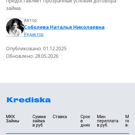
предоставляет прозрачные условия договора
займа.
Автор:
Соболева Наталья Николаевна
Редактор
Опубликовано:
01.12.2025
Обновлено:
28.05.2026
МКК 
Сумма 
Ставка
Срок 
Мин. 

Макс.
Займы
займа 
в 
переплата 
пере
в руб.
днях
в руб.
в руб