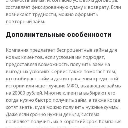
стоимость займа, и, согласно условиям договора,
составляет фиксированную сумму к возврату. Если
Деньги до зарплаты
возникают трудности, можно оформить
повторный займ.
до
50 000
₽
Сумма
Дополнительные особенности
от 1
до 21 дня
Срок
Получить
Компания предлагает беспроцентные займы для
новых клиентов, если условия им подходят,
предоставляя возможность получить заем на
выгодных условиях. Сервис также помогает тем,
кто выбирает займы для исправления кредитной
истории или ищет лучшие МФО, выдающие займы
на 20000 рублей. Многие клиенты выбирают его,
когда нужно быстро получить займ, а также когда
хотят знать, куда можно получить нужные суммы.
Даже если срочно нужны деньги, система
позволяет получить их в короткий срок. Компания