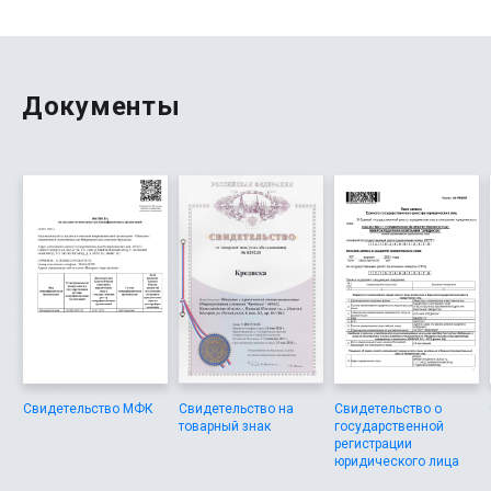
возврата, указано всё в договоре, сервис доступен
даже пенсионерам и студентам, можно пройти через
электронный адрес и пользоваться интернет-
кабинетом. Очень понравилось, что никаких других
комиссий нет, обслуживание честное, а качество
Документы
подтверждает отличный рейтинг.
Свидетельство МФК
Свидетельство на
Свидетельство о
товарный знак
государственной
регистрации
юридического лица