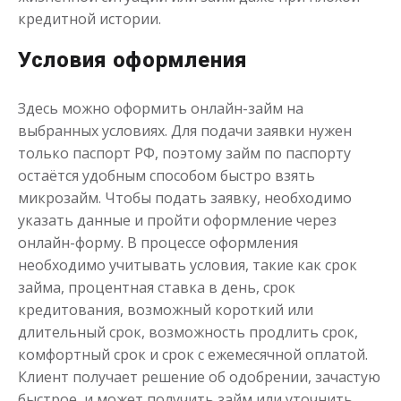
кредитной истории.
до
50 000
₽
Сумма
Условия оформления
от 1
до 21 дня
Срок
Получить
Здесь можно оформить онлайн-займ на
выбранных условиях. Для подачи заявки нужен
только паспорт РФ, поэтому займ по паспорту
остаётся удобным способом быстро взять
микрозайм. Чтобы подать заявку, необходимо
указать данные и пройти оформление через
онлайн-форму. В процессе оформления
необходимо учитывать условия, такие как срок
Одолжим до 30 дней
займа, процентная ставка в день, срок
кредитования, возможный короткий или
длительный срок, возможность продлить срок,
до
50 000
₽
Сумма
от 1
до 30 дня
Срок
комфортный срок и срок с ежемесячной оплатой.
Клиент получает решение об одобрении, зачастую
Получить
быстрое, и может получить займ или уточнить