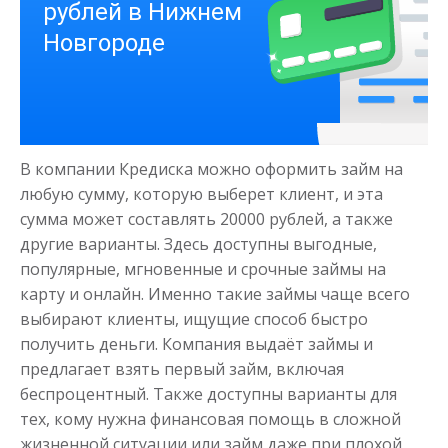
Деньги на здоровье
В компании Кредиска можно оформить займ на
до
50 000
₽
Сумма
любую сумму, которую выберет клиент, и эта
от 1
до 21 дня
Срок
сумма может составлять 20000 рублей, а также
другие варианты. Здесь доступны выгодные,
Получить
популярные, мгновенные и срочные займы на
карту и онлайн. Именно такие займы чаще всего
выбирают клиенты, ищущие способ быстро
получить деньги. Компания выдаёт займы и
предлагает взять первый займ, включая
беспроцентный. Также доступны варианты для
тех, кому нужна финансовая помощь в сложной
Моментальный займ
жизненной ситуации или займ даже при плохой