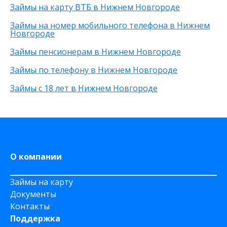
Займы на карту ВТБ в Нижнем Новгороде
Через Телеграм
Без залога
8 000 рублей
На Webmoney
Без посредников
500 рублей
Займы на номер мобильного телефона в Нижнем
Через Золотую Корону
Без посещения офиса
20 000 рублей
Новгороде
На карту круглосуточно
Без звонков
Займы пенсионерам в Нижнем Новгороде
Через приложение
На карту Моментум
Займы по телефону в Нижнем Новгороде
Не выходя из дома
Займы с 18 лет в Нижнем Новгороде
на Яндекс деньги
На дому срочно
На Сберкнижку
О компании
Займы на карту
Документы
Контакты
Поддержка