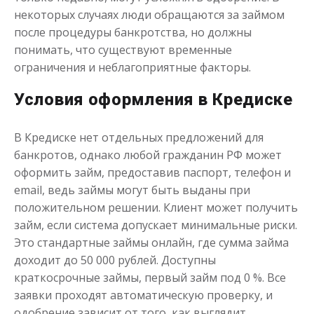
Моментальный займ
некоторых случаях люди обращаются за займом
после процедуры банкротства, но должны
понимать, что существуют временные
до
50 000
₽
Сумма
ограничения и неблагоприятные факторы.
от 1
до 21 дня
Срок
Получить
Условия оформления в Кредиске
В Кредиске нет отдельных предложений для
банкротов, однако любой гражданин РФ может
оформить займ, предоставив паспорт, телефон и
email, ведь займы могут быть выданы при
положительном решении. Клиент может получить
займ, если система допускает минимальные риски.
Одолжим до 30 дней
Это стандартные займы онлайн, где сумма займа
доходит до 50 000 рублей. Доступны
краткосрочные займы, первый займ под 0 %. Все
до
50 000
₽
Сумма
от 1
до 30 дня
Срок
заявки проходят автоматическую проверку, и
одобрение зависит от того, как выглядит