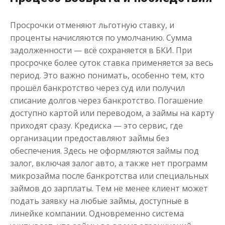
Просрочки отменяют льготную ставку, и
Деньги до зарплаты
проценты начисляются по умолчанию. Сумма
задолженности — всё сохраняется в БКИ. При
просрочке более суток ставка применяется за весь
до
50 000
₽
Сумма
период. Это важно понимать, особенно тем, кто
от 1
до 21 дня
Срок
прошёл банкротство через суд или получил
Получить
списание долгов через банкротство. Погашение
доступно картой или переводом, а займы на карту
приходят сразу. Кредиска — это сервис, где
организации предоставляют займы без
обеспечения. Здесь не оформляются займы под
залог, включая залог авто, а также нет программ
микрозайма после банкротства или специальных
займов до зарплаты. Тем не менее клиент может
подать заявку на любые займы, доступные в
линейке компании. Одновременно система