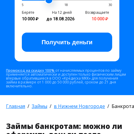
5
18
30
Берёте
На 12 дней
Возвращаете
10 000 ₽
до 18.08.2026
10 000 ₽
Получить
деньги
Промокод на скидку 100%
от начисляемых процентов по займу
применяется автоматически и доступен только физическим лицам
впервые обратившиеся в ООО «Кредиска МКК» для получения
займа в размере от 1 000 до 50 000 рублей, сроком до 21 дня
включительно.
Главная
Займы
в Нижнем Новгороде
Банкрот
Займы банкротам: можно ли