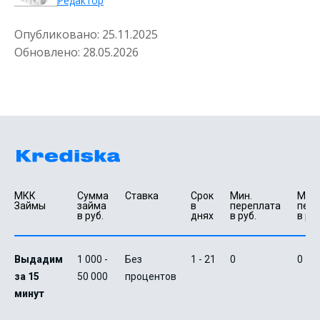
Редактор
Опубликовано:
25.11.2025
Обновлено:
28.05.2026
МКК 
Сумма 
Ставка
Срок 
Мин. 

Макс.
Займы
займа 
в 
переплата 
пере
в руб.
днях
в руб.
в руб
Выдадим
1 000 -
Без
1 - 21
0
0
за 15
50 000
процентов
минут