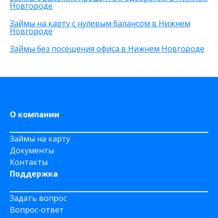
Новгороде
Не выходя из дома
на Яндекс деньги
Займы на карту с нулевым балансом в Нижнем
Новгороде
На дому срочно
На Сберкнижку
Займы без посещения офиса в Нижнем Новгороде
О компании
Займы на карту
Документы
Контакты
Поддержка
Задать вопрос
Вопрос-ответ