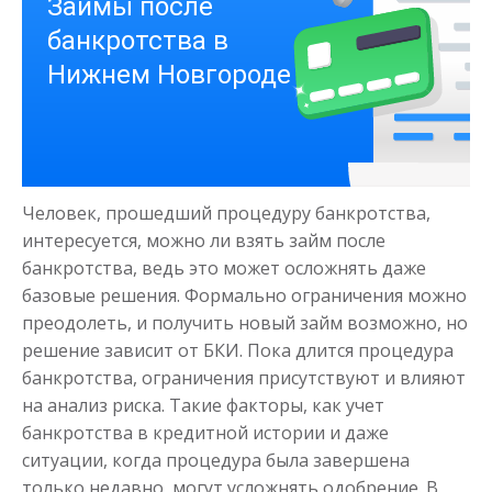
Деньги на здоровье
Человек, прошедший процедуру банкротства,
до
50 000
₽
Сумма
интересуется, можно ли взять займ после
от 1
до 21 дня
Срок
банкротства, ведь это может осложнять даже
базовые решения. Формально ограничения можно
Получить
преодолеть, и получить новый займ возможно, но
решение зависит от БКИ. Пока длится процедура
банкротства, ограничения присутствуют и влияют
на анализ риска. Такие факторы, как учет
банкротства в кредитной истории и даже
ситуации, когда процедура была завершена
только недавно, могут усложнять одобрение. В