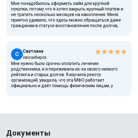
Мне понадобилось оформить займ для крупной
проблем, потому что я смогла распределить финансы и
покупки, потому что я хотел закрыть крупный платёж и
списание части долгов прошло без сложностей.
не тратить несколько месяцев на накопления. Меня
приятно удивило, что здесь можно обращаться даже
гражданам в статусе восстановления после долгов,
ведь закон позволяет МФО работать с такими
клиентами, если всё проходит правильно. Я узнал, что
здесь можно получить займ без ипотеки, без лишних
требований к имуществу, и это действительно важно,
Светлана
когда время играет роль. Я сделал звонок, уточнил
С
овосибирск
условия, и всё подтвердили официально. Заявку можно
Мне нужно было срочно оплатить лечение
подать по телефону или онлайн, и я выбрал второй
родственника, и я переживала из-за своего низкого
вариант. Теперь я полностью контролирую свои
рейтинга и старых долгов. Я изучила реестр
платежи, ведь процентная ставка минимальная и
организаций, увидела, что эта МФО работает
соответствует нормам российской финансовой
официально и даёт помощь физическим лицам, у
системы.
которых есть сложности с кредитованием. Мне
понравилось, что можно получить деньги меньше чем
за час, и вся информация подана ясно: есть данные про
реестр, проценты, сроки, порядок погашения, а также
возможные риски, о которых всегда стоит помнить.
Здесь готовы помочь тем, кто столкнулся с судебными
делами, кто хочет списать часть долгов или находится
в числе тех, кому кредиторы чаще всего отказывают. Я
Документы
подала заявку, получила ответ и теперь могу