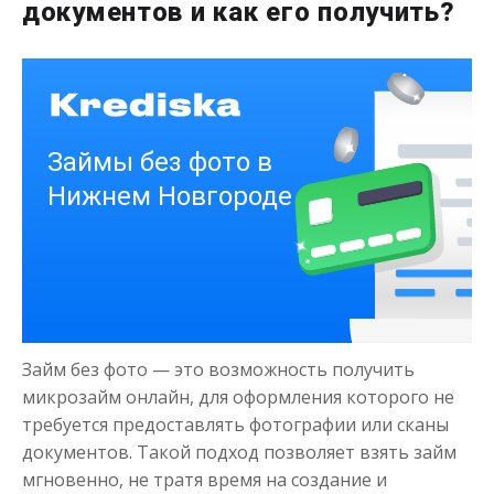
до
50 000
₽
документов и как его получить?
Сумма
от 1
до 21 дня
Срок
Получить
Деньги на здоровье
до
50 000
₽
Сумма
Займ без фото — это возможность получить
от 1
до 21 дня
Срок
микрозайм онлайн, для оформления которого не
Получить
требуется предоставлять фотографии или сканы
документов. Такой подход позволяет взять займ
мгновенно, не тратя время на создание и