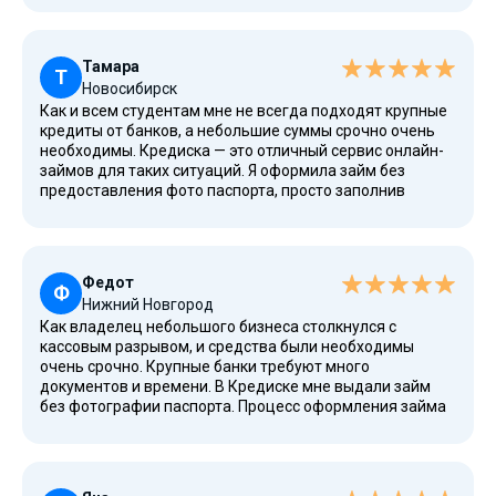
понравилось, что компания имеет все необходимые
лицензии и работает по закону, данные клиентов
надежно защищены. Это был мой первый онлайн-опыт,
Тамара
и он оказался успешным. Оформляйте заявку без
Т
Новосибирск
сомнений.
Как и всем студентам мне не всегда подходят крупные
кредиты от банков, а небольшие суммы срочно очень
необходимы. Кредиска — это отличный сервис онлайн-
займов для таких ситуаций. Я оформила займ без
предоставления фото паспорта, просто заполнив
данные в личном кабинете. Вероятность одобрения
займа оказалась высока, даже без справок о доходах.
Прямо с телефона отправила заявку и через 7 минут
получила деньги. Теперь знаю, куда обращаться в
Федот
случае финансовых проблем.
Ф
Нижний Новгород
Как владелец небольшого бизнеса столкнулся с
кассовым разрывом, и средства были необходимы
очень срочно. Крупные банки требуют много
документов и времени. В Кредиске мне выдали займ
без фотографии паспорта. Процесс оформления займа
через сайт занял минут десять, робот автоматически
всё проверил. Это мгновенный заём для решения
срочных денежных вопросов. Прямо в своем офисе
получил деньги на карту. Рекомендую всем для