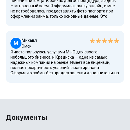
лечение питомца. В банках долгая процедура, а здесь
— мгновенный заём. Я оформила заявку онлайн, и мне
не потребовалось предоставлять фото паспорта при
оформлении займа, только основные данные. Это
заняло минимум времени. Деньги пришли на карту
Альфа-Банка в течение 15 минут. Спасибо за
оперативность и человеческое отношение. В сложных
жизненных ситуациях такой сервис — настоящая
Михаил
находка.
М
Омск
Я часто пользуюсь услугами МФО для своего
небольшого бизнеса, и Кредиска — одна из самых
надежных компаний на рынке. Имеет все лицензии,
полная прозрачность условий гарантирована.
Оформляю займы без предоставления дополнительных
документов, нужен только паспорт. Процесс происходит
автоматически, что удобно. Выбрать заём можно под
свои нужды, индивидуальный подход ощущается.
После начала сотрудничества ни разу не было сбоев.
Рекомендую, выбирайте эту компанию.
Документы