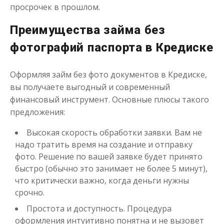
просрочек в прошлом.
до
50 000
₽
Преимущества займа без
Сумма
от 1
до 30 дня
Срок
фотографий паспорта в Кредиске
Получить
Оформляя займ без фото документов в Кредиске,
вы получаете выгодный и современный
финансовый инструмент. Основные плюсы такого
предложения:
Высокая скорость обработки заявки. Вам не
надо тратить время на создание и отправку
Переведём в долг
фото. Решение по вашей заявке будет принято
быстро (обычно это занимает не более 5 минут),
что критически важно, когда деньги нужны
до
50 000
₽
Сумма
срочно.
от 1
до 21 дня
Срок
Простота и доступность. Процедура
Получить
оформления интуитивно понятна и не вызовет