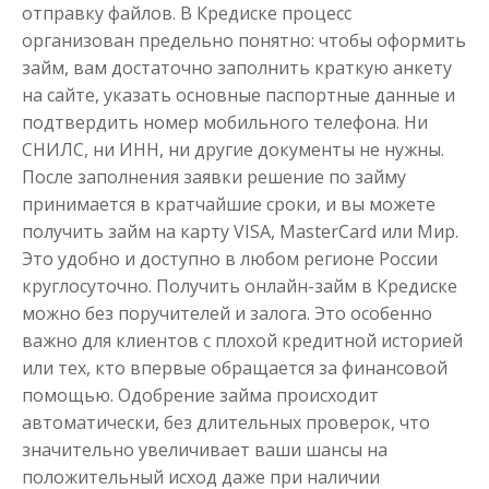
отправку файлов. В Кредиске процесс
организован предельно понятно: чтобы оформить
займ, вам достаточно заполнить краткую анкету
на сайте, указать основные паспортные данные и
подтвердить номер мобильного телефона. Ни
Моментальный займ
СНИЛС, ни ИНН, ни другие документы не нужны.
После заполнения заявки решение по займу
принимается в кратчайшие сроки, и вы можете
до
50 000
₽
Сумма
от 1
до 21 дня
Срок
получить займ на карту VISA, MasterCard или Мир.
Это удобно и доступно в любом регионе России
Получить
круглосуточно. Получить онлайн-займ в Кредиске
можно без поручителей и залога. Это особенно
важно для клиентов с плохой кредитной историей
или тех, кто впервые обращается за финансовой
помощью. Одобрение займа происходит
автоматически, без длительных проверок, что
значительно увеличивает ваши шансы на
положительный исход даже при наличии
Одолжим до 30 дней