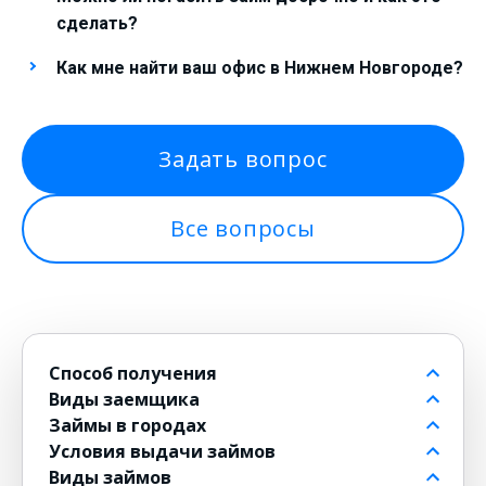
сделать?
Как мне найти ваш офис в Нижнем Новгороде?
Задать вопрос
Все вопросы
Способ получения
Виды заемщика
На банковский счет
Займы в городах
Через контакт
Пенсионерам до 80 лет
Условия выдачи займов
На карту
Для должников
в Москве
Виды займов
на Киви
Безработным
в Санкт-Петербурге
Бесплатные