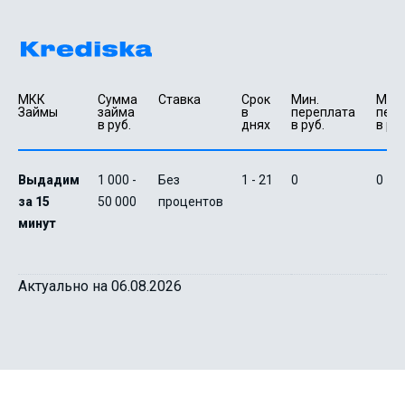
МКК 
Сумма 
Ставка
Срок 
Мин. 

Макс.
Займы
займа 
в 
переплата 
пере
в руб.
днях
в руб.
в руб
Выдадим
1 000 -
Без
1 - 21
0
0
за 15
50 000
процентов
минут
Актуально на 06.08.2026