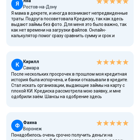
Яна
развития бизнеса.
Я
Ростов-на-Дону
Я мама в декрете, и иногда возникают непредвиденные
траты. Подруга посоветовала Кредиску, так как здесь
выдают займы без фото. Для меня это было важно, так
как нет времени на загрузки файлов. Онлайн-
калькулятор помог сразу сравнить сумму и срок и
рассчитать переплату. Оформила повторно заём через
пару недель после погашения первого микрокредита.
Удобно, что можно перейти на сайт и всё сделать за
несколько минут, не отходя от ребенка.
Кирилл
К
Самара
После нескольких просрочек в прошлом моя кредитная
история была испорчена, и банки отказывали в кредите.
Стал искать организации, выдающие займы на карту с
плохой КИ. Кредиска рассмотрела мою заявку, и мне
одобрили заём. Шансы на одобрение здесь
действительно высоки. Процесс получения займа без
фото лица прост и понятен. Я получил нужную сумму на
срок в 21 день. Сейчас стараюсь гасить вовремя, чтобы
повторно обращаться на лучших условиях.
Фаина
Ф
Воронеж
Понадобилось очень срочно получить деньги на