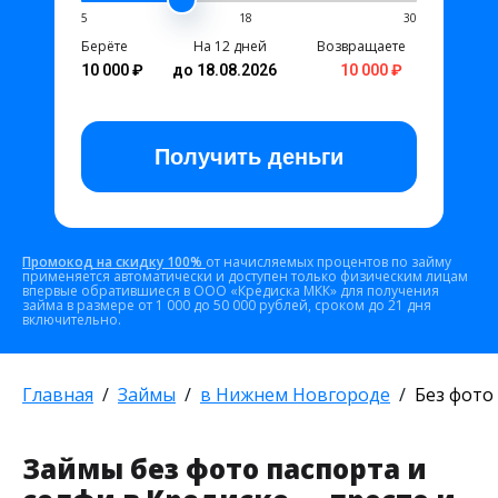
5
18
30
Берёте
На 12 дней
Возвращаете
10 000 ₽
до 18.08.2026
10 000 ₽
Получить
деньги
Промокод на скидку 100%
от начисляемых процентов по займу
применяется автоматически и доступен только физическим лицам
впервые обратившиеся в ООО «Кредиска МКК» для получения
займа в размере от 1 000 до 50 000 рублей, сроком до 21 дня
включительно.
Главная
Займы
в Нижнем Новгороде
Без фото
Займы без фото паспорта и