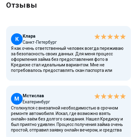
Отзывы
Клара
К
Санкт-Петербург
Я как очень ответственный человек всегда переживаю
за безопасность своих данных. Для меня процесс
оформления займа без предоставления фото в
Кредиске стал идеальным вариантом. Мне не
потребовалось предоставлять скан паспорта или
делать селфи, что значительно упростило всю
процедуру. Первый онлайн-заём был оформлен под 0%,
я выбрала небольшую сумму для теста, и всё прошло
гладко. Деньги поступили на виртуальную карту
Мстислав
Сбербанка, и я их сразу использовала. Полная
М
Екатеринбург
конфиденциальность и скорость — это главное.
Столкнулся с внезапной необходимостью в срочном
ремонте автомобиля. Искал, где возможно взять
онлайн-заём без долгого ожидания. Нашел Кредиску и
был приятно удивлен. Процесс получения займа очень
простой, отправил заявку онлайн вечером, и средства
были на карте ВТБ уже через 10 минут. Мне