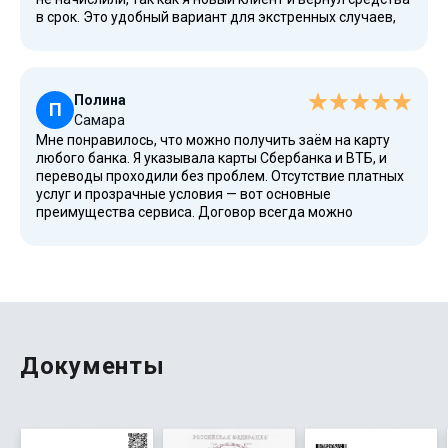
в срок. Это удобный вариант для экстренных случаев,
если нужны деньги срочно. При необходимости буду
обращаться повторно, сервис очень понравился.
Полина
П
Самара
Мне понравилось, что можно получить заём на карту
любого банка. Я указывала карты Сбербанка и ВТБ, и
переводы проходили без проблем. Отсутствие платных
услуг и прозрачные условия — вот основные
преимущества сервиса. Договор всегда можно
посмотреть в личном кабинете. Никаких скрытых
комиссий и переплат нет, что огромный плюс.
Документы