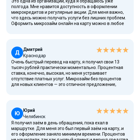
Это одна из организаций, куда я обращаюсь уже
полгода. Мне нравится доступность в оформлении
микрокредитов и регулярные акции. Для меня важно,
что здесь можно получать услуги без лишних проблем.
Оформить микрозайм онлайн на карту можно в любое
время, что очень удобно для жителей большого города.
Не нужно никуда идти и стоять в очередях.
Дмитрий
Д
Краснодар
Очень быстрый перевод на карту, я получил свои 13
тысяч рублей практически моментально. Процентная
ставка, конечно, высокая, но меня устраивает
отсутствие платных услуг. Микрозайм без процентов
для новых клиентов — это отличное предложение,
чтобы срочно решить финансовые вопросы. Здесь
всегда выручают в сложной ситуации, не оставляют в
беде.
Юрий
Ю
Челябинск
Я получил заём в день обращения, пока ехал в
маршрутке. Для меня это был первый заём на карту, и
его оформление заняло минимум времени. Процентов
не начислили, так как я новый клиент и вернул средства