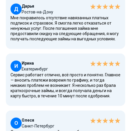
Дарья
Д
Ростов-на-Дону
Мне понравилось отсутствие навязанных платных
подписок и страховок. Я смогла легко отказаться от
ненужных услуг. После погашения займа мне
предоставили скидку на следующие обращения, я могу
получать последующие займы на выгодных условиях.
Получить деньги на карту можно очень быстро,
Кредиска делает честное предложение без скрытых
комиссий.
Ирина
И
Екатеринбург
Сервис работает отлично, всё просто и понятно. Главное
— вносить платежи вовремя по графику, и тогда
никаких проблем не возникает. Я несколько раз брала
краткосрочные займы, и всегда получала деньги на
карту быстро, в течение 10 минут после одобрения.
Организация находится в официальном реестре МФО
ЦБ РФ, что подтверждает ее надежность.
Олеся
О
Санкт-Петербург