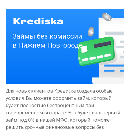
от 1
до 21 дня
Срок
Получить
Деньги на здоровье
до
50 000
₽
Сумма
Для новых клиентов Кредиска создала особые
от 1
до 21 дня
Срок
условия. Вы можете оформить займ, который
Получить
будет полностью беспроцентным при
своевременном возврате. Это будет ваш первый
займ под 0% в нашей МФО, который поможет
решить срочные финансовые вопросы без