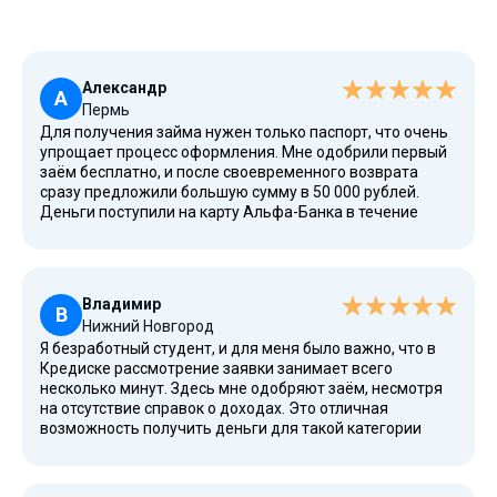
Александр
А
Пермь
Для получения займа нужен только паспорт, что очень
упрощает процесс оформления. Мне одобрили первый
заём бесплатно, и после своевременного возврата
сразу предложили большую сумму в 50 000 рублей.
Деньги поступили на карту Альфа-Банка в течение
часа. Удобно, что погашение микрокредита можно
провести через личный кабинет без визита в офис.
Владимир
В
Нижний Новгород
Я безработный студент, и для меня было важно, что в
Кредиске рассмотрение заявки занимает всего
несколько минут. Здесь мне одобряют заём, несмотря
на отсутствие справок о доходах. Это отличная
возможность получить деньги для такой категории
заемщиков. Все условия и полная стоимость займа
всегда прозрачны. Сервис очень нравится, спасибо вам
за всё.