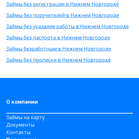
По телефону
С высоким одобрением
30 000 рублей
Займы без регистрации в Нижнем Новгороде
Через Телеграм
Без залога
8 000 рублей
Займы без поручителей в Нижнем Новгороде
На Webmoney
Без посредников
500 рублей
Через Золотую Корону
Без посещения офиса
20 000 рублей
Займы без указания работы в Нижнем Новгороде
На карту круглосуточно
Без звонков
Займы без паспорта в Нижнем Новгороде
Через приложение
На карту Моментум
Займы безработным в Нижнем Новгороде
Не выходя из дома
Займы без прописки в Нижнем Новгороде
на Яндекс деньги
На дому срочно
На Сберкнижку
О компании
Займы на карту
Документы
Контакты