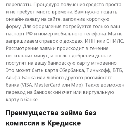
переплаты. Процедура получения средств проста
и не требует много времени. Вам нужно подать
онлайн-заявку на сайте, заполнив короткую
форму. Для оформления потребуется только ваш
Моментальный займ
паспорт РФ и номер мобильного телефона. Мы не
запрашиваем справок о доходах, ИНН или СНИЛС.
Рассмотрение заявки происходит в течение
до
50 000
₽
Сумма
от 1
до 21 дня
Срок
нескольких минут, и после одобрения деньги
поступят на вашу банковскую карту мгновенно.
Получить
Это может быть карта Сбербанка, Тинькофф, ВТБ,
Альфа-Банка или любого другого российского
банка (VISA, MasterCard или Мир). Также возможен
перевод на банковский счет или виртуальную
карту в банке.
Преимущества займа без
комиссии в Кредиске
Одолжим до 30 дней