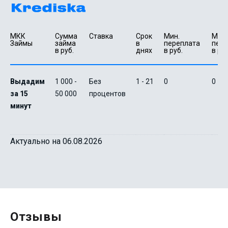
МКК 
Сумма 
Ставка
Срок 
Мин. 

Макс.
Займы
займа 
в 
переплата 
пере
в руб.
днях
в руб.
в руб
Выдадим
1 000 -
Без
1 - 21
0
0
за 15
50 000
процентов
минут
Актуально на 06.08.2026
Отзывы