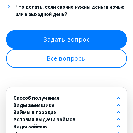
Что делать, если срочно нужны деньги ночью
или в выходной день?
Задать вопрос
Все вопросы
Способ получения
Виды заемщика
На банковский счет
Займы в городах
Через контакт
Пенсионерам до 80 лет
Условия выдачи займов
На карту
Для должников
в Москве
Виды займов
на Киви
Безработным
в Санкт-Петербурге
Бесплатные