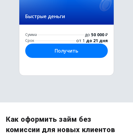
Быстрые деньги
до
50 000
₽
Сумма
от 1
до 21 дня
Срок
Получить
Первый раз без комиссии
Как оформить займ без
до
50 000
₽
комиссии для новых клиентов
Сумма