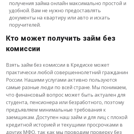
получения займа онлайн максимально простой и
удобной. Вам не нужно предоставлять
документы на квартиру или авто и искать
поручителей.
Кто может получить займ без
Деньги до зарплаты
комиссии
до
50 000
₽
Взять займ без комиссии в Кредиске может
Сумма
от 1
до 21 дня
Срок
практически любой совершеннолетний гражданин
России. Нашими услугами активно пользуются
Получить
самые разные люди по всей стране. Мы понимаем,
что финансовый вопрос может быть актуален для
студента, пенсионера или безработного, поэтому
предъявляем минимальные требования к
заемщикам. Доступен наш займ и для лиц с плохой
кредитной историей и текущими просрочками в
других МФО, так как мы проводим проверку без