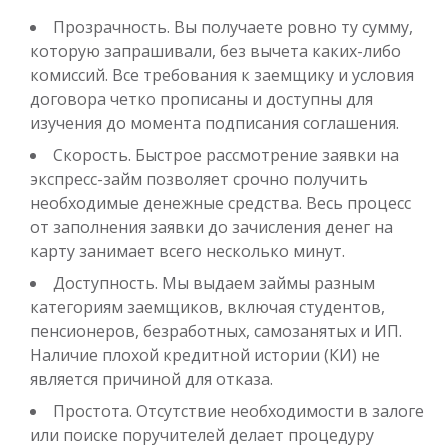
Прозрачность. Вы получаете ровно ту сумму,
до
50 000
₽
Сумма
которую запрашивали, без вычета каких-либо
от 1
до 30 дня
Срок
комиссий. Все требования к заемщику и условия
Получить
договора четко прописаны и доступны для
изучения до момента подписания соглашения.
Скорость. Быстрое рассмотрение заявки на
экспресс-займ позволяет срочно получить
необходимые денежные средства. Весь процесс
от заполнения заявки до зачисления денег на
карту занимает всего несколько минут.
Доступность. Мы выдаем займы разным
Переведём в долг
категориям заемщиков, включая студентов,
пенсионеров, безработных, самозанятых и ИП.
до
50 000
₽
Сумма
Наличие плохой кредитной истории (КИ) не
от 1
до 21 дня
Срок
является причиной для отказа.
Получить
Простота. Отсутствие необходимости в залоге
или поиске поручителей делает процедуру