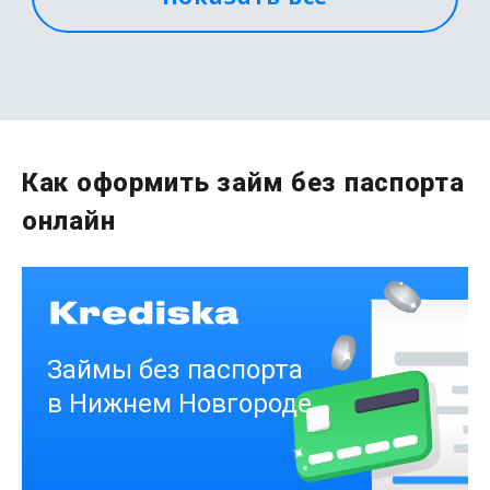
Первый раз без комиссии
до
50 000
₽
Сумма
от 1
до 21 дня
Срок
Как оформить займ без паспорта
Получить
онлайн
Деньги на здоровье
до
50 000
₽
Сумма