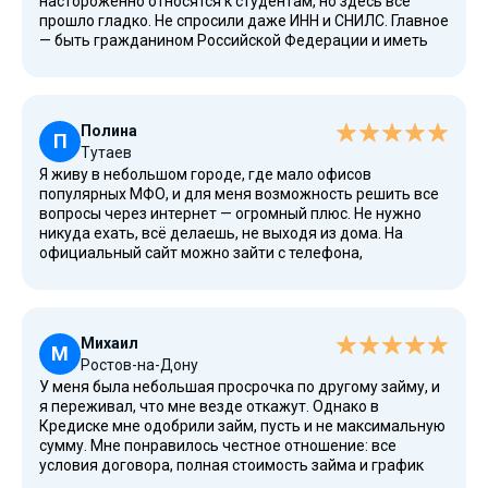
настороженно относятся к студентам, но здесь всё
прошло гладко. Не спросили даже ИНН и СНИЛС. Главное
— быть гражданином Российской Федерации и иметь
мобильный телефон. Для меня это стало отличной
альтернативой долгому оформлению кредита в банке.
Одобрено было 10 тыс. рублей, что для первого займа
вполне достаточно.
Полина
П
Тутаев
Я живу в небольшом городе, где мало офисов
популярных МФО, и для меня возможность решить все
вопросы через интернет — огромный плюс. Не нужно
никуда ехать, всё делаешь, не выходя из дома. На
официальный сайт можно зайти с телефона,
авторизоваться через Госуслуги и подать заявку. Срок
рассмотрения минимальный, ответ приходит по СМС
через 5 минут. Деньги получила на свою карту Мир.
Отличный сервис для людей из разных городов.
Михаил
М
Ростов-на-Дону
У меня была небольшая просрочка по другому займу, и
я переживал, что мне везде откажут. Однако в
Кредиске мне одобрили займ, пусть и не максимальную
сумму. Мне понравилось честное отношение: все
условия договора, полная стоимость займа и график
платежей были видны сразу. Я смог погасить долг в