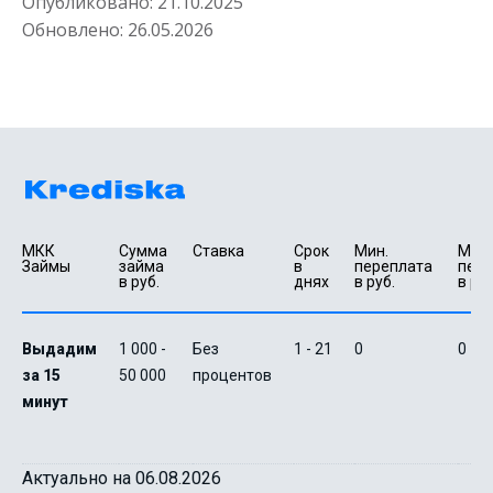
Опубликовано:
21.10.2025
Получить
Обновлено:
26.05.2026
Деньги в долг под 0%
МКК 
Сумма 
Ставка
Срок 
Мин. 

Макс.
Займы
займа 
в 
переплата 
пере
в руб.
днях
в руб.
в руб
до
50 000
₽
Сумма
от 1
до 21 дня
Срок
Выдадим
1 000 -
Без
1 - 21
0
0
Получить
за 15
50 000
процентов
минут
Актуально на 06.08.2026