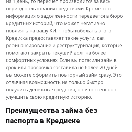
на 1 день, то пересчет производится за весь
период пользования средствами. Кроме того,
информация о задолженности передается в бюро
кредитных историй, что может негативно
повлиять на вашу КИ. Чтобы избежать этого,
Кредиска предоставляет такие услуги, как
рефинансирование и реструктуризация, которые
Срочные займы онлайн на карту
помогают закрыть текущий долг на более
комфортных условиях. Если вы погасили займ в
срок или просрочка составила не более 20 дней,
до
50 000
₽
Сумма
от 1
до 21 дня
Срок
вы можете оформить повторный займ сразу. Это
отличная возможность не только быстро
Получить
получить денежные средства, но и постепенно
улучшить свою кредитную историю.
Преимущества займа без
паспорта в Кредиске