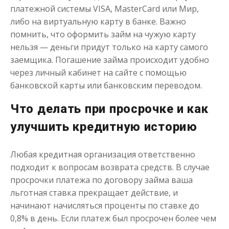
платежной системы VISA, MasterCard или Мир,
либо на виртуальную карту в банке. Важно
до
50 000
₽
Сумма
помнить, что оформить займ на чужую карту
от 1
до 21 дня
Срок
нельзя — деньги придут только на карту самого
Получить
заемщика. Погашение займа происходит удобно
через личный кабинет на сайте с помощью
банковской карты или банковским переводом.
Что делать при просрочке и как
улучшить кредитную историю
Деньги до зарплаты
Любая кредитная организация ответственно
подходит к вопросам возврата средств. В случае
просрочки платежа по договору займа ваша
до
50 000
₽
Сумма
льготная ставка прекращает действие, и
от 1
до 21 дня
Срок
начинают начисляться проценты по ставке до
Получить
0,8% в день. Если платеж был просрочен более чем