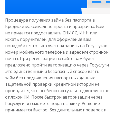
от 1
до 21 дня
Срок
Получить
Процедура получения займа без паспорта в
Кредиске максимально проста и прозрачна. Вам
не придется предоставлять СНИЛС, ИНН или
искать поручителей. Для оформления вам
понадобится только учетная запись на Госуслугах,
номер мобильного телефона и адрес электронной
почты. При регистрации на сайте вам будет
Моментальный займ
предложено пройти авторизацию через Госуслуги.
Это единственный и безопасный способ взять
займ без предъявления паспортных данных.
до
50 000
₽
Сумма
Тщательной проверки кредитной истории не
от 1
до 21 дня
Срок
проводится, что особенно актуально для клиентов
Получить
с плохой КИ. После быстрой авторизации через
Госуслуги вы сможете подать заявку. Решение
принимается быстро, без длительных проверок и