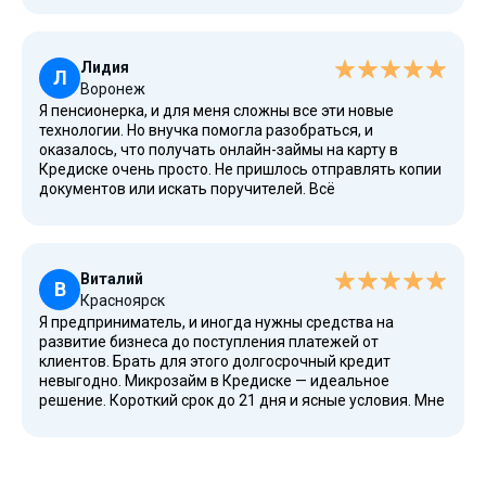
срок и немного исправить свою кредитную историю.
Считаю, что это надежный партнер в сложных
ситуациях.
Лидия
Л
Воронеж
Я пенсионерка, и для меня сложны все эти новые
технологии. Но внучка помогла разобраться, и
оказалось, что получать онлайн-займы на карту в
Кредиске очень просто. Не пришлось отправлять копии
документов или искать поручителей. Всё
конфиденциально и безопасно. Деньги поступили
быстро, когда нужно было срочно оплатить
коммунальные услуги. Спасибо за доступный сервис.
Виталий
В
Красноярск
Я предприниматель, и иногда нужны средства на
развитие бизнеса до поступления платежей от
клиентов. Брать для этого долгосрочный кредит
невыгодно. Микрозайм в Кредиске — идеальное
решение. Короткий срок до 21 дня и ясные условия. Мне
понравилось, что можно сразу получить максимальную
сумму в размере 50 000 рублей. Процесс полностью
автоматизирован, что экономит время. Рекомендую
представителям малого бизнеса.