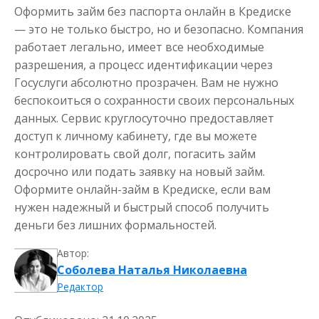
Займ с плохой кредитной
Оформить займ без паспорта онлайн в Кредиске
историей
— это не только быстро, но и безопасно. Компания
работает легально, имеет все необходимые
разрешения, а процесс идентификации через
до
50 000
₽
Сумма
Госуслуги абсолютно прозрачен. Вам не нужно
от 1
до 21 дня
Срок
беспокоиться о сохранности своих персональных
Получить
данных. Сервис круглосуточно предоставляет
доступ к личному кабинету, где вы можете
контролировать свой долг, погасить займ
досрочно или подать заявку на новый займ.
Оформите онлайн-займ в Кредиске, если вам
нужен надежный и быстрый способ получить
деньги без лишних формальностей.
Займ без паспорта на карту
Автор:
Соболева Наталья Николаевна
Редактор
до
50 000
₽
Сумма
от 1
до 21 дня
Срок