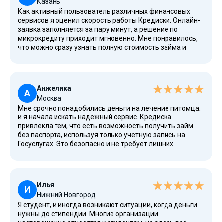
Казань
выдается под 0%.
Как активный пользователь различных финансовых
сервисов я оценил скорость работы Кредиски. Онлайн-
заявка заполняется за пару минут, а решение по
микрокредиту приходит мгновенно. Мне понравилось,
что можно сразу узнать полную стоимость займа и
использовать калькулятор для расчета. Погасить займ
можно так же легко через личный кабинет с помощью
банковской карты. Сервис продуман, оставляет
приятное впечатление.
Анжелика
А
Москва
Мне срочно понадобились деньги на лечение питомца,
и я начала искать надежный сервис. Кредиска
привлекла тем, что есть возможность получить займ
без паспорта, используя только учетную запись на
Госуслугах. Это безопасно и не требует лишних
действий. Процентная ставка по первому займу была
нулевой, что позволило оценить сервис без переплат.
Деньги пришли на карту Альфа-Банка быстро, без
задержек. Теперь я знаю, куда можно обратиться в
Илья
сложный момент.
И
Нижний Новгород
Я студент, и иногда возникают ситуации, когда деньги
нужны до стипендии. Многие организации