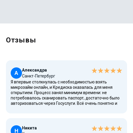
Отзывы
Александра
А
Санкт-Петербург
Я впервые столкнулась с необходимостью взять
микрозайм онлайн, и Кредиска оказалась для меня
открытием. Процесс занял минимум времени: не
потребовалось сканировать паспорт, достаточно было
авторизоваться через Госуслуги. Всё очень понятно и
удобно, даже для новичка. Деньги поступили на карту
Visa практически мгновенно. Для меня это был простой
и быстрый способ решить внезапные финансовые
трудности. Вероятность одобрения займа для новых
Никита
клиентов здесь действительно высокая, а первый заём
Н