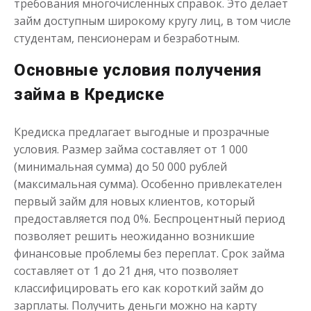
требования многочисленных справок. Это делает
займ доступным широкому кругу лиц, в том числе
студентам, пенсионерам и безработным.
Основные условия получения
Одолжим до 30 дней
займа в Кредиске
до
50 000
₽
Сумма
Кредиска предлагает выгодные и прозрачные
от 1
до 30 дня
Срок
условия. Размер займа составляет от 1 000
Получить
(минимальная сумма) до 50 000 рублей
(максимальная сумма). Особенно привлекателен
первый займ для новых клиентов, который
предоставляется под 0%. Беспроцентный период
позволяет решить неожиданно возникшие
финансовые проблемы без переплат. Срок займа
составляет от 1 до 21 дня, что позволяет
классифицировать его как короткий займ до
Переведём в долг
зарплаты. Получить деньги можно на карту