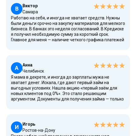
Спасибо!
Виктор
В
Самара
Работаю на себя, и иногда не хватает средств. Нужны
были деньги срочно на закупку материалов для мелкого
бизнеса. В банках это неделя согласований. В Кредиске
я получил необходимую сумму за короткий срок.
Главное для меня — наличие четкого графика платежей
и возможность продлить срок, если что-то пойдет не
так (к счастью, не понадобилось). Всё прозрачно,
скрытых комиссий нет. Отмечу полезные инструменты в
личном кабинете.
Анна
А
Челябинск
Я мама в декрете, и иногда до зарплаты мужа не
хватает денег. Искала, где дают первый займ на
выгодных условиях. Нашла акцию «первый заём для
новых клиентов под 0%». Это стало решающим
аргументом. Документы для получения займа — только
паспорт. Никаких звонков сотрудников или проверок.
Заполнила заявку прямо с телефона, дождалась СМС
об одобрении, и всё. Оплатить долг удалось вовремя.
Очень удобно, когда ты в декрете и нет возможности
Игорь
куда-то ехать.
И
Ростов-на-Дону