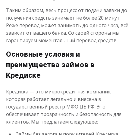
до
50 000
₽
Сумма
Таким образом, весь процесс от подачи заявки до
от 1
до 30 дня
Срок
получения средств занимает не более 20 минут.
Получить
Реже перевод может занимать до одного часа, всё
зависит от вашего банка. Со своей стороны мы
гарантируем моментальный перевод средств.
Основные условия и
преимущества займов в
Кредиске
Переведём в долг
Кредиска — это микрокредитная компания,
которая работает легально и внесена в
до
50 000
₽
Сумма
государственный реестр МФО ЦБ РФ. Это
от 1
до 21 дня
Срок
обеспечивает прозрачность и безопасность для
Получить
клиентов. Мы предлагаем следующее:
Займы без залога и поручителей. Кредиска