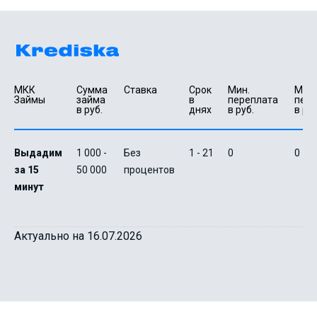
МКК 
Сумма 
Ставка
Срок 
Мин. 

Макс.
Займы
займа 
в 
переплата 
пере
в руб.
днях
в руб.
в руб
Выдадим
1 000 -
Без
1 - 21
0
0
за 15
50 000
процентов
минут
Актуально на 16.07.2026