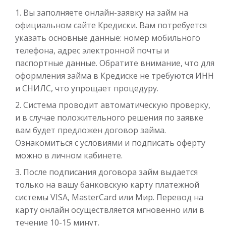
Вы заполняете онлайн-заявку на займ на
официальном сайте Кредиски. Вам потребуется
указать основные данные: номер мобильного
Моментальный займ
телефона, адрес электронной почты и
паспортные данные. Обратите внимание, что для
оформления займа в Кредиске не требуются ИНН
до
50 000
₽
Сумма
и СНИЛС, что упрощает процедуру.
от 1
до 21 дня
Срок
Система проводит автоматическую проверку,
Получить
и в случае положительного решения по заявке
вам будет предложен договор займа.
Ознакомиться с условиями и подписать оферту
можно в личном кабинете.
После подписания договора займ выдается
только на вашу банковскую карту платежной
системы VISA, MasterCard или Мир. Перевод на
Одолжим до 30 дней
карту онлайн осуществляется мгновенно или в
течение 10-15 минут.