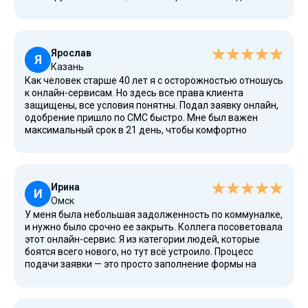
Получить деньги удалось, даже не имея справки о
доходах. Погасить заём тоже легко — через личный
кабинет на сайте с помощью карты. Для меня это
простой и надежный вариант.
Ярослав
Я
Казань
Как человек старше 40 лет я с осторожностью отношусь
к онлайн-сервисам. Но здесь все права клиента
защищены, все условия понятны. Подал заявку онлайн,
одобрение пришло по СМС быстро. Мне был важен
максимальный срок в 21 день, чтобы комфортно
рассчитаться. Внимание привлекло то, что не нужно
искать поручителей или предоставлять залог. Оплатить
заём можно было досрочно, без всяких сложностей.
Положительный опыт.
Ирина
И
Омск
У меня была небольшая задолженность по коммуналке,
и нужно было срочно ее закрыть. Коллега посоветовала
этот онлайн-сервис. Я из категории людей, которые
боятся всего нового, но тут всё устроило. Процесс
подачи заявки — это просто заполнение формы на
сайте. Срок принятия решения действительно короткий.
Деньги на карту пришли, я всё оплатила. Теперь знаю,
куда обратиться в случае мелких финансовых проблем.