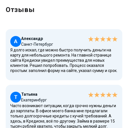
Отзывы
Александр
А
Санкт-Петербург
Я долго искал, где можно быстро получить деньги на
карту для небольшого ремонта. На главной странице
сайта Кредиски увидел преимущества для новых
клиентов. Решил попробовать. Процесс оказался
простым: заполнил форму на сайте, указал сумму и срок.
Получил одобрение буквально за пару минут. Деньги на
карту онлайн пришли сразу. Что важно — в отношении
новых клиентов всё прозрачно, полная стоимость
займа была видна в соглашении еще до его
Татьяна
подписания. Рекомендую этот сервис как один из
Т
Екатеринбург
лучших на рынке.
Часто возникают ситуации, когда срочно нужны деньги
до зарплаты. В офисе моего банка мне предлагали
только долгосрочные кредиты с кучей требований. А
здесь, в Кредиске, всё по-другому. Займа в размере 15
тысяч рублей хватило, чтобы закрыть мелкий долг.