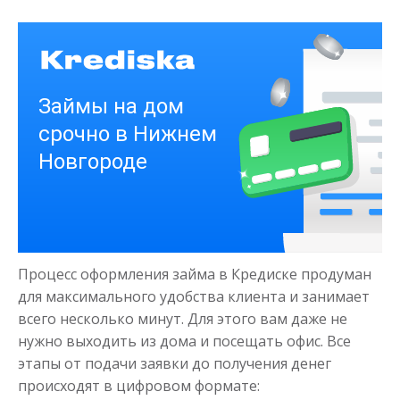
Получить
Деньги на здоровье
до
50 000
₽
Сумма
Процесс оформления займа в Кредиске продуман
от 1
до 21 дня
Срок
для максимального удобства клиента и занимает
Получить
всего несколько минут. Для этого вам даже не
нужно выходить из дома и посещать офис. Все
этапы от подачи заявки до получения денег
происходят в цифровом формате: