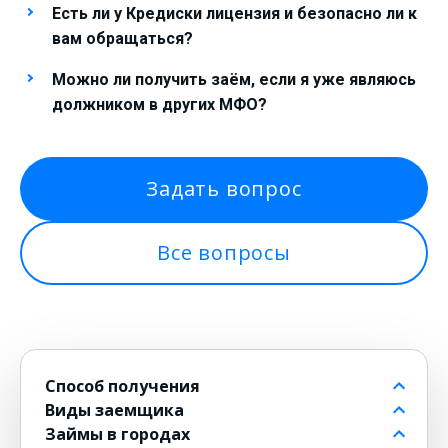
Есть ли у Кредиски лицензия и безопасно ли к
вам обращаться?
Можно ли получить заём, если я уже являюсь
должником в других МФО?
Задать вопрос
Все вопросы
Способ получения
Виды заемщика
На банковский счет
Займы в городах
Через контакт
Пенсионерам до 80 лет