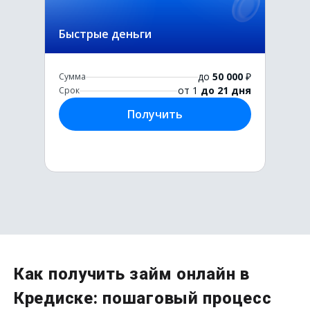
Быстрые деньги
до
50 000
₽
Сумма
от 1
до 21 дня
Срок
Получить
Первый раз без комиссии
Как получить займ онлайн в
до
50 000
₽
Кредиске: пошаговый процесс
Сумма
от 1
до 21 дня
Срок