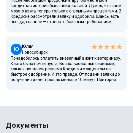
После небольшой просрочки в другом месте моя
кредитная история была неидеальной. Думал, что заём
можно взять теперь только с огромными процентами. В
Кредиске рассмотрели заявку и одобрили. Шансы есть
всегда, главное — отвечать базовым требованиям
(гражданство РФ и возраст от 18 лет). Срок
кредитования я выбрал небольшой, чтобы быстро
погасить долг и начать исправлять КИ. Всё четко, без
обмана. Теперь заём можно брать на более крупную
Юлия
сумму и более длительный срок.
Ю
Новосибирск
Понадобилось оплатить внезапный визит к ветеринару.
Карта была почти пуста. Воспользовалась сервисом,
так как попалась реклама Кредиски с акцентом на
быстрое одобрение. И это правда. От подачи заявки до
получения денег прошло меньше 10 минут. Повторно
пользоваться пока не приходилось, но сервисом
осталась довольна. Всё необходимое для контроля
займа было в личном кабинете: и сумма к возврату, и
дата платежа. Честный сервис.
Документы