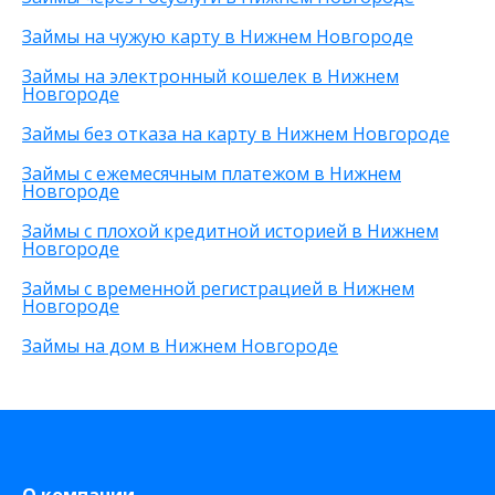
На виртуальную карту
Без подтверждения личности
25 000 рублей
Займы на чужую карту в Нижнем Новгороде
На зарплатную карту
Без процентов
15 000 рублей
По телефону
С высоким одобрением
30 000 рублей
Займы на электронный кошелек в Нижнем
Новгороде
Через Телеграм
Без залога
8 000 рублей
На Webmoney
Без посредников
500 рублей
Займы без отказа на карту в Нижнем Новгороде
Через Золотую Корону
Без посещения офиса
20 000 рублей
Займы с ежемесячным платежом в Нижнем
На карту круглосуточно
Без звонков
Новгороде
Через приложение
Займы с плохой кредитной историей в Нижнем
На карту Моментум
Новгороде
Не выходя из дома
на Яндекс деньги
Займы с временной регистрацией в Нижнем
Новгороде
На дому срочно
На Сберкнижку
Займы на дом в Нижнем Новгороде