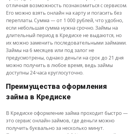
отличная возможность познакомиться с сервисом.
Его можно взять онлайн на карту и погасить без
переплаты. Сумма — от 1 000 рублей, что удобно,
если небольшая сумма нужна срочно. Займы на
длительный период в Кредиске не выдаются, но
их можно заменить последовательными займами.
Займы на 6 месяцев или под залог не
Переведём в долг
предусмотрены, однако деньги на срок до 21 дня
можно получить в любое время, ведь займы
до
50 000
₽
Сумма
доступны 24 часа круглосуточно.
от 1
до 21 дня
Срок
Преимущества оформления
Получить
займа в Кредиске
В Кредиске оформление займа проходит быстро —
это сервис онлайн-займов, где деньги можно
получить буквально за несколько минут.