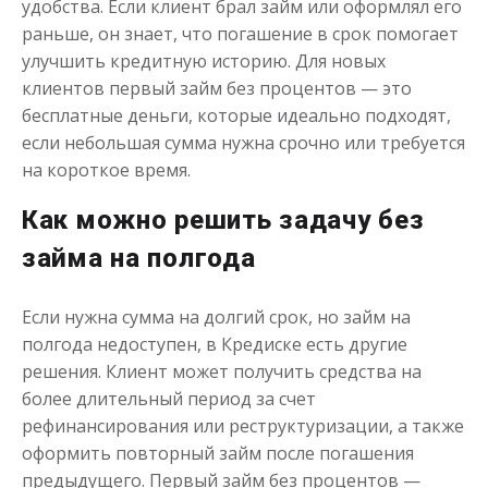
удобства. Если клиент брал займ или оформлял его
раньше, он знает, что погашение в срок помогает
улучшить кредитную историю. Для новых
до
50 000
₽
Сумма
от 1
до 21 дня
Срок
клиентов первый займ без процентов — это
бесплатные деньги, которые идеально подходят,
Получить
если небольшая сумма нужна срочно или требуется
на короткое время.
Как можно решить задачу без
займа на полгода
Если нужна сумма на долгий срок, но займ на
Одолжим до 30 дней
полгода недоступен, в Кредиске есть другие
решения. Клиент может получить средства на
более длительный период за счет
до
50 000
₽
Сумма
рефинансирования или реструктуризации, а также
от 1
до 30 дня
Срок
оформить повторный займ после погашения
Получить
предыдущего. Первый займ без процентов —