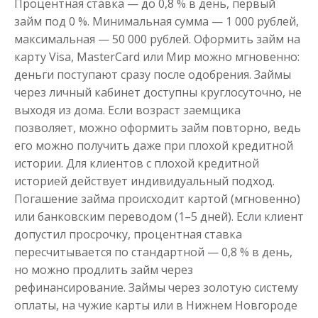
Процентная ставка — до 0,8 % в день, первый
займ под 0 %. Минимальная сумма — 1 000 рублей,
Деньги до зарплаты
максимальная — 50 000 рублей. Оформить займ на
карту Visa, MasterCard или Мир можно мгновенно:
деньги поступают сразу после одобрения. Займы
до
50 000
₽
Сумма
от 1
до 21 дня
Срок
через личный кабинет доступны круглосуточно, не
выходя из дома. Если возраст заемщика
Получить
позволяет, можно оформить займ повторно, ведь
его можно получить даже при плохой кредитной
истории. Для клиентов с плохой кредитной
историей действует индивидуальный подход.
Погашение займа происходит картой (мгновенно)
или банковским переводом (1–5 дней). Если клиент
допустил просрочку, процентная ставка
пересчитывается по стандартной — 0,8 % в день,
но можно продлить займ через
рефинансирование. Займы через золотую систему
оплаты, на чужие карты или в Нижнем Новгороде