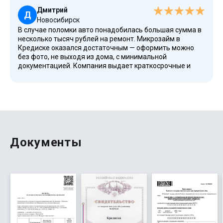
сайте. Все одобрено, условия выгодные, можно
Дмитрий
погасить досрочно, что удобно для бюджета.
Д
Новосибирск
В случае поломки авто понадобилась большая сумма в
несколько тысяч рублей на ремонт. Микрозайм в
Кредиске оказался достаточным — оформить можно
без фото, не выходя из дома, с минимальной
документацией. Компания выдает краткосрочные и
потребительские займы, имеет лицензию, все
проверено. Работает стабильно, предлагает выгодные
условия для граждан России. После оформления
деньги пришли на карту Сбербанка, погасить можно
переводом. Это сервис, которому доверяю с первого
раза — все проверено временем, часто используем, все
официально и конфиденциальность соблюдается.
Документы