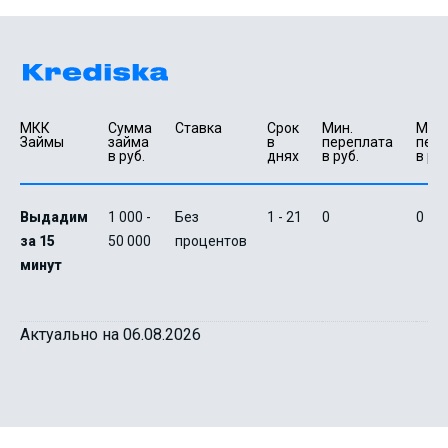
МКК 
Сумма 
Ставка
Срок 
Мин. 

Макс.
Займы
займа 
в 
переплата 
пере
в руб.
днях
в руб.
в руб
Выдадим
1 000 -
Без
1 - 21
0
0
за 15
50 000
процентов
минут
Актуально на 06.08.2026