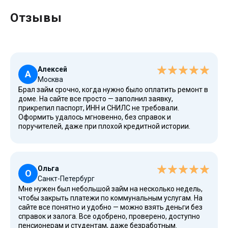
Отзывы
Алексей
А
Москва
Брал займ срочно, когда нужно было оплатить ремонт в
доме. На сайте все просто — заполнил заявку,
прикрепил паспорт, ИНН и СНИЛС не требовали.
Оформить удалось мгновенно, без справок и
поручителей, даже при плохой кредитной истории.
Деньги поступили на банковский счет переводом в
течение часа. Погашение провел без просрочек, все
проверено, условия выгодные. У компании высокое
доверие, максимальная прозрачность, все официально,
Ольга
работают круглосуточно.
О
Санкт-Петербург
Мне нужен был небольшой займ на несколько недель,
чтобы закрыть платежи по коммунальным услугам. На
сайте все понятно и удобно — можно взять деньги без
справок и залога. Все одобрено, проверено, доступно
пенсионерам и студентам, даже безработным.