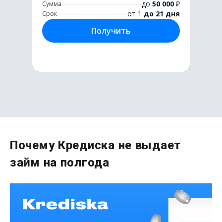
до
50 000
₽
Сумма
от 1
до 21 дня
Срок
Получить
Первый раз без комиссии
Почему Кредиска не выдает
до
50 000
₽
займ на полгода
Сумма
от 1
до 21 дня
Срок
Получить