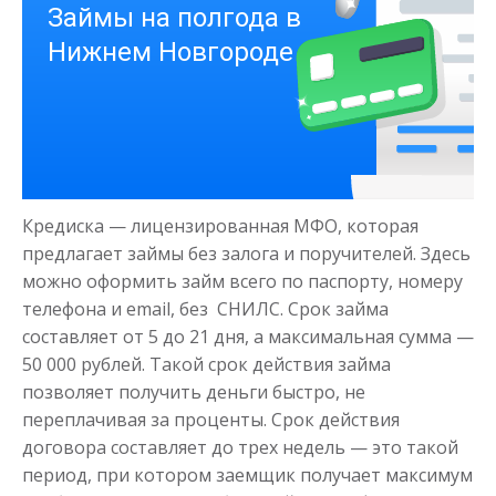
Деньги на здоровье
до
50 000
₽
Сумма
Кредиска — лицензированная МФО, которая
от 1
до 21 дня
Срок
предлагает займы без залога и поручителей. Здесь
Получить
можно оформить займ всего по паспорту, номеру
телефона и email, без СНИЛС. Срок займа
составляет от 5 до 21 дня, а максимальная сумма —
50 000 рублей. Такой срок действия займа
позволяет получить деньги быстро, не
переплачивая за проценты. Срок действия
договора составляет до трех недель — это такой
период, при котором заемщик получает максимум
Моментальный займ