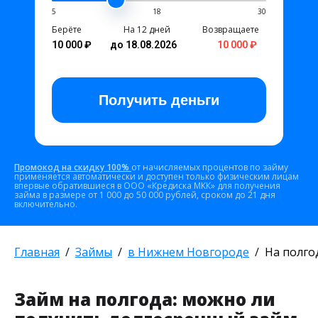
5
18
30
Берёте
На 12 дней
Возвращаете
10 000 ₽
до 18.08.2026
10 000 ₽
Получить
деньги
Промокод на скидку 100%
от начисляемых процентов по займу
применяется автоматически и доступен только физическим лицам
впервые обратившиеся в ООО «Кредиска МКК» для получения
займа в размере от 1 000 до 50 000 рублей, сроком до 21 дня
включительно.
Главная
Займы
в Нижнем Новгороде
На полго
Займ на полгода: можно ли