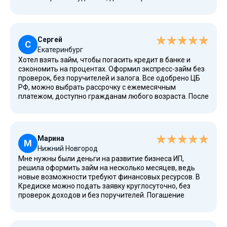
Оформление заняло немного времени, договор пришел
на email. Сервис используем часто, особенно когда
средства нужны срочно. Один из лучших предложений
МФО России с низкой процентной ставкой и без
Сергей
отказов.
С
Екатеринбург
Хотел взять займ, чтобы погасить кредит в банке и
сэкономить на процентах. Оформил экспресс-займ без
проверок, без поручителей и залога. Все одобрено ЦБ
РФ, можно выбрать рассрочку с ежемесячным
платежом, доступно гражданам любого возраста. После
оформления мой рейтинг в КИ повысился, и теперь
проще получать потребительские кредиты. Отличный
сервис — работает официально, используем
калькулятор на сайте для расчетов. Все прозрачно,
Марина
других требований нет, все проверено временем.
М
Нижний Новгород
Мне нужны были деньги на развитие бизнеса ИП,
решила оформить займ на несколько месяцев, ведь
новые возможности требуют финансовых ресурсов. В
Кредиске можно подать заявку круглосуточно, без
проверок доходов и без поручителей. Погашение
провела заранее, долгосрочный вариант, все
официально с подтверждением договора. Компания
работает по закону, новости публикует на официальном