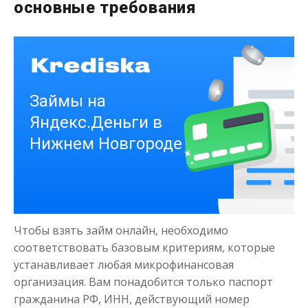
до
50 000
₽
основные требования
Сумма
от 1
до 21 дня
Срок
Получить
Деньги на здоровье
до
50 000
₽
Сумма
Чтобы взять займ онлайн, необходимо
от 1
до 21 дня
Срок
соответствовать базовым критериям, которые
Получить
устанавливает любая микрофинансовая
организация. Вам понадобится только паспорт
гражданина РФ, ИНН, действующий номер