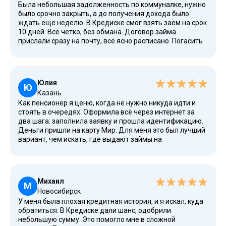
Была небольшая задолженность по коммуналке, нужно
было срочно закрыть, а до получения дохода было
ждать еще неделю. В Кредиске смог взять заём на срок
10 дней. Всё четко, без обмана. Договор займа
прислали сразу на почту, всё ясно расписано. Погасить
займ можно в любое время, я сделал это через
Сбербанк Онлайн. Обращусь снова, когда возникнет
такая необходимость.
Юлия
Ю
Казань
Как пенсионер я ценю, когда не нужно никуда идти и
стоять в очередях. Оформила всё через интернет за
два шага: заполнила заявку и прошла идентификацию.
Деньги пришли на карту Мир. Для меня это был лучший
вариант, чем искать, где выдают займы на
Яндекс.Деньги или Киви. Здесь всё честно, и нет страха,
что не справишься с технологиями. Работает система
стабильно.
Михаил
М
Новосибирск
У меня была плохая кредитная история, и я искал, куда
обратиться. В Кредиске дали шанс, одобрили
небольшую сумму. Это помогло мне в сложной