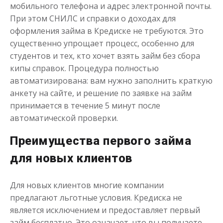
мобильного телефона и адрес электронной почты.
При этом СНИЛС и справки о доходах для
оформления займа в Кредиске не требуются. Это
существенно упрощает процесс, особенно для
студентов и тех, кто хочет взять займ без сбора
Моментальный займ
кипы справок. Процедура полностью
автоматизирована: вам нужно заполнить краткую
анкету на сайте, и решение по заявке на займ
до
50 000
₽
Сумма
от 1
до 21 дня
Срок
принимается в течение 5 минут после
автоматической проверки.
Получить
Преимущества первого займа
для новых клиентов
Для новых клиентов многие компании
предлагают льготные условия. Кредиска не
является исключением и предоставляет первый
Одолжим до 30 дней
займ бесплатно. Это означает, что вы получаете