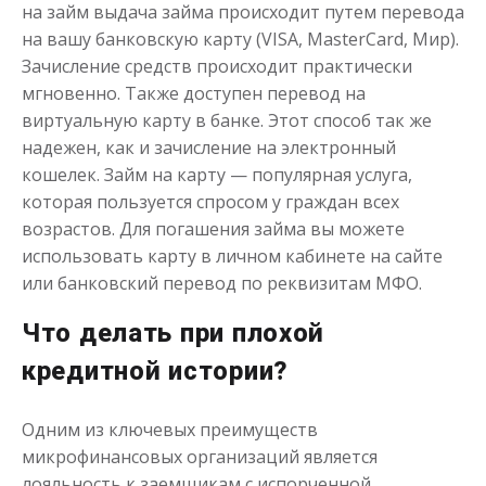
на займ выдача займа происходит путем перевода
на вашу банковскую карту (VISA, MasterCard, Мир).
Зачисление средств происходит практически
мгновенно. Также доступен перевод на
виртуальную карту в банке. Этот способ так же
надежен, как и зачисление на электронный
кошелек. Займ на карту — популярная услуга,
Деньги до зарплаты
которая пользуется спросом у граждан всех
возрастов. Для погашения займа вы можете
использовать карту в личном кабинете на сайте
до
50 000
₽
Сумма
от 1
до 21 дня
Срок
или банковский перевод по реквизитам МФО.
Получить
Что делать при плохой
кредитной истории?
Одним из ключевых преимуществ
микрофинансовых организаций является
лояльность к заемщикам с испорченной