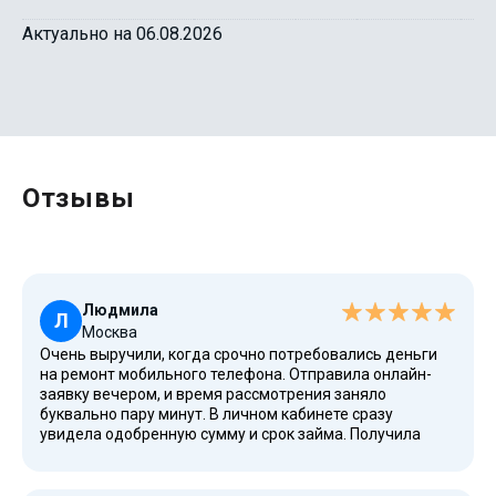
Актуально на 06.08.2026
Отзывы
Людмила
Л
Москва
Очень выручили, когда срочно потребовались деньги
на ремонт мобильного телефона. Отправила онлайн-
заявку вечером, и время рассмотрения заняло
буквально пару минут. В личном кабинете сразу
увидела одобренную сумму и срок займа. Получила
перевод на карту Сбербанка, это абсолютно простой и
прозрачный процесс. Рекомендую эту МФО за
честность и скорость.