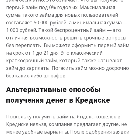
первый займ под 0% годовых. Максимальная
сумма такого займа для новых пользователей
до
50 000
₽
Сумма
составляет 50 000 рублей, а минимальная сумма —
от 1
до 30 дня
Срок
1 000 рублей. Такой беспроцентный займ — это
Получить
отличная возможность решить срочные вопросы
без переплаты. Вы можете оформить первый займ
на срок от 1 до 21 дня. Это классический
краткосрочный займ, который также называют
займ до зарплаты. Погасить займ можно досрочно
без каких-либо штрафов.
Альтернативные способы
Переведём в долг
получения денег в Кредиске
до
50 000
₽
Сумма
Поскольку получить займ на Яндекс-кошелек в
от 1
до 21 дня
Срок
Кредиске нельзя, компания предлагает другие, не
Получить
менее удобные варианты. После одобрения заявки