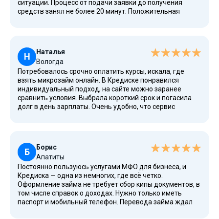
ситуации. Процесс от подачи заявки до получения
средств занял не более 20 минут. Положительная
сторона — не требуют доказательства дохода и кучи
справок. Рекомендую тем, у кого есть финансовые
проблемы.
Наталья
Н
Вологда
Потребовалось срочно оплатить курсы, искала, где
взять микрозайм онлайн. В Кредиске понравился
индивидуальный подход, на сайте можно заранее
сравнить условия. Выбрала короткий срок и погасила
долг в день зарплаты. Очень удобно, что сервис
работает круглосуточно, можно обратиться за
помощью ночью. Перевод на карту прошел мгновенно.
Борис
Б
Апатиты
Постоянно пользуюсь услугами МФО для бизнеса, и
Кредиска — одна из немногих, где всё четко.
Оформление займа не требует сбор кипы документов, в
том числе справок о доходах. Нужно только иметь
паспорт и мобильный телефон. Перевода займа ждал
около часа, но это потому, что был вечер. В целом,