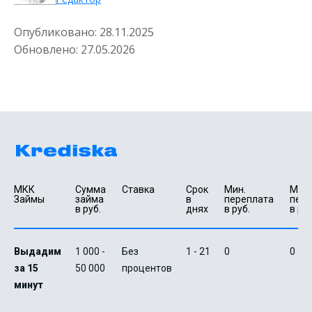
Опубликовано:
28.11.2025
Обновлено:
27.05.2026
МКК 
Сумма 
Ставка
Срок 
Мин. 

Макс.
Займы
займа 
в 
переплата 
пере
в руб.
днях
в руб.
в руб
Выдадим
1 000 -
Без
1 - 21
0
0
за 15
50 000
процентов
минут