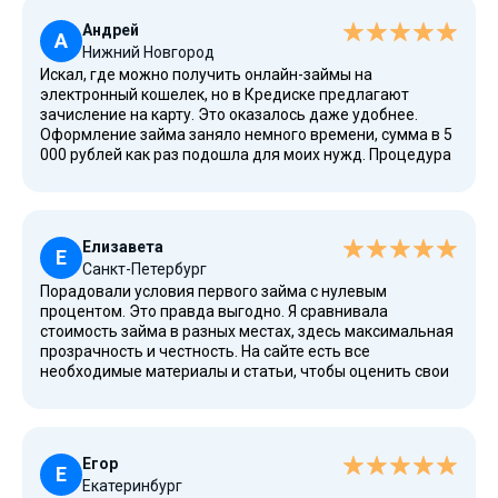
Андрей
А
Нижний Новгород
Искал, где можно получить онлайн-займы на
электронный кошелек, но в Кредиске предлагают
зачисление на карту. Это оказалось даже удобнее.
Оформление займа заняло немного времени, сумма в 5
000 рублей как раз подошла для моих нужд. Процедура
идентификации быстрая, не нужны сканы паспорта и
других документов. Удобно, что можно погасить долг
досрочно в личном кабинете.
Елизавета
Е
Санкт-Петербург
Порадовали условия первого займа с нулевым
процентом. Это правда выгодно. Я сравнивала
стоимость займа в разных местах, здесь максимальная
прозрачность и честность. На сайте есть все
необходимые материалы и статьи, чтобы оценить свои
силы. Перевода займа на карту Газпромбанка ждала
менее пятнадцати минут. Отличная организация,
сервис работает без сбоев.
Егор
Е
Екатеринбург