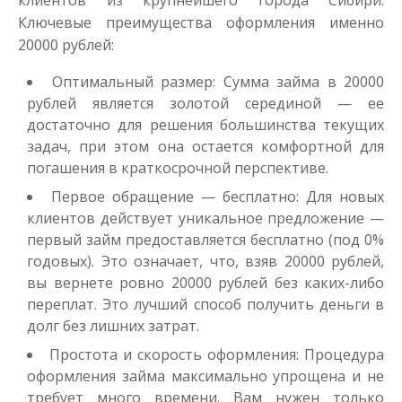
клиентов из крупнейшего города Сибири.
Моментальный займ
Ключевые преимущества оформления именно
20000 рублей:
до
50 000
₽
Сумма
Оптимальный размер: Сумма займа в 20000
от 1
до 21 дня
Срок
рублей является золотой серединой — ее
достаточно для решения большинства текущих
Получить
задач, при этом она остается комфортной для
погашения в краткосрочной перспективе.
Первое обращение — бесплатно: Для новых
клиентов действует уникальное предложение —
первый займ предоставляется бесплатно (под 0%
годовых). Это означает, что, взяв 20000 рублей,
вы вернете ровно 20000 рублей без каких-либо
Одолжим до 30 дней
переплат. Это лучший способ получить деньги в
долг без лишних затрат.
Простота и скорость оформления: Процедура
до
50 000
₽
Сумма
оформления займа максимально упрощена и не
от 1
до 30 дня
Срок
требует много времени. Вам нужен только