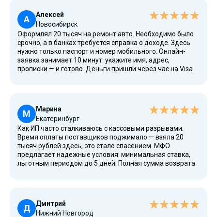
Алексей
А
Новосибирск
Оформлял 20 тысяч на ремонт авто. Необходимо было
срочно, а в банках требуется справка о доходе. Здесь
нужно только паспорт и номер мобильного. Онлайн-
заявка занимает 10 минут: укажите имя, адрес,
прописки — и готово. Деньги пришли через час на Visa.
Плюс — досрочное погашение без штрафов. Простой
процесс, небольшие проценты для повторно
обратившихся.
Марина
М
Екатеринбург
Как ИП часто сталкиваюсь с кассовыми разрывами.
Время оплаты поставщиков поджимало — взяла 20
тысяч рублей здесь, это стало спасением. МФО
предлагает надежные условия: минимальная ставка,
льготным периодом до 5 дней. Полная сумма возврата
указана в соглашении — никаких страховок или
посредников. ПСК (полная стоимость кредита)
прозрачна. Возможность погасить через приложение
сбербанка — удобство для бизнеса.
Дмитрий
Д
Нижний Новгород