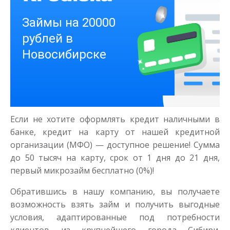
Деньги на здоровье
до
50 000
₽
Сумма
Если не хотите оформлять кредит наличными в
от 1
до 21 дня
Срок
банке, кредит на карту от нашей кредитной
Получить
организации (МФО) — доступное решение! Сумма
до 50 тысяч на карту, срок от 1 дня до 21 дня,
первый микрозайм бесплатно (0%)!
Обратившись в нашу компанию, вы получаете
возможность взять займ и получить выгодные
условия, адаптированные под потребности