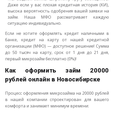
Даже если у вас плохая кредитная история (КИ),
высока вероятность одобрения вашей заявки на
займ. Наша МФО рассматривает каждую
Деньги до зарплаты
ситуацию индивидуально.
Если не хотите оформлять кредит наличными в
до
50 000
₽
Сумма
от 1
до 21 дня
банке, кредит на карту от нашей кредитной
Срок
организации (МФО) — доступное решение! Сумма
Получить
до 50 тысяч на карту, срок от 1 дня до 21 дня,
первый микрозайм бесплатно (0%)!
Как оформить займ 20000
рублей онлайн в Новосибирске
Процесс оформления микрозайма на 20000 рублей
в нашей компании спроектирован для вашего
комфорта и занимает минимум времени: