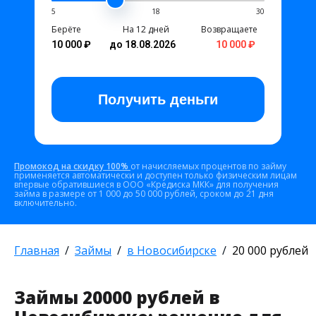
5
18
30
Берёте
На 12 дней
Возвращаете
10 000 ₽
до 18.08.2026
10 000 ₽
Получить
деньги
Промокод на скидку 100%
от начисляемых процентов по займу
применяется автоматически и доступен только физическим лицам
впервые обратившиеся в ООО «Кредиска МКК» для получения
займа в размере от 1 000 до 50 000 рублей, сроком до 21 дня
включительно.
Главная
Займы
в Новосибирске
20 000 рублей
Займы 20000 рублей в