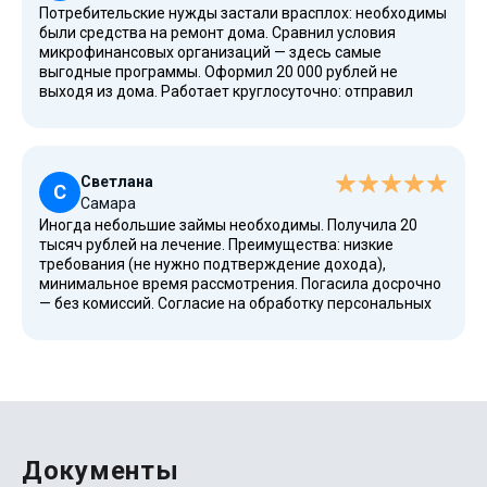
Потребительские нужды застали врасплох: необходимы
были средства на ремонт дома. Сравнил условия
микрофинансовых организаций — здесь самые
выгодные программы. Оформил 20 000 рублей не
выходя из дома. Работает круглосуточно: отправил
заявку ночью, утром деньги на карте. Дополнительная
опция — смс-уведомления о платежах. Легко, без
подписок на полезные статьи, реклама тоже не
приходит.
Светлана
С
Самара
Иногда небольшие займы необходимы. Получила 20
тысяч рублей на лечение. Преимущества: низкие
требования (не нужно подтверждение дохода),
минимальное время рассмотрения. Погасила досрочно
— без комиссий. Согласие на обработку персональных
данных оформляется индивидуально, защиту
конфиденциальности строго соблюдают. Плюс — акции
для постоянных клиентов: выгодные ставки даже после
долгого сотрудничества.
Документы