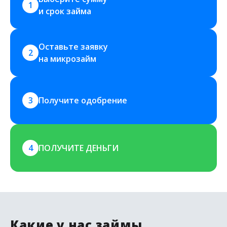
1
и срок займа
Оставьте заявку 
2
на микрозайм
3
Получите одобрение
4
ПОЛУЧИТЕ ДЕНЬГИ
Какие у нас займы