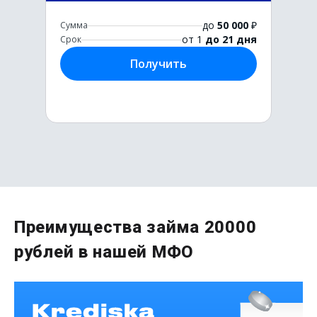
до
50 000
₽
Сумма
от 1
до 21 дня
Срок
Получить
Первый раз без комиссии
Преимущества займа 20000
до
50 000
₽
рублей в нашей МФО
Сумма
от 1
до 21 дня
Срок
Получить