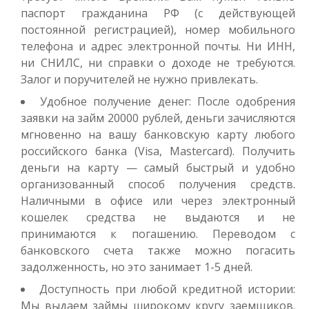
Получить
паспорт гражданина РФ (с действующей
постоянной регистрацией), номер мобильного
телефона и адрес электронной почты. Ни ИНН,
ни СНИЛС, ни справки о доходе не требуются.
Залог и поручителей не нужно привлекать.
Удобное получение денег: После одобрения
заявки на займ 20000 рублей, деньги зачисляются
мгновенно на вашу банковскую карту любого
Переведём в долг
российского банка (Visa, Mastercard). Получить
деньги на карту — самый быстрый и удобно
организованный способ получения средств.
до
50 000
₽
Сумма
от 1
до 21 дня
Срок
Наличными в офисе или через электронный
кошелек средства не выдаются и не
Получить
принимаются к погашению. Переводом с
банковского счета также можно погасить
задолженность, но это занимает 1-5 дней.
Доступность при любой кредитной истории:
Мы выдаем займы широкому кругу заемщиков.