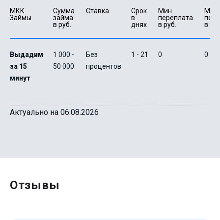
МКК 
Сумма 
Ставка
Срок 
Мин. 

Макс.
Займы
займа 
в 
переплата 
пере
в руб.
днях
в руб.
в руб
Выдадим
1 000 -
Без
1 - 21
0
0
за 15
50 000
процентов
минут
Актуально на 06.08.2026
Отзывы