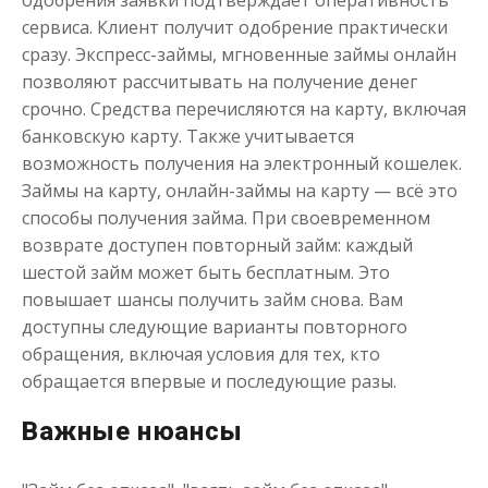
одобрения заявки подтверждает оперативность
Получить
сервиса. Клиент получит одобрение практически
сразу. Экспресс-займы, мгновенные займы онлайн
позволяют рассчитывать на получение денег
срочно. Средства перечисляются на карту, включая
банковскую карту. Также учитывается
возможность получения на электронный кошелек.
Займы на карту, онлайн-займы на карту — всё это
способы получения займа. При своевременном
Деньги до зарплаты
возврате доступен повторный займ: каждый
шестой займ может быть бесплатным. Это
повышает шансы получить займ снова. Вам
до
50 000
₽
Сумма
доступны следующие варианты повторного
от 1
до 21 дня
Срок
обращения, включая условия для тех, кто
Получить
обращается впервые и последующие разы.
Важные нюансы