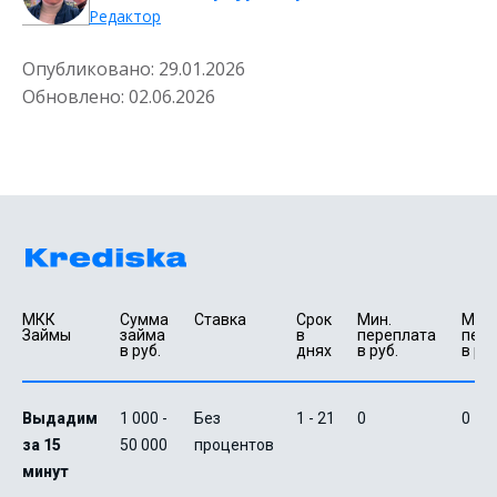
Редактор
Опубликовано:
29.01.2026
Обновлено:
02.06.2026
МКК 
Сумма 
Ставка
Срок 
Мин. 

Макс.
Займы
займа 
в 
переплата 
пере
в руб.
днях
в руб.
в руб
Выдадим
1 000 -
Без
1 - 21
0
0
за 15
50 000
процентов
минут