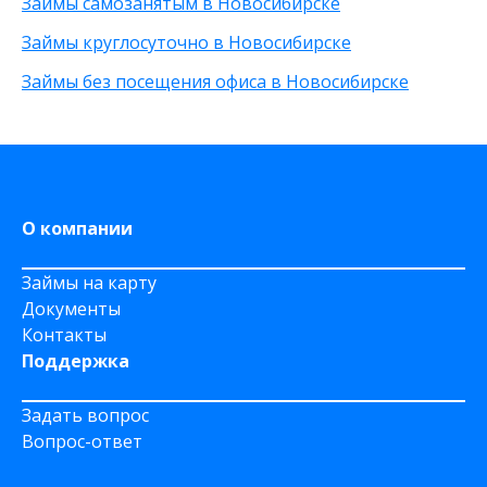
Займы самозанятым в Новосибирске
Через приложение
На карту Моментум
Займы круглосуточно в Новосибирске
Не выходя из дома
Займы без посещения офиса в Новосибирске
на Яндекс деньги
На дому срочно
На Сберкнижку
О компании
Займы на карту
Документы
Контакты
Поддержка
Задать вопрос
Вопрос-ответ