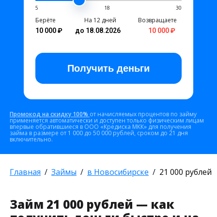
5
18
30
Берёте
На 12 дней
Возвращаете
10 000 ₽
до 18.08.2026
10 000 ₽
Получить
деньги
Промокод на скидку 100%
от начисляемых процентов по займу
применяется автоматически и доступен только физическим лицам
впервые обратившиеся в ООО «Кредиска МКК» для получения
займа в размере от 1 000 до 50 000 рублей, сроком до 21 дня
включительно.
Главная
Займы
в Новосибирске
21 000 рублей
Займ 21 000 рублей — как