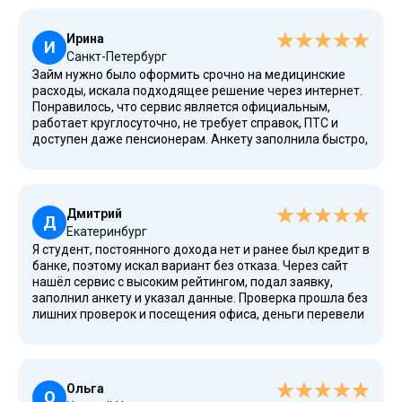
кредитной истории с прошлыми просрочками. Условия
процентные понятные, сервис состоит в реестре ЦБ
Ирина
России, уровень конфиденциальности высокий.
И
Санкт-Петербург
Займ нужно было оформить срочно на медицинские
расходы, искала подходящее решение через интернет.
Понравилось, что сервис является официальным,
работает круглосуточно, не требует справок, ПТС и
доступен даже пенсионерам. Анкету заполнила быстро,
помог калькулятор, средства получила бесплатно как
новый клиент, деньги зачислили на карту, оформление
заняло несколько минут.
Дмитрий
Д
Екатеринбург
Я студент, постоянного дохода нет и ранее был кредит в
банке, поэтому искал вариант без отказа. Через сайт
нашёл сервис с высоким рейтингом, подал заявку,
заполнил анкету и указал данные. Проверка прошла без
лишних проверок и посещения офиса, деньги перевели
сразу, что помогло закрыть расходы на учёбу на пару
недель.
Ольга
О