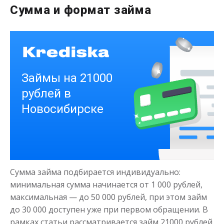
Сумма и формат займа
до
50 000
₽
Сумма
от 1
до 21 дня
Срок
Получить
Деньги на здоровье
Сумма займа подбирается индивидуально:
до
50 000
₽
Сумма
минимальная сумма начинается от 1 000 рублей,
от 1
до 21 дня
Срок
максимальная — до 50 000 рублей, при этом займ
до 30 000 доступен уже при первом обращении. В
Получить
рамках статьи рассматривается займ 21000 рублей.