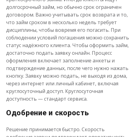
долгосрочный займ, но обычно срок ограничен
Одолжим до 30 дней
договором. Важно учитывать срок возврата и то,
что займ сроком в несколько недель требует
дисциплины, чтобы вовремя его погасить. При
до
50 000
₽
Сумма
от 1
до 30 дня
Срок
соблюдении условий погашения можно сохранить
статус надёжного клиента. Чтобы оформить займ,
Получить
достаточно подать заявку онлайн. Процесс
оформления включает заполнение анкеты и
подтверждение данных, после чего нужно нажать
кнопку. Заявку можно подать, не выходя из дома,
через интернет или личный кабинет, включая
круглосуточный доступ. Круглосуточная
доступность — стандарт сервиса.
Переведём в долг
Одобрение и скорость
до
50 000
₽
Сумма
Решение принимается быстро. Скорость
от 1
до 21 дня
Срок