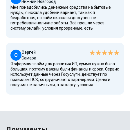
Нижний Новгород
Мне понадобились денежные средства на бытовые
нужды, я искала удобный вариант, так как я
безработная, но займ оказался доступен, не
потребовали наличие работы. Всё прошло через
систему онлайн, условия прозрачные, есть
рефинансирование. Информация в статье и разделе
"подробнее" помогла разобраться, погашение прошло
без проблем в установленный период.
Сергей
С
Самара
Я оформлял займ для развития ИП, сумма нужна была
большая, поэтому важны были финансы и сроки. Сервис
использует данные через Госуслуги, действует по
правилам ПСК, сотрудничает с партнерами. Деньги
получил не наличными, а на карту, условия
долгосрочные, удобно управлять займом через личном
кабинете. В случае проблем с платежом поддержка
отвечает быстро, считаю это лучшим решением в своём
городе.
Документы