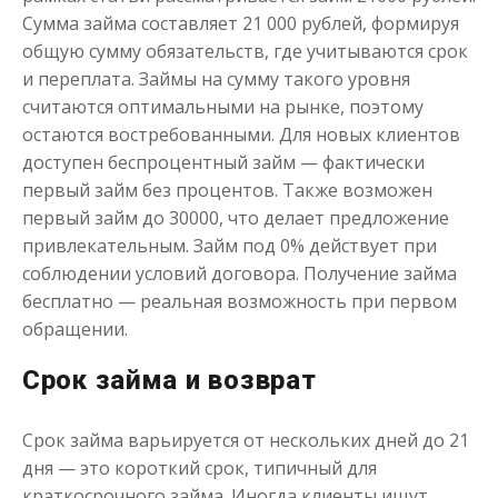
Сумма займа составляет 21 000 рублей, формируя
общую сумму обязательств, где учитываются срок
и переплата. Займы на сумму такого уровня
считаются оптимальными на рынке, поэтому
остаются востребованными. Для новых клиентов
доступен беспроцентный займ — фактически
Моментальный займ
первый займ без процентов. Также возможен
первый займ до 30000, что делает предложение
привлекательным. Займ под 0% действует при
до
50 000
₽
Сумма
соблюдении условий договора. Получение займа
от 1
до 21 дня
Срок
бесплатно — реальная возможность при первом
Получить
обращении.
Срок займа и возврат
Срок займа варьируется от нескольких дней до 21
дня — это короткий срок, типичный для
краткосрочного займа. Иногда клиенты ищут