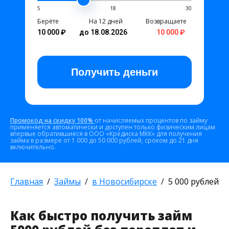
5
18
30
Берёте
На 12 дней
Возвращаете
10 000 ₽
до 18.08.2026
10 000 ₽
Получить
деньги
Промокод на скидку 100%
от начисляемых процентов по займу
применяется автоматически и доступен только физическим лицам
впервые обратившиеся в ООО «Кредиска МКК» для получения
займа в размере от 1 000 до 50 000 рублей, сроком до 21 дня
включительно.
Главная
Займы
в Новосибирске
5 000 рублей
Как быстро получить займ