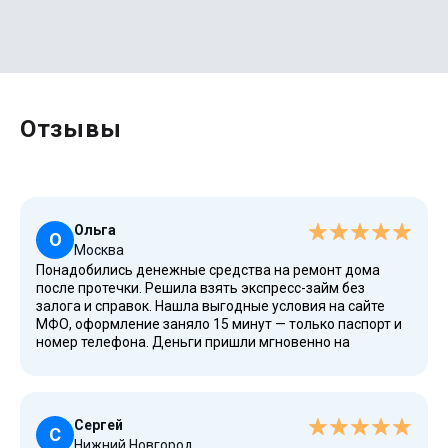
Отзывы
Ольга
О
Москва
Понадобились денежные средства на ремонт дома
после протечки. Решила взять экспресс-займ без
залога и справок. Нашла выгодные условия на сайте
МФО, оформление заняло 15 минут — только паспорт и
номер телефона. Деньги пришли мгновенно на
банковский счет. Очень удобно и доступно для
гражданина РФ, даже при плохой кредитной истории.
Такие популярные займы легко доступны жителям
любого региона России.
Сергей
С
Нижний Новгород