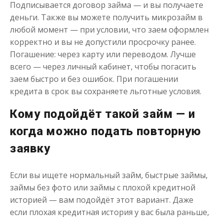
Подписывается договор займа — и вы получаете
Деньги до зарплаты
деньги. Также вы можете получить микрозайм в
любой момент — при условии, что заем оформлен
до
50 000
₽
Сумма
корректно и вы не допустили просрочку ранее.
от 1
до 21 дня
Срок
Погашение: через карту или переводом. Лучше
всего — через личный кабинет, чтобы погасить
Получить
заем быстро и без ошибок. При погашении
кредита в срок вы сохраняете льготные условия.
Кому подойдёт такой займ — и
когда можно подать повторную
заявку
Если вы ищете нормальный займ, быстрые займы,
займы без фото или займы с плохой кредитной
историей — вам подойдёт этот вариант. Даже
если плохая кредитная история у вас была раньше,