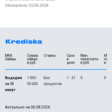
Обновлено:
02.06.2026
МКК 
Сумма 
Ставка
Срок 
Мин. 

Макс.
Займы
займа 
в 
переплата 
пере
в руб.
днях
в руб.
в руб
Выдадим
1 000 -
Без
1 - 21
0
0
за 15
50 000
процентов
минут
Актуально на 06.08.2026