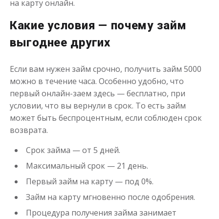
на карту онлайн.
до
50 000
₽
Сумма
Какие условия — почему займ
от 1
до 21 дня
Срок
выгоднее других
Получить
Если вам нужен займ срочно, получить займ 5000
можно в течение часа. Особенно удобно, что
первый онлайн-заем здесь — бесплатно, при
условии, что вы вернули в срок. То есть займ
может быть беспроцентным, если соблюден срок
возврата.
Одолжим до 30 дней
Срок займа — от 5 дней.
Максимальный срок — 21 день.
до
50 000
₽
Сумма
от 1
до 30 дня
Срок
Первый займ на карту — под 0%.
Получить
Займ на карту мгновенно после одобрения.
Процедура получения займа занимает