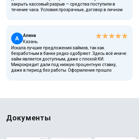
закрыть кассовый разрыв — средства поступили в
течение часа. Условия прозрачные, договор в личном
кабинете, всё через систему ЦБ и с регистрацией в
реестре МФО. Рейтинг у компании высокий, используем
калькулятор — и сразу понятно, сколько платить.
Алина
А
Казань
Искала лучшие предложения займов, так как
безработным в банке редко одобряют. Здесь всё иначе:
займ является доступным, даже с плохой КИ.
Микрокредит дали под низкую процентную ставку,
даже в период без работы. Оформление прошло
удобно, через карту, без фото, без посещения офиса,
только паспорт РФ и телефон. Отличный сервис в
городах России и небольшие суммы — то, что нужно.
Читала новости на сайте, сравнила варианты — теперь
беру только у проверенных.
Документы