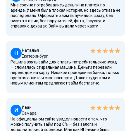
Мне срочно потребовались деньги на платеж по
аренде. У меня была плохая история, но здесь отказа не
последовало. Оформить займ получилось сразу, без
визита в офис, без поручителей, фото, Госуслуг и
справок о доходах. Займ выдали через карту
Сбербанка. Отличный вариант для безработных и
пенсионеров, всё работает круглосуточно. Планирую в
будущем брать на другие цели, особенно если срок
будет больше недели. На сайте доступны и
Наталья
долгосрочные предложения — смотрите подробнее.
Н
Екатеринбург
Решила взять займ для оплаты потребительских нужд
— сломалась стиральная машина. Деньги перевели
переводом на карту. Никакой проверки из банка, только
простая анкета и скан паспорта. Даже студентам и
новым клиентам предлагают займ бесплатно.
Доступны акции, рассрочки и даже рефинансирование
при просрочке. Очень помогло. После использования
сервиса оставила заявку в программе лояльности —
теперь условия ещё лучше.
Иван
И
Самара
На официальном сайте увидел новости о том, что
можно получить займ под 0% — без залога и
дополнительной проверки. Мне как ИП нужно было