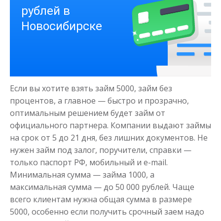
Деньги на здоровье
до
50 000
₽
Сумма
Если вы хотите взять займ 5000, займ без
от 1
до 21 дня
Срок
процентов, а главное — быстро и прозрачно,
Получить
оптимальным решением будет займ от
официального партнера. Компании выдают займы
на срок от 5 до 21 дня, без лишних документов. Не
нужен займ под залог, поручители, справки —
только паспорт РФ, мобильный и e-mail.
Минимальная сумма — займа 1000, а
максимальная сумма — до 50 000 рублей. Чаще
всего клиентам нужна общая сумма в размере
Моментальный займ
5000, особенно если получить срочный заем надо