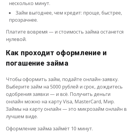
несколько минут.
Займ выгоднее, чем кредит: проще, быстрее,
прозрачнее.
Платите вовремя — и стоимость займа останется
нулевой.
Переведём в долг
Как проходит оформление и
погашение займа
до
50 000
₽
Сумма
от 1
до 21 дня
Срок
Чтобы оформить займ, подайте онлайн-заявку.
Получить
Выберите займ на 5000 рублей и срок, дождитесь
одобрения заявки — и всё. Получить деньги
онлайн можно на карту Visa, MasterCard, Мир.
Займы на карту онлайн — это микрозайм онлайн в
лучшем виде.
Оформление займа займёт 10 минут.